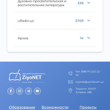
Духовно-просветительская и
336
воспитательная литература
uRadio.uz
2709
Архив
14
Тел
:
(998-71) 202-22-
02
ziyonet@uzinfocom.uz
Ташкент, 100011
А.Навои, 28Б
Образование
Возможности
Проекты