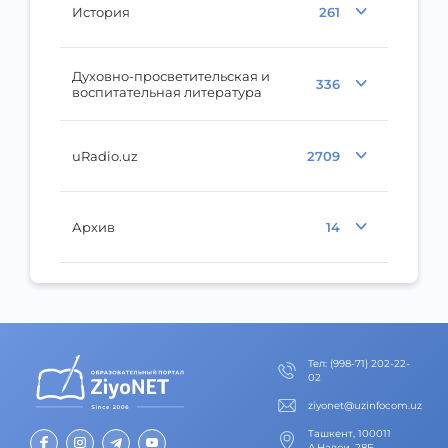
История
261
Духовно-просветительская и
336
воспитательная литература
uRadio.uz
2709
Архив
14
Тел
:
(998-71) 202-22-
02
ziyonet@uzinfocom.uz
Ташкент, 100011
А.Навои, 28Б