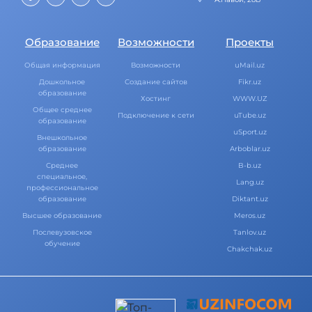
Образование
Возможности
Проекты
Общая информация
Возможности
uMail.uz
Дошкольное
Создание сайтов
Fikr.uz
образование
Хостинг
WWW.UZ
Общее среднее
Подключение к сети
uTube.uz
образование
uSport.uz
Внешкольное
образование
Arboblar.uz
Среднее
B-b.uz
специальное,
Lang.uz
профессиональное
образование
Diktant.uz
Высшее образование
Meros.uz
Послевузовское
Tanlov.uz
обучение
Chakchak.uz