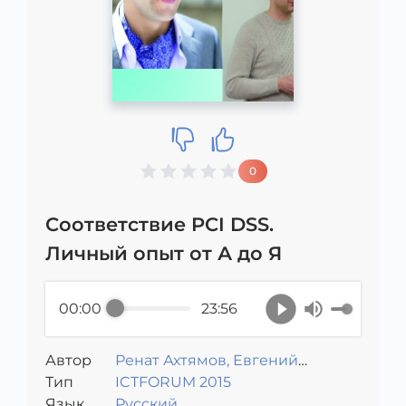
0
Соответствие PCI DSS.
Личный опыт от А до Я
00:00
23:56
Автор
Ренат Ахтямов, Евгений
Тип
Бабицкий
ICTFORUM 2015
Язык
Русский