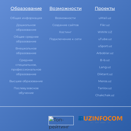
Образование
Возможности
Проекты
Общая информация
Возможности
uMail.uz
Дошкольное
Создание сайтов
Fikr.uz
образование
Хостинг
WWW.UZ
Общее среднее
Подключение к сети
uTube.uz
образование
uSport.uz
Внешкольное
образование
Arboblar.uz
Среднее
B-b.uz
специальное,
Lang.uz
профессиональное
образование
Diktant.uz
Высшее образование
Meros.uz
Послевузовское
Tanlov.uz
обучение
Chakchak.uz