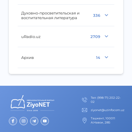
Духовно-просветительская и
336
воспитательная литература
uRadio.uz
2709
Архив
14
Тел
:
(998-71) 202-22-
02
ziyonet@uzinfocom.uz
Ташкент, 100011
А.Навои, 28Б