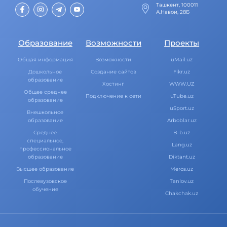
Ташкент, 100011
А.Навои, 28Б
Образование
Возможности
Проекты
Общая информация
Возможности
uMail.uz
Дошкольное
Создание сайтов
Fikr.uz
образование
Хостинг
WWW.UZ
Общее среднее
Подключение к сети
uTube.uz
образование
uSport.uz
Внешкольное
образование
Arboblar.uz
Среднее
B-b.uz
специальное,
Lang.uz
профессиональное
образование
Diktant.uz
Высшее образование
Meros.uz
Послевузовское
Tanlov.uz
обучение
Chakchak.uz