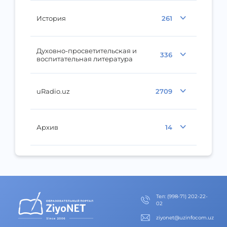
История
261
Духовно-просветительская и
336
воспитательная литература
uRadio.uz
2709
Архив
14
Тел
:
(998-71) 202-22-
02
ziyonet@uzinfocom.uz