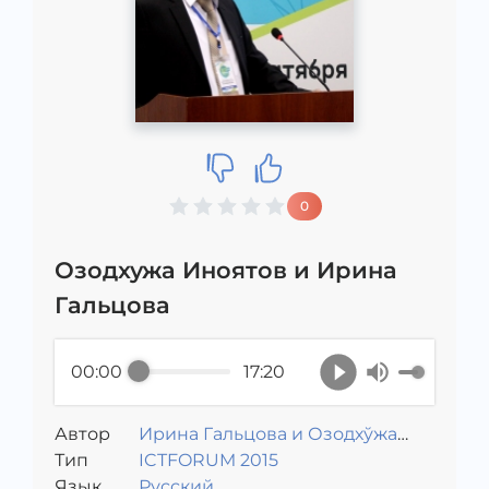
0
Озодхужа Иноятов и Ирина
Гальцова
00:00
17:20
Автор
Ирина Гальцова и Озодхўжа
Тип
Иноятов
ICTFORUM 2015
Язык
Русский