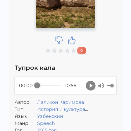
0
Тупрок кала
00:00
10:56
Автор
Лалихон Каримова
Тип
История и культура
Язык
Узбекистана
Узбекский
Жанр
Speech
Год
2015 год