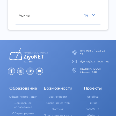
Архив
14
Тел
:
(998-71) 202-22-
02
ziyonet@uzinfocom.uz
Ташкент, 100011
А.Навои, 28Б
Образование
Возможности
Проекты
Общая информация
Возможности
uMail.uz
Дошкольное
Создание сайтов
Fikr.uz
образование
Хостинг
WWW.UZ
Общее среднее
Подключение к сети
uTube.uz