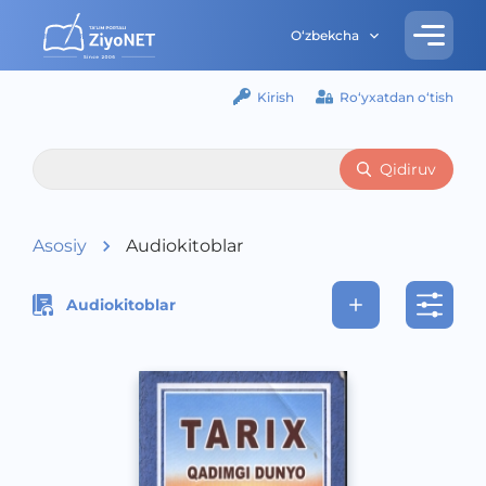
O‘zbekcha
Kirish
Ro‘yxatdan o‘tish
Qidiruv
Asosiy
Audiokitoblar
Audiokitoblar