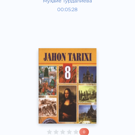
Муҳайё Турдалиева
Qadimgi dunyo tarixi 6 sinf
00:05:28
O‘zbek
Vocal
2017 yil
0