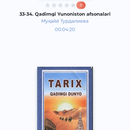
0
33-34. Qadimgi Yunoniston afsonalari
Муҳайё Турдалиева
Qadimgi dunyo tarixi 6 sinf
00:04:20
O‘zbek
Vocal
2017 yil