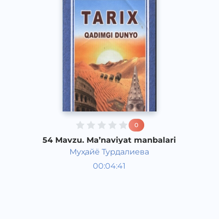
0
54 Mavzu. Ma’naviyat manbalari
Муҳайё Турдалиева
Qadimgi dunyo tarixi 6 sinf
00:04:41
O‘zbek
Vocal
2017 yil