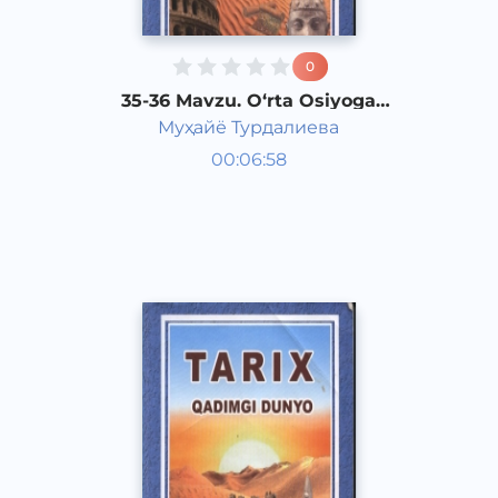
0
35-36 Mavzu. O‘rta Osiyoga
Axamoniylarning bosqinchilik
Муҳайё Турдалиева
yurishlari
Qadimgi dunyo tarixi 6 sinf
00:06:58
O‘zbek
Vocal
2017 yil