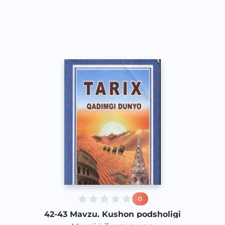
O‘zbek
Vocal
2017 yil
0
42-43 Mavzu. Kushon podsholigi