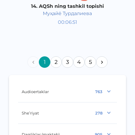
14. AQSh ning tashkil topishi
Муҳайё Турдалиева
Jahon tarixi 8 sinf
00:06:51
O‘zbek
Vocal
2017 yil
1
2
3
4
5
Audioertaklar
763
She’riyat
278
Darsliklar (maktab)
905