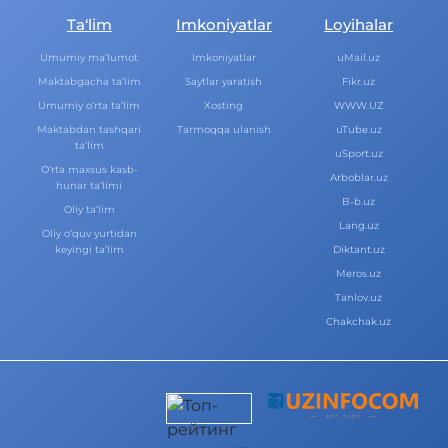
Ta‘lim
Imkoniyatlar
Loyihalar
Umumiy ma‘lumot
Imkoniyatlar
uMail.uz
Maktabgacha ta‘lim
Saytlar yaratish
Fikr.uz
Umumiy o‘rta ta‘lim
Xosting
WWW.UZ
Maktabdan tashqari
Tarmoqqa ulanish
uTube.uz
ta‘lim
uSport.uz
O‘rta maxsus kasb-
Arboblar.uz
hunar ta‘limi
B-b.uz
Oliy ta‘lim
Lang.uz
Oliy o‘quv yurtidan
keyingi ta‘lim
Diktant.uz
Meros.uz
Tanlov.uz
Chakchak.uz