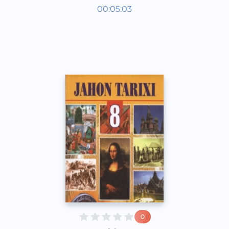
Qadimgi dunyo tarixi 6 sinf
00:05:03
O‘zbek
Vocal
2017 yil
0