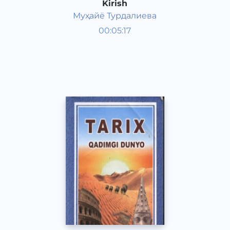
Kirish
Муҳайё Турдалиева
Jahon tarixi 8 sinf
00:05:17
O‘zbek
Vocal
2017 yil