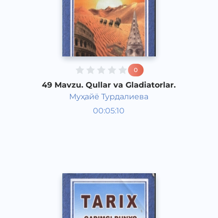
0
49 Mavzu. Qullar va Gladiatorlar.
Муҳайё Турдалиева
Qadimgi dunyo tarixi 6 sinf
00:05:10
O‘zbek
Vocal
2017 yil