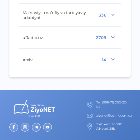
Ma’naviy - ma’rifiy va tarbiyaviy
336
adabiyot
uRadio.uz
2709
Arxiv
14
Теl
:
(998-71) 202-22-
02
ziyonet@uzinfocom.uz
Toshkent, 100011
A.Navoi, 28b