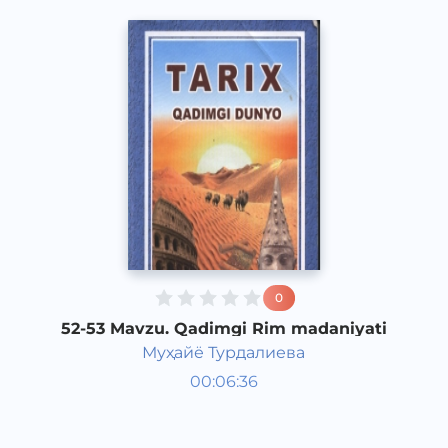
0
52-53 Mavzu. Qadimgi Rim madaniyati
Муҳайё Турдалиева
Qadimgi dunyo tarixi 6 sinf
00:06:36
O‘zbek
Vocal
2017 yil