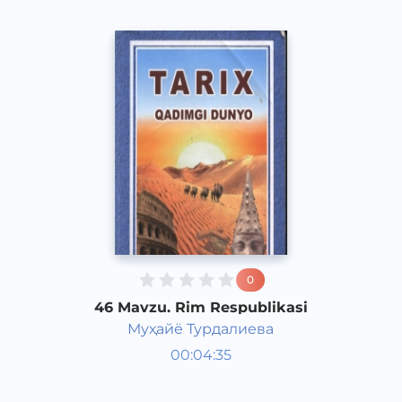
0
46 Mavzu. Rim Respublikasi
Муҳайё Турдалиева
Qadimgi dunyo tarixi 6 sinf
00:04:35
O‘zbek
Vocal