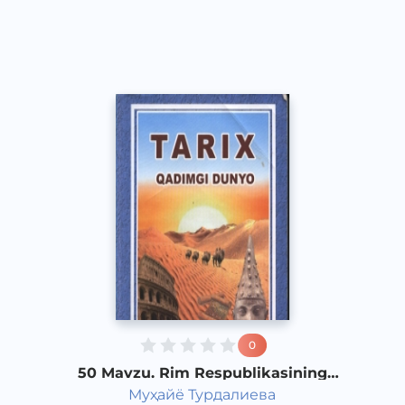
Vocal
2017 yil
0
50 Mavzu. Rim Respublikasining
qulashi
Муҳайё Турдалиева