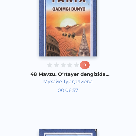
0
48 Mavzu. O‘rtayer dengizida
hukmronlik uchun kurash
Муҳайё Турдалиева
Qadimgi dunyo tarixi 6 sinf
00:06:57
O‘zbek
Vocal
2017 yil