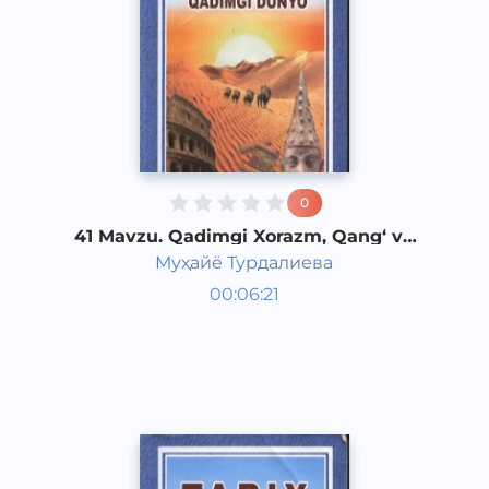
0
41 Mavzu. Qadimgi Xorazm, Qang‘ va
Dovon davlati
Муҳайё Турдалиева
Qadimgi dunyo tarixi 6 sinf
00:06:21
O‘zbek
Vocal
2017 yil