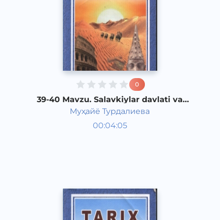
0
39-40 Mavzu. Salavkiylar davlati va
Yunon Baktriya podsholigi
Муҳайё Турдалиева
Qadimgi dunyo tarixi 6 sinf
00:04:05
O‘zbek
Vocal
2017 yil