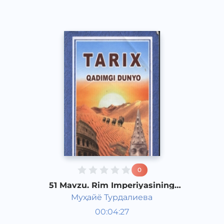
0
51 Mavzu. Rim Imperiyasining
yemirilishi
Муҳайё Турдалиева
Qadimgi dunyo tarixi 6 sinf
00:04:27
O‘zbek