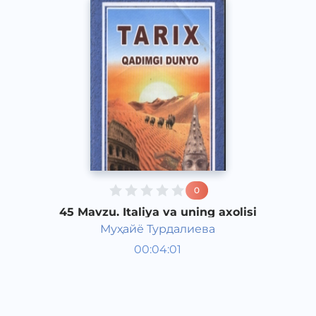
0
45 Mavzu. Italiya va uning axolisi
Муҳайё Турдалиева
Qadimgi dunyo tarixi 6 sinf
00:04:01
O‘zbek
Vocal
2017 yil