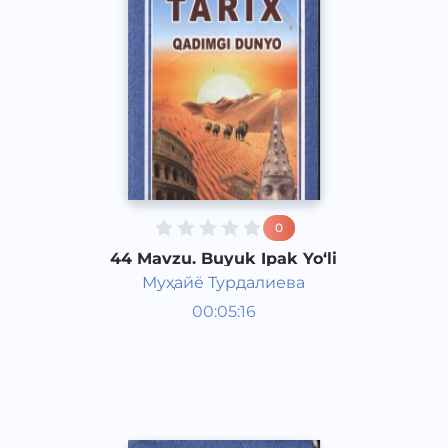
0
44 Mavzu. Buyuk Ipak Yo‘li
Муҳайё Турдалиева
Qadimgi dunyo tarixi 6 sinf
00:05:16
O‘zbek
Vocal
2017 yil