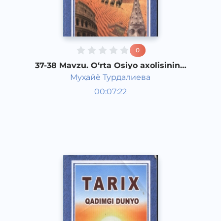
0
37-38 Mavzu. O‘rta Osiyo axolisining
yunon-makedon istilochilariga qarshi
Муҳайё Турдалиева
kurashi
Qadimgi dunyo tarixi 6 sinf
00:07:22
O‘zbek
Vocal
2017 yil