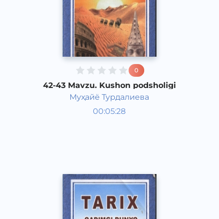
0
42-43 Mavzu. Kushon podsholigi
Муҳайё Турдалиева
Qadimgi dunyo tarixi 6 sinf
00:05:28
O‘zbek
Vocal
2017 yil