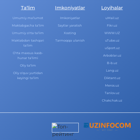
Ta‘lim
Imkoniyatlar
Loyihalar
Umumiy ma‘lumot
Imkoniyatlar
uMail.uz
Maktabgacha ta‘lim
Saytlar yaratish
Fikr.uz
Umumiy o‘rta ta‘lim
Xosting
WWW.UZ
Maktabdan tashqari
Tarmoqqa ulanish
uTube.uz
ta‘lim
uSport.uz
O‘rta maxsus kasb-
Arboblar.uz
hunar ta‘limi
B-b.uz
Oliy ta‘lim
Lang.uz
Oliy o‘quv yurtidan
keyingi ta‘lim
Diktant.uz
Meros.uz
Tanlov.uz
Chakchak.uz