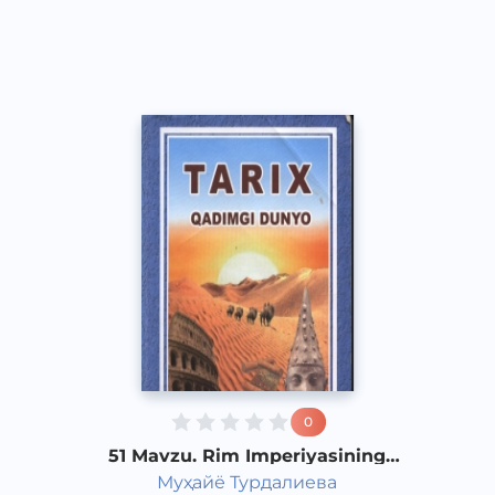
Vocal
2017 yil
0
51 Mavzu. Rim Imperiyasining
yemirilishi
Муҳайё Турдалиева