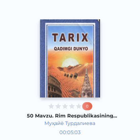
0
50 Mavzu. Rim Respublikasining
qulashi
Муҳайё Турдалиева
Qadimgi dunyo tarixi 6 sinf
00:05:03
O‘zbek