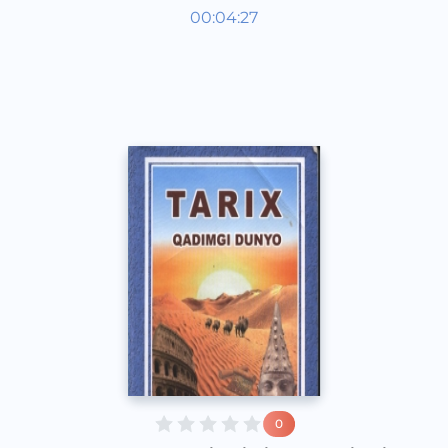
Qadimgi dunyo tarixi 6 sinf
00:04:27
O‘zbek
Vocal
2017 yil
0