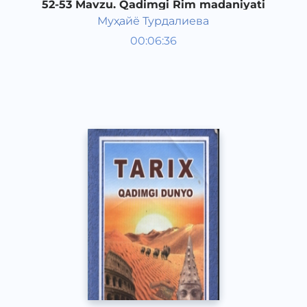
52-53 Mavzu. Qadimgi Rim madaniyati
Муҳайё Турдалиева
Qadimgi dunyo tarixi 6 sinf
00:06:36
O‘zbek
Vocal
2017 yil