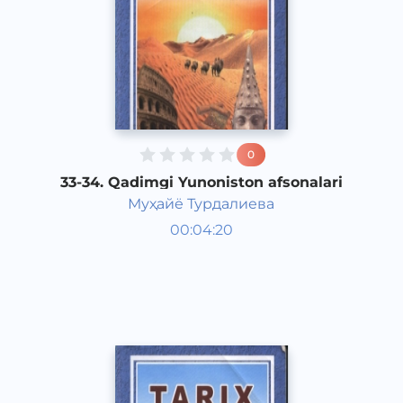
0
33-34. Qadimgi Yunoniston afsonalari
Муҳайё Турдалиева
Qadimgi dunyo tarixi 6 sinf
00:04:20
O‘zbek
Vocal
2017 yil