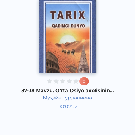
0
37-38 Mavzu. O‘rta Osiyo axolisining
yunon-makedon istilochilariga qarshi
Муҳайё Турдалиева
kurashi
Qadimgi dunyo tarixi 6 sinf
00:07:22
O‘zbek
Vocal
2017 yil