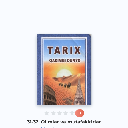
O‘zbek
Vocal
2017 yil
0
31-32. Olimlar va mutafakkirlar