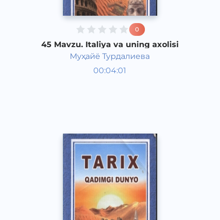
0
45 Mavzu. Italiya va uning axolisi
Муҳайё Турдалиева
Qadimgi dunyo tarixi 6 sinf
00:04:01
O‘zbek
Vocal
2017 yil