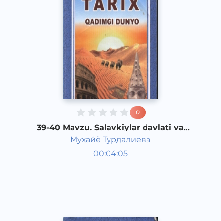
0
39-40 Mavzu. Salavkiylar davlati va
Yunon Baktriya podsholigi
Муҳайё Турдалиева
Qadimgi dunyo tarixi 6 sinf
00:04:05
O‘zbek
Vocal
2017 yil