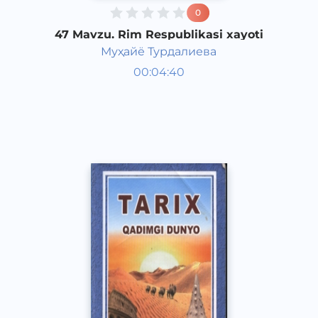
0
47 Mavzu. Rim Respublikasi xayoti
Муҳайё Турдалиева
Qadimgi dunyo tarixi 6 sinf
00:04:40
O‘zbek
Vocal
2017 yil