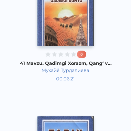
0
41 Mavzu. Qadimgi Xorazm, Qang‘ va
Dovon davlati
Муҳайё Турдалиева
Qadimgi dunyo tarixi 6 sinf
00:06:21
O‘zbek
Vocal
2017 yil