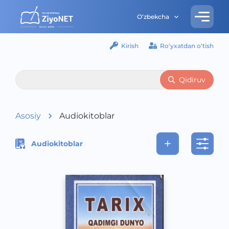
O‘zbekcha
Kirish
Ro‘yxatdan o‘tish
Qidiruv
Asosiy
Audiokitoblar
Audiokitoblar