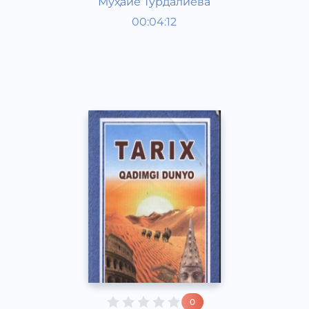
Муҳайё Турдалиева
Qadimgi dunyo tarixi 6 sinf
00:04:12
O‘zbek
Vocal
2017 yil
0