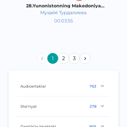
28.Yunonistonning Makedoniya
tomonidan bosib olinishi
Муҳайё Турдалиева
Qadimgi dunyo tarixi 6 sinf
00:03:55
O‘zbek
Vocal
2017 yil
1
2
3
Audioertaklar
763
She’riyat
278
Darsliklar (maktab)
905