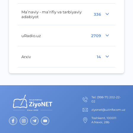
Ma’naviy - ma’rifiy va tarbiyaviy
336
adabiyot
uRadio.uz
2709
Arxiv
14
Теl
:
(998-71) 202-22-
02
ziyonet@uzinfocom.uz
Toshkent, 100011
A.Navoi, 28b