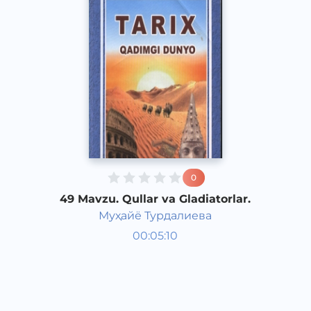
0
49 Mavzu. Qullar va Gladiatorlar.
Муҳайё Турдалиева
Qadimgi dunyo tarixi 6 sinf
00:05:10
O‘zbek
Vocal
2017 yil