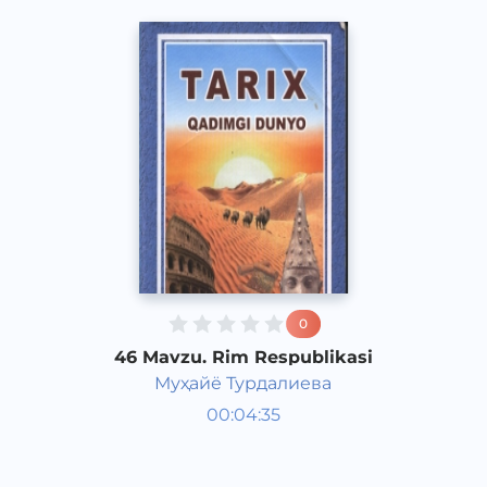
0
46 Mavzu. Rim Respublikasi
Муҳайё Турдалиева
Qadimgi dunyo tarixi 6 sinf
00:04:35
O‘zbek
Vocal
2017 yil