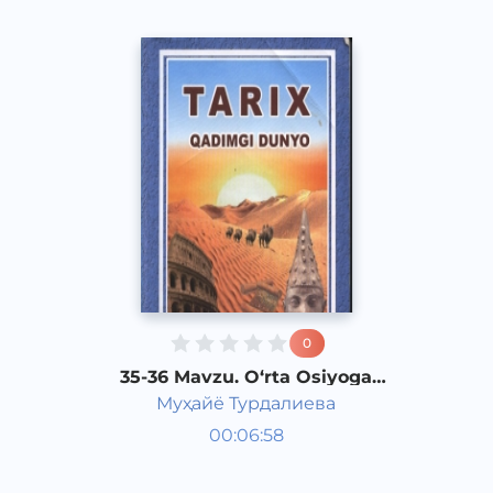
0
35-36 Mavzu. O‘rta Osiyoga
Axamoniylarning bosqinchilik
Муҳайё Турдалиева
yurishlari
Qadimgi dunyo tarixi 6 sinf
00:06:58
O‘zbek
Vocal