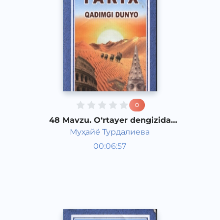
0
48 Mavzu. O‘rtayer dengizida
hukmronlik uchun kurash
Муҳайё Турдалиева
Qadimgi dunyo tarixi 6 sinf
00:06:57
O‘zbek
Vocal
2017 yil