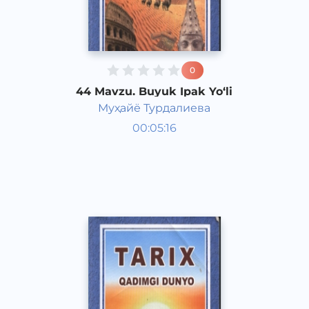
0
44 Mavzu. Buyuk Ipak Yo‘li
Муҳайё Турдалиева
Qadimgi dunyo tarixi 6 sinf
00:05:16
O‘zbek
Vocal
2017 yil