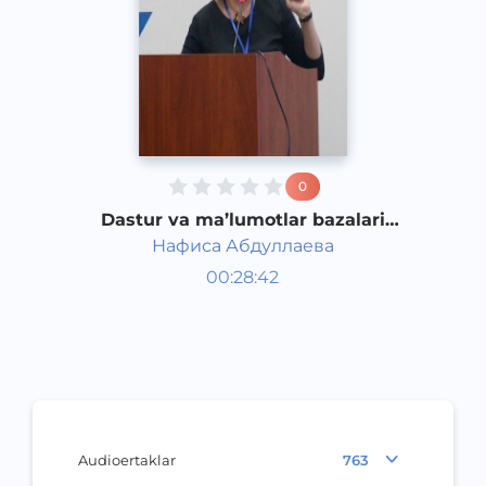
0
Dastur va ma’lumotlar bazalari
himoyasi yoki kodni himoyalash
Нафиса Абдуллаева
mumkinmi?
ICTFORUM 2015
00:28:42
Rus
Speech
2015 yil
Audioertaklar
763