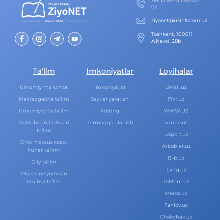
02
ziyonet@uzinfocom.uz
Toshkent, 100011
A.Navoi, 28b
Ta‘lim
Imkoniyatlar
Loyihalar
Umumiy ma‘lumot
Imkoniyatlar
uMail.uz
Maktabgacha ta‘lim
Saytlar yaratish
Fikr.uz
Umumiy o‘rta ta‘lim
Xosting
WWW.UZ
Maktabdan tashqari
Tarmoqqa ulanish
uTube.uz
ta‘lim
uSport.uz
O‘rta maxsus kasb-
Arboblar.uz
hunar ta‘limi
B-b.uz
Oliy ta‘lim
Lang.uz
Oliy o‘quv yurtidan
keyingi ta‘lim
Diktant.uz
Meros.uz
Tanlov.uz
Chakchak.uz