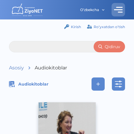
O‘zbekcha
Kirish
Ro‘yxatdan o‘tish
Qidiruv
Asosiy
Audiokitoblar
Audiokitoblar