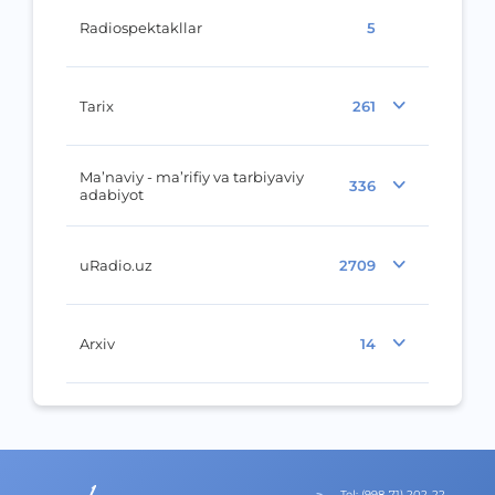
Radiospektakllar
5
Tarix
261
Ma’naviy - ma’rifiy va tarbiyaviy
336
adabiyot
uRadio.uz
2709
Arxiv
14
Теl
:
(998-71) 202-22-