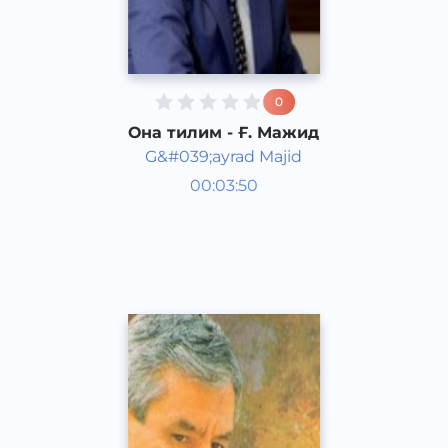
0
Она тилим - Ғ. Мажид
G&#039;ayrad Majid
Ўзбек шеърияти
00:03:50
Ўзбек
Dream
2019 йил