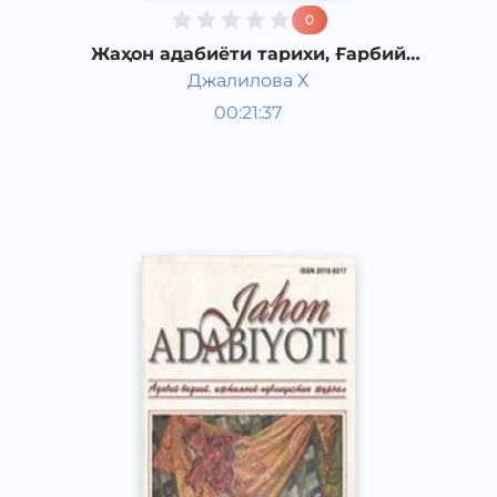
0
Жаҳон адабиёти тарихи, Ғарбий
Европа Ўрта асрлар адабиёти.
Джалилова Х
Жаҳон адабиёти
00:21:37
Ўзбек
Dream
2019 йил