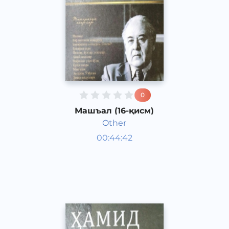
0
Машъал (16-қисм)
Other
Ўзбек адабиёти
00:44:42
Ўзбек
Dream
2013 йил