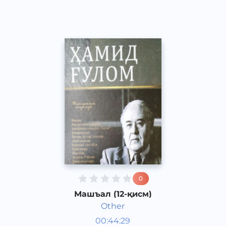
2013 йил
0
Машъал (12-қисм)
Other
Ўзбек адабиёти
00:44:29