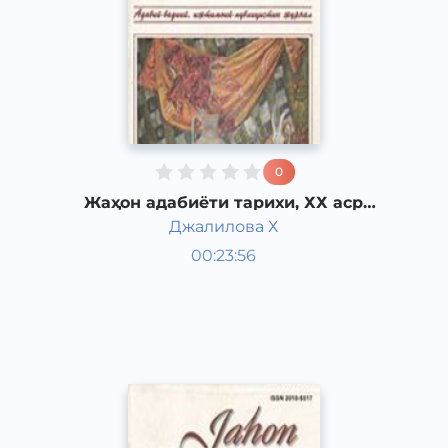
0
Жаҳон адабиёти тарихи, ХХ аср
Америка адабиёти.
Джалилова Х
Жаҳон адабиёти
00:23:56
Ўзбек
Dream
2019 йил