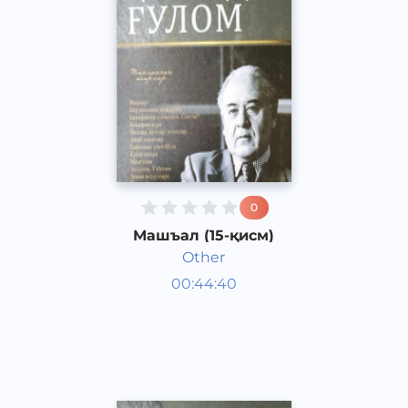
0
Машъал (15-қисм)
Other
Ўзбек адабиёти
00:44:40
Ўзбек
Dream
2013 йил