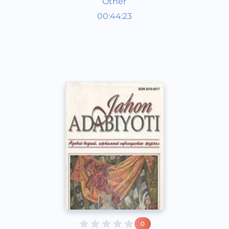
Other
Ўзбек адабиёти
00:44:23
Ўзбек
Dream
2013 йил
0