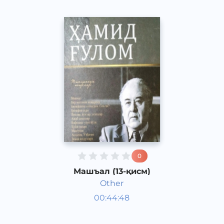
0
Машъал (13-қисм)
Other
Ўзбек адабиёти
00:44:48
Ўзбек
Dream