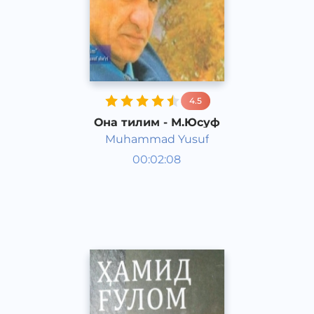
4.5
Она тилим - М.Юсуф
Muhammad Yusuf
Ўзбек шеърияти
00:02:08
Ўзбек
Dream
2019 йил