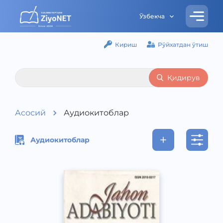
Ўзбекча
Кириш
Рўйхатдан ўтиш
Қидирув
Асосий
Аудиокитоблар
Аудиокитоблар