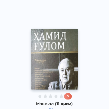
Ўзбек
Dream
2013 йил
0
Машъал (11-қисм)