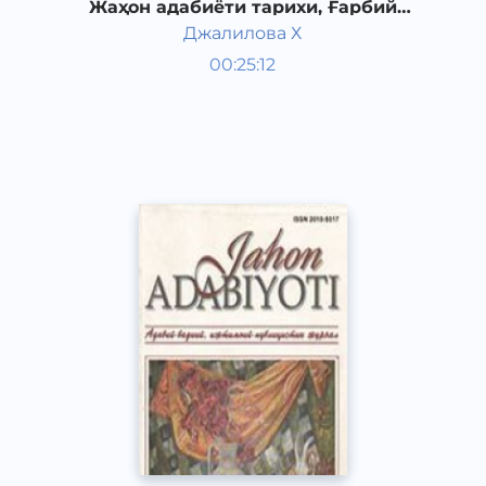
Жаҳон адабиёти тарихи, Ғарбий
Европада Уйғониш даври адабиёти.
Джалилова Х
Жаҳон адабиёти
00:25:12
Ўзбек
Dream
2019 йил