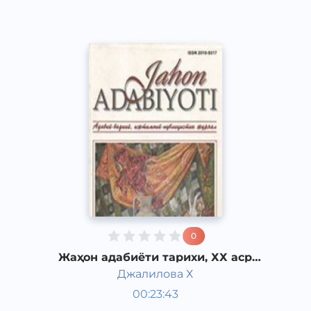
0
Жаҳон адабиёти тарихи, ХХ аср
иккинчи ярми немис адабиёти.
Джалилова Х
Жаҳон адабиёти
00:23:43
Ўзбек