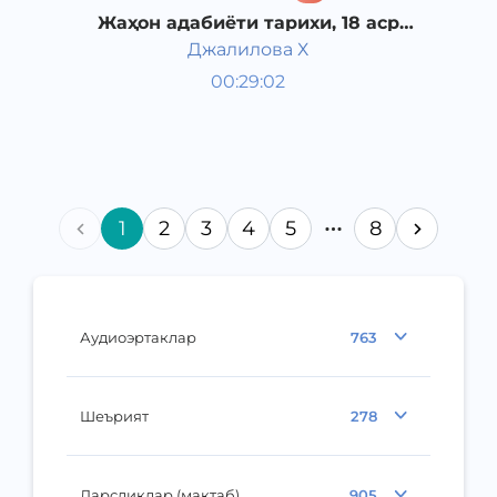
Жаҳон адабиёти тарихи, 18 аср
Ғарбий Европада маърифатчилик
Джалилова Х
адабиёти.
Жаҳон адабиёти
00:29:02
Ўзбек
Dream
2019 йил
1
2
3
4
5
8
Аудиоэртаклар
763
Шеърият
278
Дарсликлар (мактаб)
905