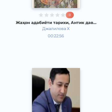
0
Жаҳон адабиёти тарихи, Антик давр
адабиёти.
Джалилова Х
Жаҳон адабиёти
00:22:56
Ўзбек
Dream
2019 йил