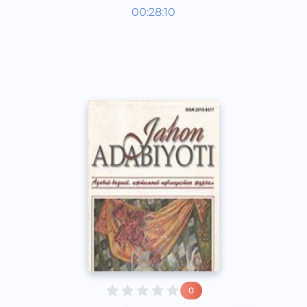
Жаҳон адабиёти
00:28:10
Ўзбек
Dream
2019 йил
0