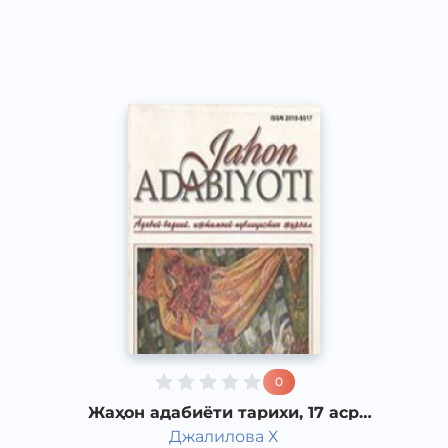
Dream
2019 йил
0
Жаҳон адабиёти тарихи, 17 аср
Ғарбий Европада адабиёти.
Джалилова Х