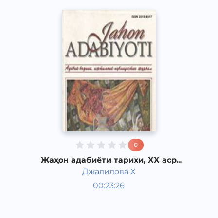
0
Жаҳон адабиёти тарихи, ХХ аср
биринчи ярми Ғарбий Европада
Джалилова Х
“йўқотилган авлод” адабиёти.
Жаҳон адабиёти
ижтимоий-
00:23:26
Ўзбек
Dream
2019 йил