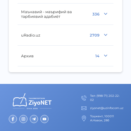
Маънавий - маърифий ва
336
тарбиявий адабиёт
uRadio.uz
2709
Архив
14
Тел
:
(998-71) 202-22-
02
ziyonet@uzinfocom.uz
Тошкент, 100011
А.Навои, 28б