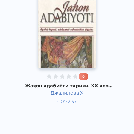
0
Жаҳон адабиёти тарихи, ХХ аср
биринчи ярми Ғарбий Европада янги
Джалилова Х
эстетиканинг шаклланиши.
Жаҳон адабиёти
Модернизм.
00:22:37
Ўзбек
Dream
2019 йил