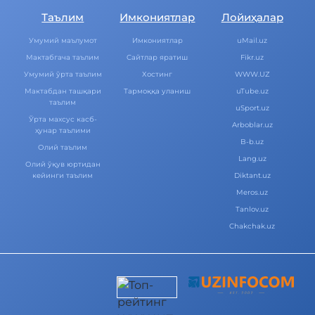
Таълим
Имкониятлар
Лойиҳалар
Умумий маълумот
Имкониятлар
uMail.uz
Мактабгача таълим
Cайтлар яратиш
Fikr.uz
Умумий ўрта таълим
Хостинг
WWW.UZ
Мактабдан ташқари
Тармоққа уланиш
uTube.uz
таълим
uSport.uz
Ўрта махсус касб-
Arboblar.uz
ҳунар таълими
B-b.uz
Олий таълим
Lang.uz
Олий ўқув юртидан
кейинги таълим
Diktant.uz
Meros.uz
Tanlov.uz
Chakchak.uz