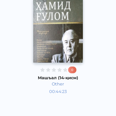
0
Машъал (14-қисм)
Other
Ўзбек адабиёти
00:44:23
Ўзбек
Dream
2013 йил