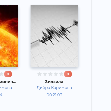
0
0
мининг
Зилзила
ши
имова
Диёра Каримова
Таълим
24
00:21:03
Ўзбек
Other
л
2021 йил