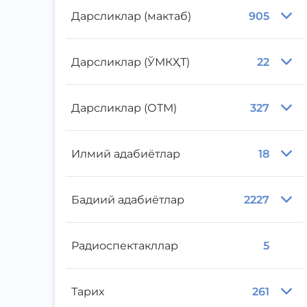
Дарсликлар (мактаб)
905
Дарсликлар (ЎМКҲТ)
22
Дарсликлар (ОТМ)
327
Илмий адабиётлар
18
Бадиий адабиётлар
2227
Радиоспектакллар
5
Тарих
261