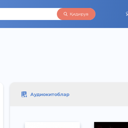
Қидирув
Аудиокитоблар