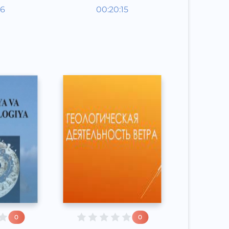
Таълим
26
00:20:15
Ўзбек
Other
л
2021 йил
0
0