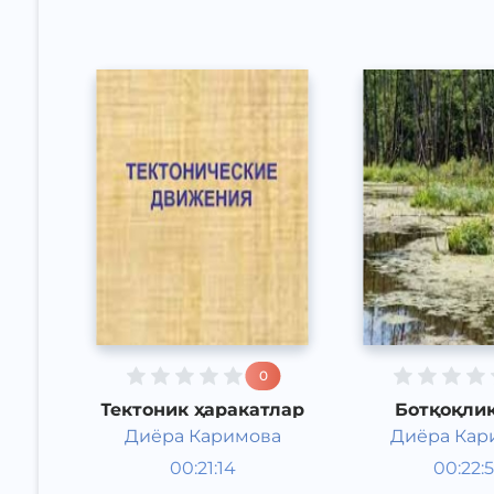
0
Тектоник ҳаракатлар
Ботқоқли
геологик ф
Диёра Каримова
Диёра Кар
Таълим
Таълим
00:21:14
00:22:
Ўзбек
Ўзбек