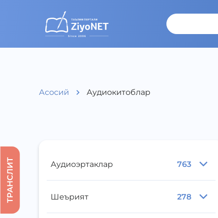
Асосий
Аудиокитоблар
ТРАНСЛИТ
Аудиоэртаклар
763
Шеърият
278