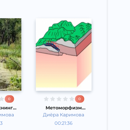
0
0
книнг
Метоморфизм
аолияти
жараёнлари
имова
Диёра Каримова
Таълим
53
00:21:36
Ўзбек