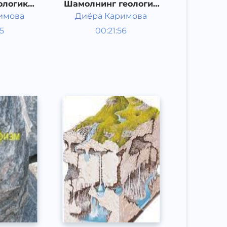
ологик
Шамолнинг геологик
лар
ҳусусиятлари
имова
Диёра Каримова
Таълим
25
00:21:56
Ўзбек
Other
л
2021 йил