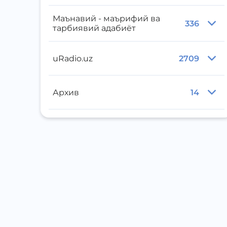
Маънавий - маърифий ва
336
тарбиявий адабиёт
uRadio.uz
2709
Архив
14