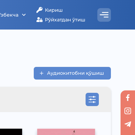
Кириш
Ўзбекча
Рўйхатдан ўтиш
Аудиокитобни қўшиш