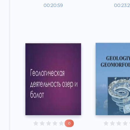
Таълим
Таълим
00:20:59
00:23:
Ўзбек
Ўзбек
Other
Other
2021 йил
2021 йи
0