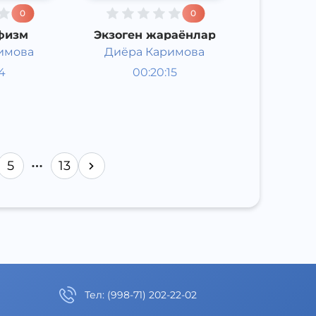
0
0
физм
Экзоген жараёнлар
имова
Диёра Каримова
Таълим
14
00:20:15
Ўзбек
Other
л
2021 йил
5
13
Тел
:
(998-71) 202-22-02