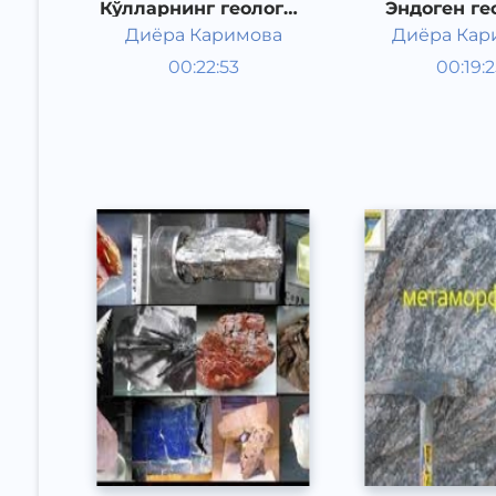
Кўлларнинг геологик
Эндоген ге
фаолияти
жараён
Диёра Каримова
Диёра Кар
Таълим
Таълим
00:22:53
00:19:
Ўзбек
Ўзбек
Other
Other
2021 йил
2021 йи