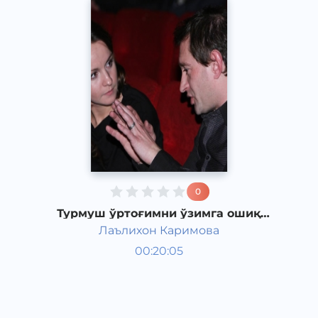
0
Турмуш ўртоғимни ўзимга ошиқ
қилдим
Лаълихон Каримова
Ривоят, ҳикоя, достон
00:20:05
Ўзбек
Speech
2017 йил