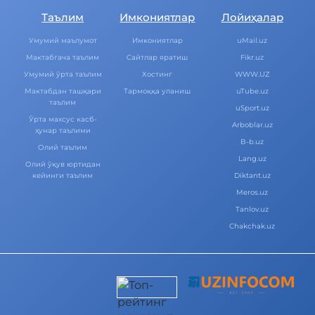
Таълим
Имкониятлар
Лойиҳалар
Умумий маълумот
Имкониятлар
uMail.uz
Мактабгача таълим
Cайтлар яратиш
Fikr.uz
Умумий ўрта таълим
Хостинг
WWW.UZ
Мактабдан ташқари
Тармоққа уланиш
uTube.uz
таълим
uSport.uz
Ўрта махсус касб-
Arboblar.uz
ҳунар таълими
B-b.uz
Олий таълим
Lang.uz
Олий ўқув юртидан
кейинги таълим
Diktant.uz
Meros.uz
Tanlov.uz
Chakchak.uz