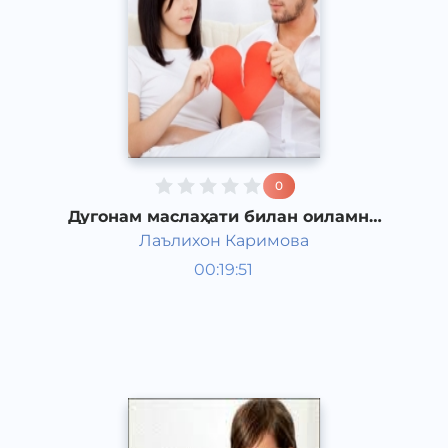
0
Дугонам маслаҳати билан оиламни
сақлаб қолдим
Лаълихон Каримова
Ривоят, ҳикоя, достон
00:19:51
Ўзбек
Speech
2017 йил