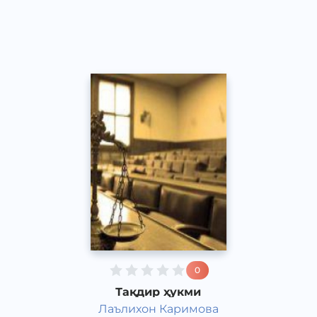
Acapella
2017 йил
0
Тақдир ҳукми
Лаълихон Каримова