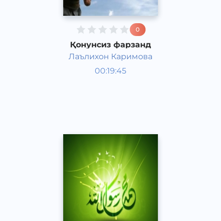
0
Қонунсиз фарзанд
Лаълихон Каримова
Ривоят, ҳикоя, достон
00:19:45
Ўзбек
Acapella
2017 йил