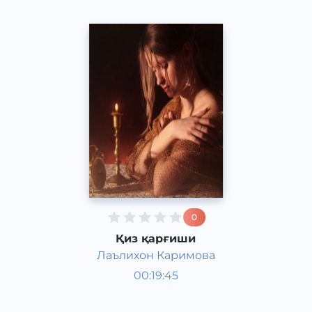
0
Қиз қарғиши
Лаълихон Каримова
Ривоят, ҳикоя, достон
00:19:45
Ўзбек
Speech