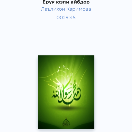
Ёруғ юзли айбдор
Лаълихон Каримова
Ривоят, ҳикоя, достон
00:19:45
Ўзбек
Acapella
2017 йил