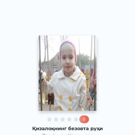
Ўзбек
Speech
2017 йил
0
Қизалоқнинг безовта руҳи