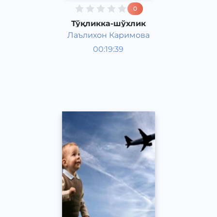
0
Тўқликка-шўхлик
Лаълихон Каримова
Ривоят, ҳикоя, достон
00:19:39
Ўзбек
Acapella
2017 йил