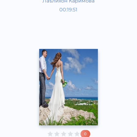
Лаълихон Каримова
Ривоят, ҳикоя, достон
00:19:51
Ўзбек
Speech
2017 йил
0