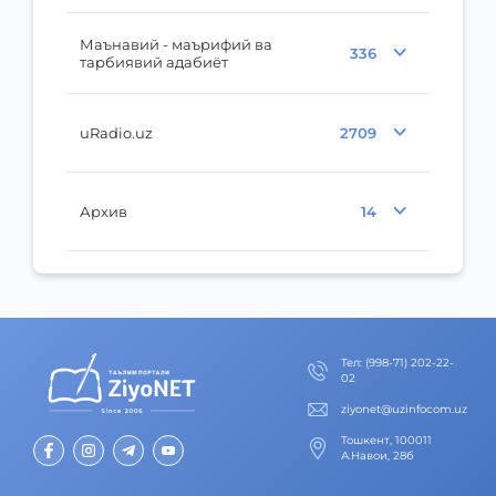
Маънавий - маърифий ва
336
тарбиявий адабиёт
uRadio.uz
2709
Архив
14
Тел
:
(998-71) 202-22-
02
ziyonet@uzinfocom.uz
Тошкент, 100011
А.Навои, 28б