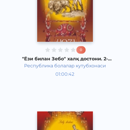
0
"Ёзи билан Зебо" халқ достони. 2-
қисм.
Республика болалар кутубхонаси
Ривоят, ҳикоя, достон
01:00:42
Ўзбек
Folk
2018 йил