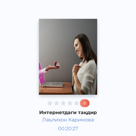
0
Интернетдаги тақдир
Лаълихон Каримова
Ривоят, ҳикоя, достон
00:20:27
Ўзбек