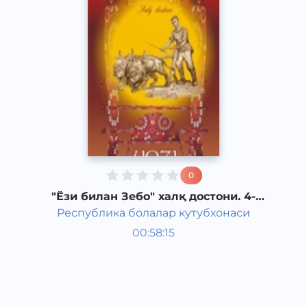
0
"Ёзи билан Зебо" халқ достони. 4-
қисм.
Республика болалар кутубхонаси
Ривоят, ҳикоя, достон
00:58:15
Ўзбек
Folk
2018 йил