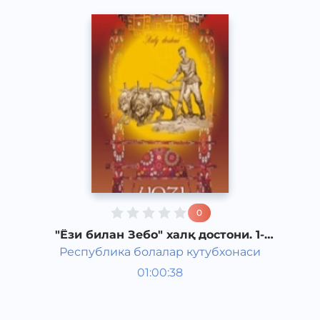
0
"Ёзи билан Зебо" халқ достони. 1-
қисм.
Республика болалар кутубхонаси
Ривоят, ҳикоя, достон
01:00:38
Ўзбек
Folk
2018 йил