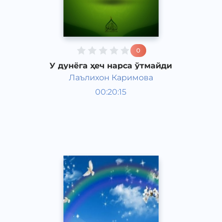
0
У дунёга ҳеч нарса ўтмайди
Лаълихон Каримова
Ривоят, ҳикоя, достон
00:20:15
Ўзбек
Acapella
2017 йил