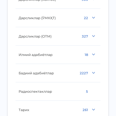
Дарсликлар (ЎМКҲТ)
22
Дарсликлар (ОТМ)
327
Илмий адабиётлар
18
Бадиий адабиётлар
2227
Радиоспектакллар
5
Тарих
261