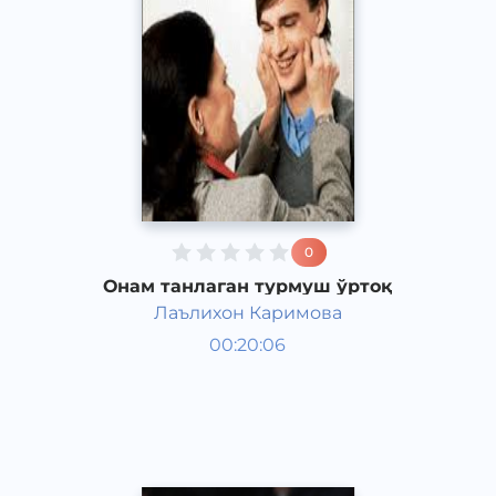
0
Онам танлаган турмуш ўртоқ
Лаълихон Каримова
Ривоят, ҳикоя, достон
00:20:06
Ўзбек
Speech
2017 йил