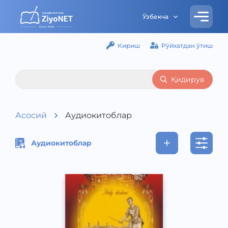
Ўзбекча
Кириш
Рўйхатдан ўтиш
Қидирув
Асосий
Аудиокитоблар
Аудиокитоблар