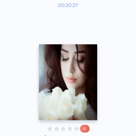
Ривоят, ҳикоя, достон
00:20:27
Ўзбек
Acapella
2017 йил
0