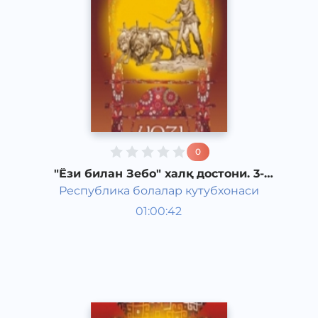
0
"Ёзи билан Зебо" халқ достони. 3-
қисм.
Республика болалар кутубхонаси
Ривоят, ҳикоя, достон
01:00:42
Ўзбек
Folk
2018 йил