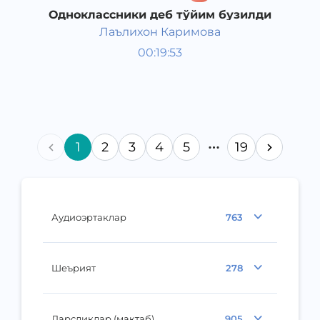
Одноклассники деб тўйим бузилди
Лаълихон Каримова
Ривоят, ҳикоя, достон
00:19:53
Ўзбек
Speech
2017 йил
1
2
3
4
5
19
Аудиоэртаклар
763
Шеърият
278
Дарсликлар (мактаб)
905