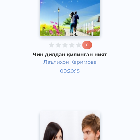
0
Чин дилдан қилинган ният
Лаълихон Каримова
Ривоят, ҳикоя, достон
00:20:15
Ўзбек
Acapella
2017 йил