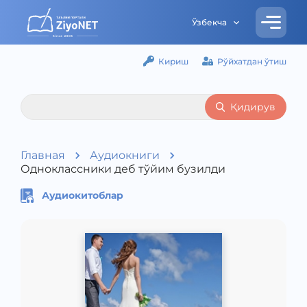
Ўзбекча
Кириш
Рўйхатдан ўтиш
Қидирув
Главная
Аудиокниги
Одноклассники деб тўйим бузилди
Аудиокитоблар