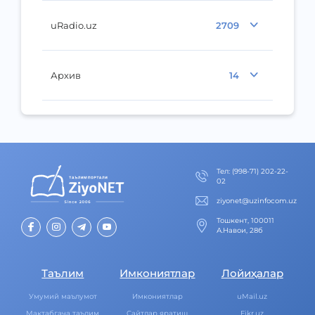
uRadio.uz
2709
Архив
14
Тел
:
(998-71) 202-22-
02
ziyonet@uzinfocom.uz
Тошкент, 100011
А.Навои, 28б
Таълим
Имкониятлар
Лойиҳалар
Умумий маълумот
Имкониятлар
uMail.uz
Мактабгача таълим
Cайтлар яратиш
Fikr.uz