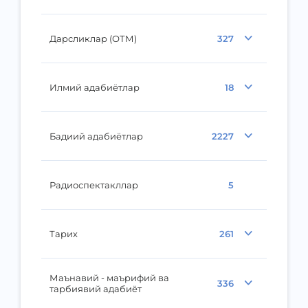
Дарсликлар (ОТМ)
327
Илмий адабиётлар
18
Бадиий адабиётлар
2227
Радиоспектакллар
5
Тарих
261
Маънавий - маърифий ва
336
тарбиявий адабиёт