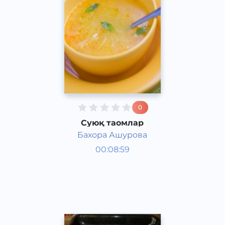
0
Суюқ таомлар
Бахора Ашурова
Таомлар
00:08:59
Рус
Acapella
2017 йил