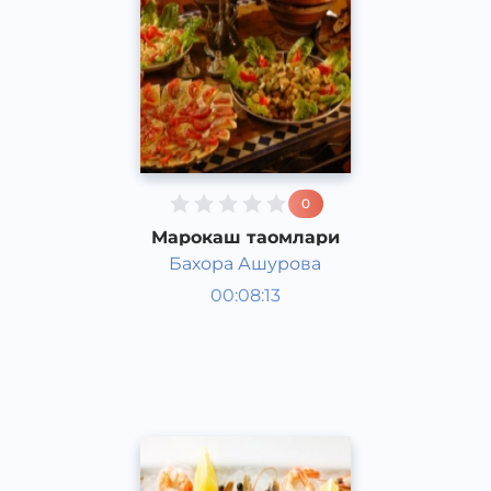
0
Марокаш таомлари
Бахора Ашурова
Таомлар
00:08:13
Ўзбек
Speech
2016 йил