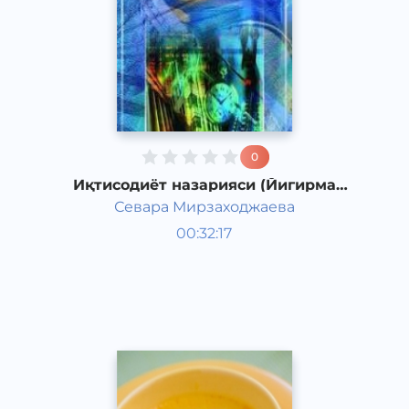
0
Иқтисодиёт назарияси (Йигирма
олтинчи мавзу)
Севара Мирзаходжаева
Таомлар
00:32:17
Ўзбек
Noise
2019 йил