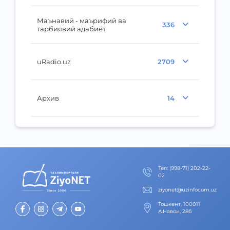
Маънавий - маърифий ва
336
тарбиявий адабиёт
uRadio.uz
2709
Архив
14
Тел
:
(998-71) 202-22-
02
ziyonet@uzinfocom.uz
Тошкент, 100011
А.Навои, 28б