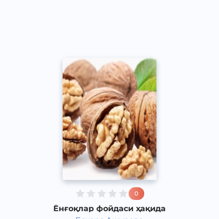
Ўзбек
Speech
2016 йил
0
Ёнғоқлар фойдаси ҳақида