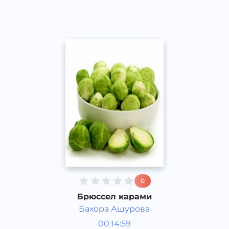
2016 йил
0
Брюссел карами
Бахора Ашурова
Таомлар
00:14:59