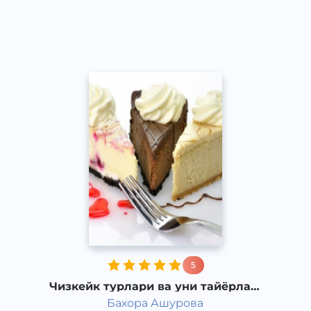
Acapella
2017 йил
5
Чизкейк турлари ва уни тайёрлаш
усули
Бахора Ашурова