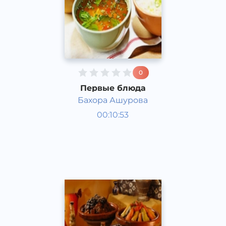
0
Первые блюда
Бахора Ашурова
Таомлар
00:10:53
Ўзбек
Speech
2016 йил