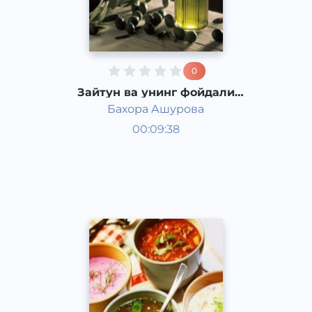
0
Зайтун ва унинг фойдали
хусусиятлари тўғрисида
Бахора Ашурова
Таомлар
00:09:38
Ўзбек
Speech
2016 йил