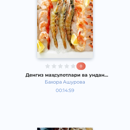
0
Денгиз маҳсулотлари ва ундан
тайёрланадиган таомлар
Бахора Ашурова
Таомлар
00:14:59
Ўзбек
Speech
2016 йил