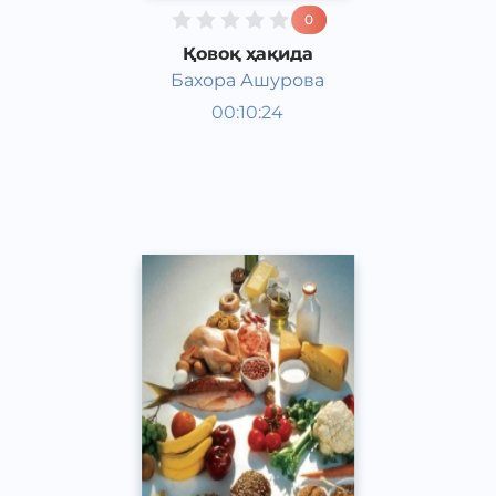
0
Қовоқ ҳақида
Бахора Ашурова
Таомлар
00:10:24
Ўзбек
Speech
2017 йил