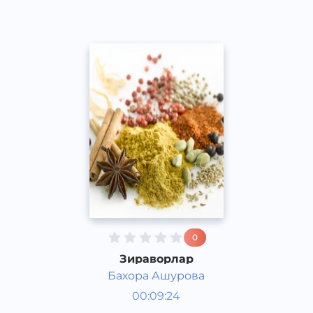
0
Зираворлар
Бахора Ашурова
Таомлар
00:09:24
Ўзбек