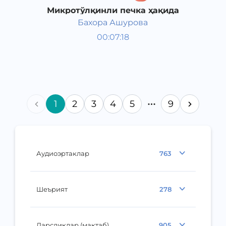
Микротўлқинли печка ҳақида
Бахора Ашурова
Таомлар
00:07:18
Ўзбек
Speech
2016 йил
1
2
3
4
5
9
Аудиоэртаклар
763
Шеърият
278
Дарсликлар (мактаб)
905