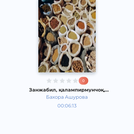
0
Занжабил, қалампирмунчоқ,
долчинъ... иситувчи зираворлар
Бахора Ашурова
Таомлар
00:06:13
Ўзбек
Speech
2016 йил