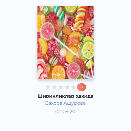
0
Ширинликлар ҳақида
Бахора Ашурова
Таомлар
00:09:20
Ўзбек
Acapella
2017 йил