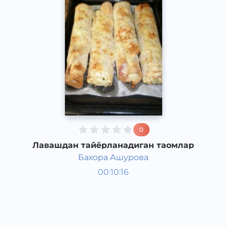
0
Лавашдан тайёрланадиган таомлар
Бахора Ашурова
Таомлар
00:10:16
Рус
Acapella
2017 йил