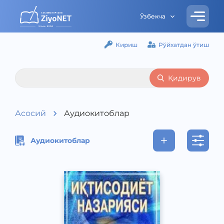
Ўзбекча
Кириш
Рўйхатдан ўтиш
Қидирув
Асосий
Аудиокитоблар
Аудиокитоблар