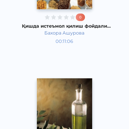
0
Қишда истеъмол қилиш фойдали
бўлган маҳсулотлар
Бахора Ашурова
Таомлар
00:11:06
Ўзбек
Speech
2017 йил