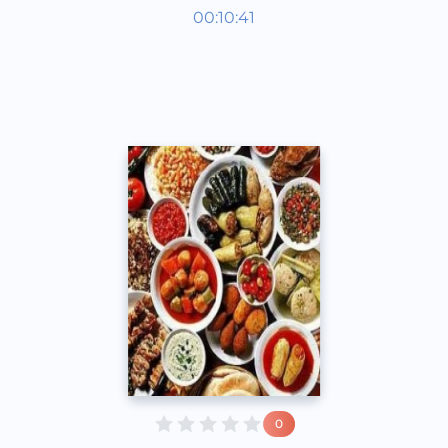
Таомлар
00:10:41
Рус
Speech
2017 йил
0