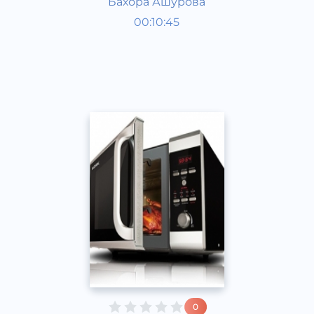
Бахора Ашурова
Таомлар
00:10:45
Ўзбек
Speech
2016 йил
0