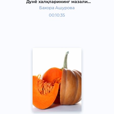
Дунё халқларининг мазали
таомлари
Бахора Ашурова
Таомлар
00:10:35
Ўзбек
Speech
2017 йил