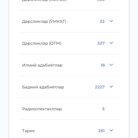
Дарсликлар (ЎМКҲТ)
22
Дарсликлар (ОТМ)
327
Илмий адабиётлар
18
Бадиий адабиётлар
2227
Радиоспектакллар
5
Тарих
261