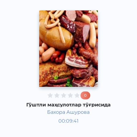
0
Гўштли маҳсулотлар тўғрисида
Бахора Ашурова
Таомлар
00:09:41
Ўзбек
Speech