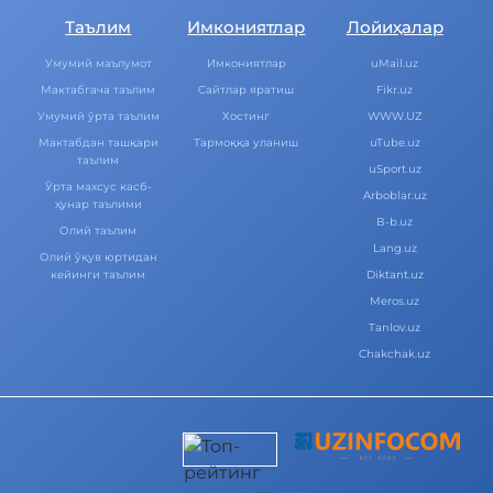
Таълим
Имкониятлар
Лойиҳалар
Умумий маълумот
Имкониятлар
uMail.uz
Мактабгача таълим
Cайтлар яратиш
Fikr.uz
Умумий ўрта таълим
Хостинг
WWW.UZ
Мактабдан ташқари
Тармоққа уланиш
uTube.uz
таълим
uSport.uz
Ўрта махсус касб-
Arboblar.uz
ҳунар таълими
B-b.uz
Олий таълим
Lang.uz
Олий ўқув юртидан
кейинги таълим
Diktant.uz
Meros.uz
Tanlov.uz
Chakchak.uz