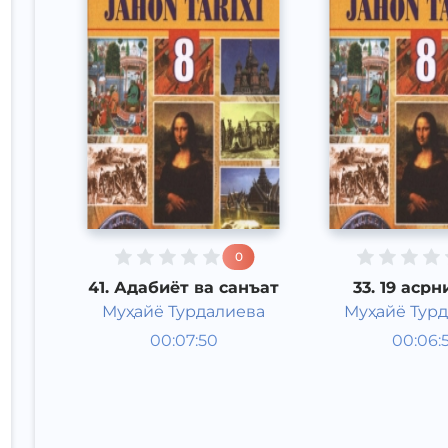
0
41. Адабиёт ва санъат
33. 19 асрн
йилларигача
Муҳайё Турдалиева
Муҳайё Тур
даврда Я
Жаҳон тарихи 8
Жаҳон т
00:07:50
00:06:
Ўзбек
синф
Ўзбек
синф
Other
Other
2017 йил
2017 йи