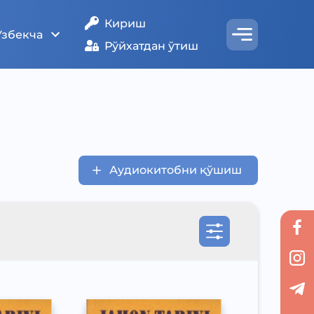
Кириш
Ўзбекча
Рўйхатдан ўтиш
Аудиокитобни қўшиш