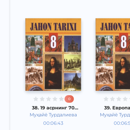
0
38. 19 асрнинг 70
39. Европа
йилларигача бўлган
асрнинг
Муҳайё Турдалиева
Муҳайё Тур
даврда Африка
йилларигача
Жаҳон тарихи 8
Жаҳон т
халқлари
даврда ижт
00:06:43
00:06:
сиёсий таъл
Ўзбек
синф
Ўзбек
синф