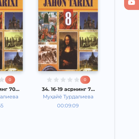
0
0
инг 70
34. 16-19 асрнинг 70
 бўлган
йилларигача бўлган
далиева
Муҳайё Турдалиева
пония
даврда Корея
арихи 8
Жаҳон тарихи 8
55
00:09:09
Ўзбек
синф
Other
л
2017 йил