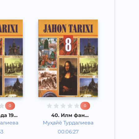
0
0
да 19
40. Илм фан
 70
тараққиёти
далиева
Муҳайё Турдалиева
 бўлган
арихи 8
Жаҳон тарихи 8
имоий-
53
00:06:27
имотлар
Ўзбек
синф