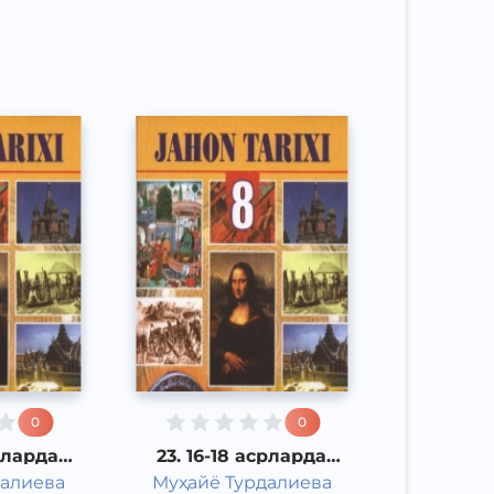
Other
л
2017 йил
0
0
срларда
23. 16-18 асрларда
я
Эрон
далиева
Муҳайё Турдалиева