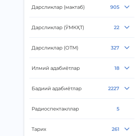
Дарсликлар (мактаб)
905
Дарсликлар (ЎМКҲТ)
22
Дарсликлар (ОТМ)
327
Илмий адабиётлар
18
Бадиий адабиётлар
2227
Радиоспектакллар
5
Тарих
261