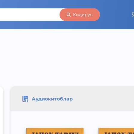
Қидирув
Аудиокитоблар