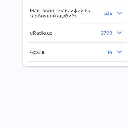
Маънавий - маърифий ва
336
тарбиявий адабиёт
uRadio.uz
2709
Архив
14