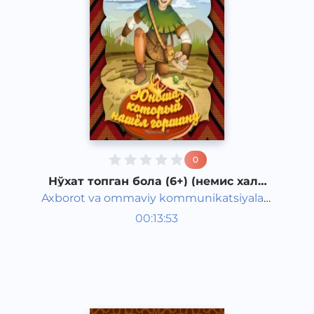
0
Нўхат топган бола (6+) (немис халқ
эртаги)
Axborot va ommaviy kommunikatsiyalar
Жаҳон халқ эртаклари
agentligi va Maktabgacha ta&#039;lim
00:13:53
Рус
vazirligi hamkorligida
Classical
2020 йил