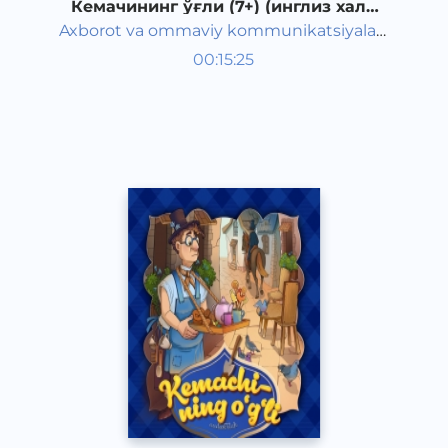
Кемачининг ўғли (7+) (инглиз халқ
эртаги)
Axborot va ommaviy kommunikatsiyalar
Жаҳон халқ эртаклари
agentligi va Maktabgacha ta&#039;lim
00:15:25
Рус
vazirligi hamkorligida
Classical
2020 йил