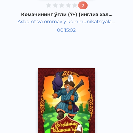
0
Кемачининг ўғли (7+) (инглиз халқ
эртаги)
Axborot va ommaviy kommunikatsiyalar
Жаҳон халқ эртаклари
agentligi va Maktabgacha ta&#039;lim
00:15:02
Ўзбек
vazirligi hamkorligida
Classical
2020 йил