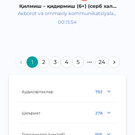
Қилмиш – қидирмиш (6+) (серб халқ
эртаги)
Axborot va ommaviy kommunikatsiyalar
Жаҳон халқ эртаклари
agentligi va Maktabgacha ta&#039;lim
00:15:54
Рус
vazirligi hamkorligida
Classical
2020 йил
1
2
3
4
5
24
Аудиоэртаклар
763
Шеърият
278
Дарсликлар (мактаб)
905