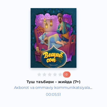
0
Туш таъбири – жийда (7+)
Axborot va ommaviy kommunikatsiyalar
Жаҳон халқ эртаклари
agentligi va Maktabgacha ta&#039;lim
00:05:51
Рус
vazirligi hamkorligida
Classical