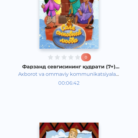
0
Фарзанд севгисининг қудрати (7+)
(япон халқ эртаги)
Axborot va ommaviy kommunikatsiyalar
Жаҳон халқ эртаклари
agentligi va Maktabgacha ta&#039;lim
00:06:42
Рус
vazirligi hamkorligida
Classical
2020 йил