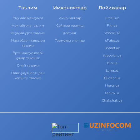
Таълим
Имкониятлар
Лойиҳалар
Умумий маълумот
Имкониятлар
uMail.uz
Мактабгача таълим
Cайтлар яратиш
Fikr.uz
Умумий ўрта таълим
Хостинг
WWW.UZ
Мактабдан ташқари
Тармоққа уланиш
uTube.uz
таълим
uSport.uz
Ўрта махсус касб-
Arboblar.uz
ҳунар таълими
B-b.uz
Олий таълим
Lang.uz
Олий ўқув юртидан
кейинги таълим
Diktant.uz
Meros.uz
Tanlov.uz
Chakchak.uz