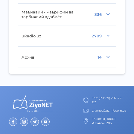
Маънавий - маърифий ва
336
тарбиявий адабиёт
uRadio.uz
2709
Архив
14
Тел
:
(998-71) 202-22-
02
ziyonet@uzinfocom.uz
Тошкент, 100011
А.Навои, 28б