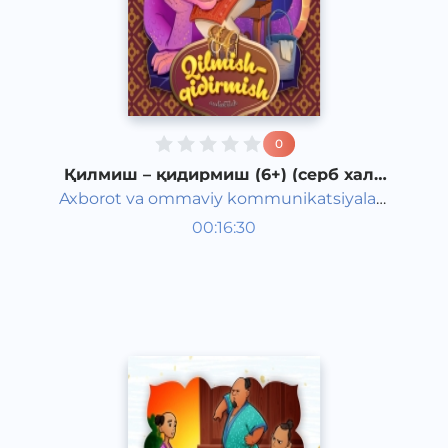
0
Қилмиш – қидирмиш (6+) (серб халқ
эртаги)
Axborot va ommaviy kommunikatsiyalar
Жаҳон халқ эртаклари
agentligi va Maktabgacha ta&#039;lim
00:16:30
Ўзбек
vazirligi hamkorligida
Classical
2020 йил