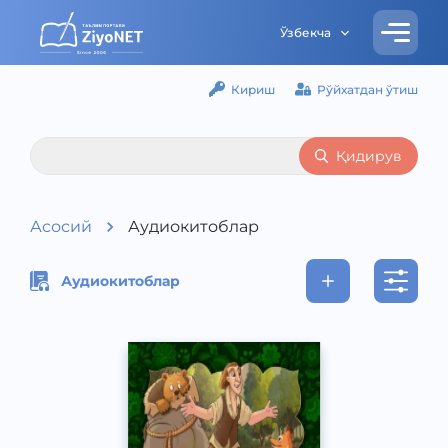
Ўзбекча
Кириш
Рўйхатдан ўтиш
Қидирув
Асосий
Аудиокитоблар
Аудиокитоблар