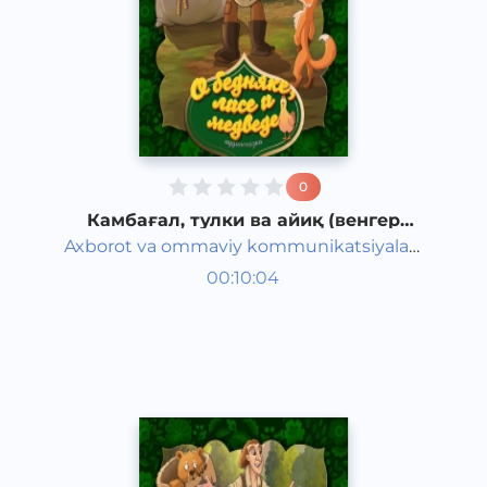
0
Камбағал, тулки ва айиқ (венгер
халқ эртаги)
Axborot va ommaviy kommunikatsiyalar
Жаҳон халқ эртаклари
agentligi va Maktabgacha ta&#039;lim
00:10:04
Рус
vazirligi hamkorligida
Classical
2020 йил