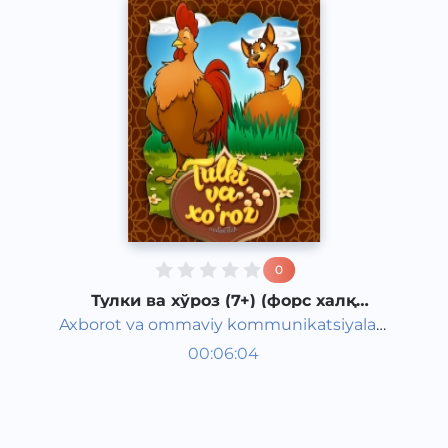
0
Тулки ва хўроз (7+) (форс халқ
эртаги)
Axborot va ommaviy kommunikatsiyalar
Жаҳон халқ эртаклари
agentligi va Maktabgacha ta&#039;lim
00:06:04
Ўзбек
vazirligi hamkorligida
Classical
2020 йил