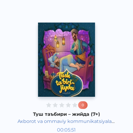
2020 йил
0
Туш таъбири – жийда (7+)
Axborot va ommaviy kommunikatsiyalar
Жаҳон халқ эртаклари
agentligi va Maktabgacha ta&#039;lim
00:05:51