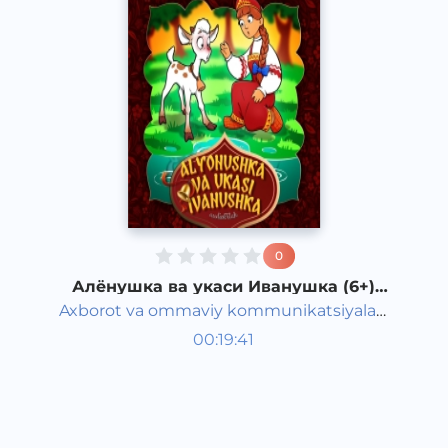
0
Алёнушка ва укаси Иванушка (6+)
(рус халқ эртаги)
Axborot va ommaviy kommunikatsiyalar
Жаҳон халқ эртаклари
agentligi va Maktabgacha ta&#039;lim
00:19:41
Ўзбек
vazirligi hamkorligida
Classical
2020 йил