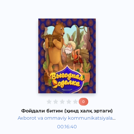
0
Фойдали битим (ҳинд халқ эртаги)
Axborot va ommaviy kommunikatsiyalar
Жаҳон халқ эртаклари
agentligi va Maktabgacha ta&#039;lim
00:16:40
Рус
vazirligi hamkorligida