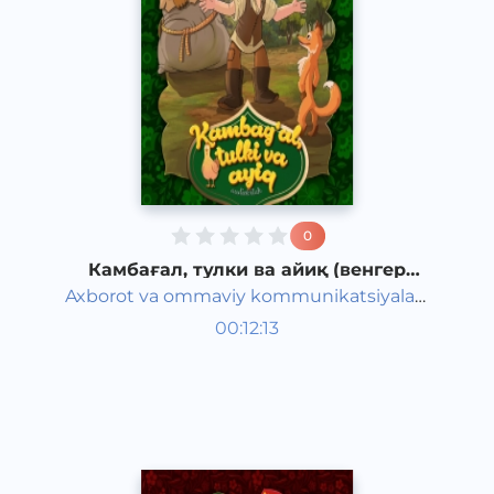
0
Камбағал, тулки ва айиқ (венгер
халқ эртаги)
Axborot va ommaviy kommunikatsiyalar
Жаҳон халқ эртаклари
agentligi va Maktabgacha ta&#039;lim
00:12:13
Ўзбек
vazirligi hamkorligida
Classical
2020 йил