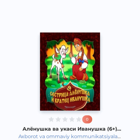
Classical
2020 йил
0
Алёнушка ва укаси Иванушка (6+)
(рус халқ эртаги)
Axborot va ommaviy kommunikatsiyalar