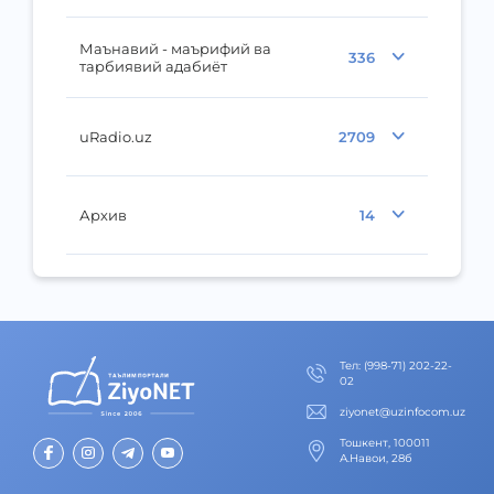
Маънавий - маърифий ва
336
тарбиявий адабиёт
uRadio.uz
2709
Архив
14
Тел
:
(998-71) 202-22-
02
ziyonet@uzinfocom.uz
Тошкент, 100011
А.Навои, 28б