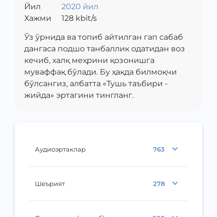
Йил
2020 йил
Хажми
128
kbit/s
Ўз ўрнида ва топиб айтилган гап сабаб
дангаса подшо танбаллик одатидан воз
кечиб, халқ меҳрини қозонишга
муваффақ бўлади. Бу ҳақда билмоқчи
бўлсангиз, албатта «Тушь таъбири -
жийда» эртагини тингланг.
Аудиоэртаклар
763
Шеърият
278