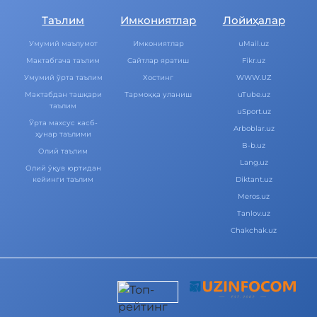
Таълим
Имкониятлар
Лойиҳалар
Умумий маълумот
Имкониятлар
uMail.uz
Мактабгача таълим
Cайтлар яратиш
Fikr.uz
Умумий ўрта таълим
Хостинг
WWW.UZ
Мактабдан ташқари
Тармоққа уланиш
uTube.uz
таълим
uSport.uz
Ўрта махсус касб-
Arboblar.uz
ҳунар таълими
B-b.uz
Олий таълим
Lang.uz
Олий ўқув юртидан
кейинги таълим
Diktant.uz
Meros.uz
Tanlov.uz
Chakchak.uz