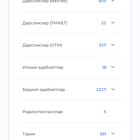
Дарсликлар (мактаб)
905
Дарсликлар (ЎМКҲТ)
22
Дарсликлар (ОТМ)
327
Илмий адабиётлар
18
Бадиий адабиётлар
2227
Радиоспектакллар
5
Тарих
261