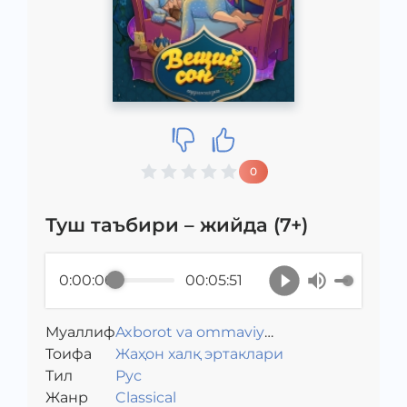
0
Туш таъбири – жийда (7+)
0:00:00
00:05:51
Муаллиф
Axborot va ommaviy
Toифа
Жаҳон халқ эртаклари
kommunikatsiyalar agentligi va
Тил
Рус
Maktabgacha ta&#039;lim
Жанр
Classical
vazirligi hamkorligida