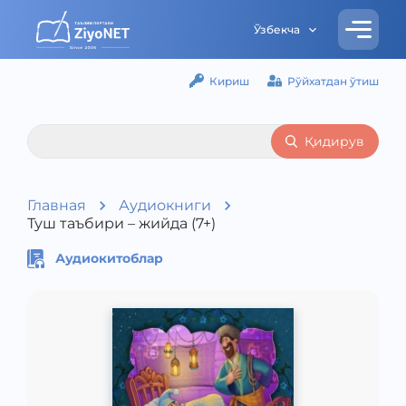
Ўзбекча
Кириш
Рўйхатдан ўтиш
Қидирув
Главная
Аудиокниги
Туш таъбири – жийда (7+)
Аудиокитоблар