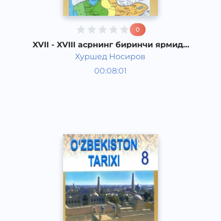
0
XVII - XVIII асрнинг биринчи ярмида
Хива хонлигидаги сиёсий аҳвол
Хуршед Носиров
Ўзбекистон тарихи 8 синф
00:08:01
Ўзбек
Other
2017 йил