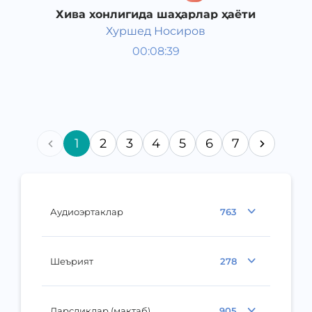
Хива хонлигида шаҳарлар ҳаёти
Хуршед Носиров
Ўзбекистон тарихи 8 синф
00:08:39
Ўзбек
Other
2017 йил
1
2
3
4
5
6
7
Аудиоэртаклар
763
Шеърият
278
Дарсликлар (мактаб)
905