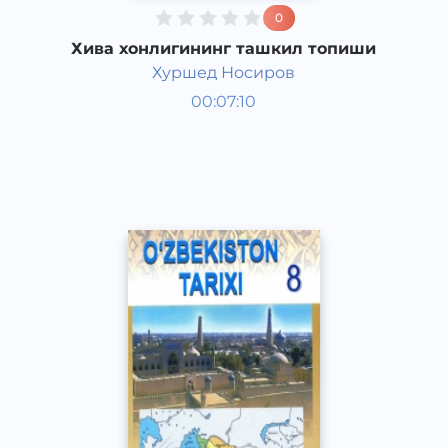
0
Хива хонлигининг ташкил топиши
Хуршед Носиров
Ўзбекистон тарихи 8 синф
00:07:10
Ўзбек
Other
2017 йил