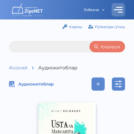
Ўзбекча
Кириш
Рўйхатдан ўтиш
Қидирув
Асосий
Аудиокитоблар
Аудиокитоблар