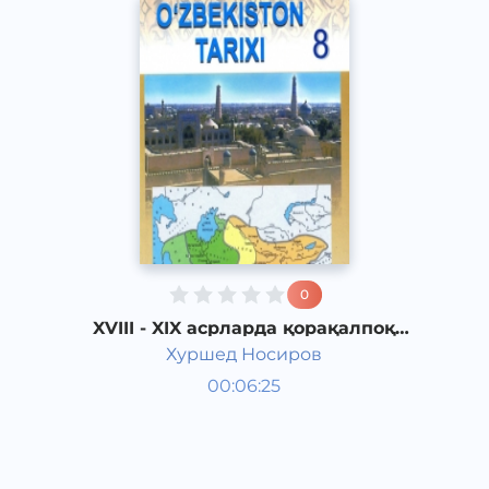
0
XVIII - XIX асрларда қорақалпоқ
адабиёти равнақи
Хуршед Носиров
Ўзбекистон тарихи 8 синф
00:06:25
Ўзбек
Other
2017 йил