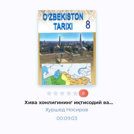
0
Хива хонлигининг иқтисодий ва
маданий ҳаёти
Хуршед Носиров
Ўзбекистон тарихи 8 синф
00:09:03
Ўзбек
Other