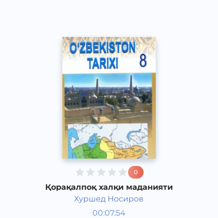
2017 йил
0
Қорақалпоқ халқи маданияти
Хуршед Носиров
Ўзбекистон тарихи 8 синф
00:07:54