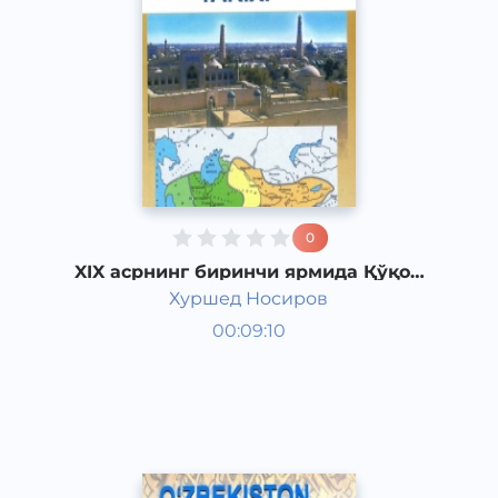
0
XIX асрнинг биринчи ярмида Қўқон
хонлигининг ижтимоий - сиёсий
Хуршед Носиров
аҳволи
Ўзбекистон тарихи 8 синф
00:09:10
Ўзбек
Other
2017 йил