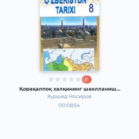
0
Қорақалпоқ халқининг шаклланиши
ва сиёсий ҳаёти
Хуршед Носиров
Ўзбекистон тарихи 8 синф
00:08:54
Ўзбек
Other
2017 йил