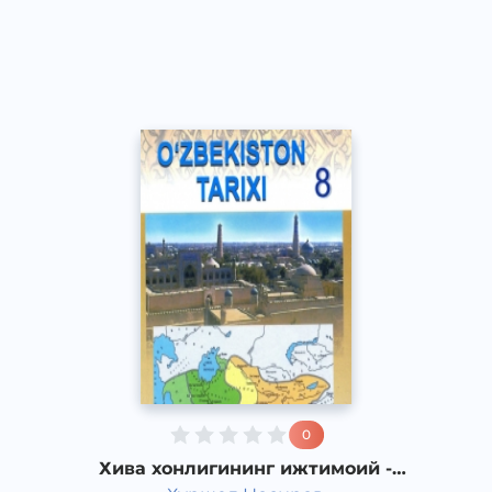
Ўзбек
Other
2017 йил
0
Хива хонлигининг ижтимоий -
иқтисодий ҳаёти