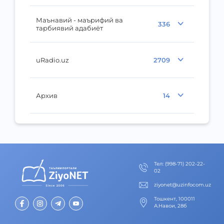
Маънавий - маърифий ва
336
тарбиявий адабиёт
uRadio.uz
2709
Архив
14
Тел
:
(998-71) 202-22-
02
ziyonet@uzinfocom.uz
Тошкент, 100011
А.Навои, 28б