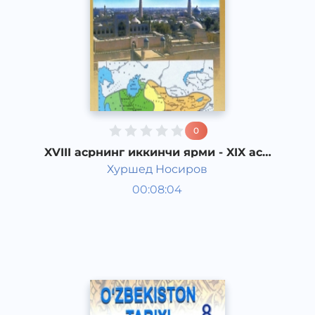
0
XVIII асрнинг иккинчи ярми - XIX аср
бошларида Тошкент
Хуршед Носиров
Ўзбекистон тарихи 8 синф
00:08:04
Ўзбек
Other
2017 йил