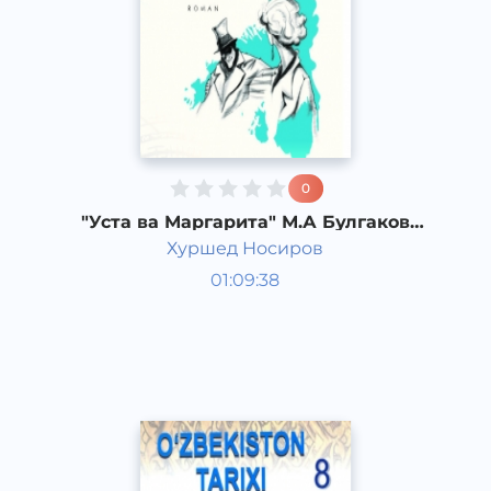
0
"Уста ва Маргарита" М.А Булгаков
(роман) 21-қисм
Хуршед Носиров
Жаҳон адабиёти
01:09:38
Ўзбек
Other
2008 йил