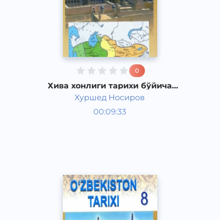
0
Хива хонлиги тарихи бўйича
манбалар
Хуршед Носиров
Ўзбекистон тарихи 8 синф
00:09:33
Ўзбек
Other
2017 йил