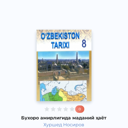
Other
2017 йил
0
Бухоро амирлигида маданий ҳаёт
Хуршед Носиров