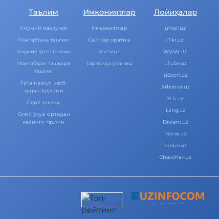
Таълим
Имкониятлар
Лойиҳалар
Умумий маълумот
Имкониятлар
uMail.uz
Мактабгача таълим
Cайтлар яратиш
Fikr.uz
Умумий ўрта таълим
Хостинг
WWW.UZ
Мактабдан ташқари
Тармоққа уланиш
uTube.uz
таълим
uSport.uz
Ўрта махсус касб-
Arboblar.uz
ҳунар таълими
B-b.uz
Олий таълим
Lang.uz
Олий ўқув юртидан
кейинги таълим
Diktant.uz
Meros.uz
Tanlov.uz
Chakchak.uz