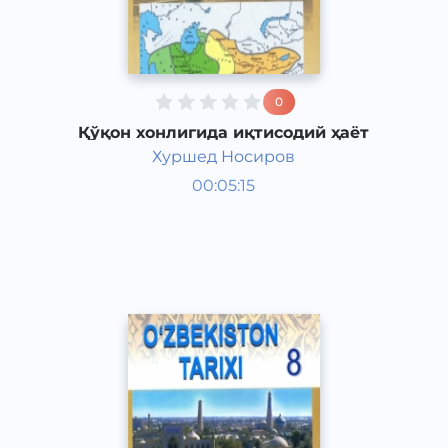
0
Қўқон хонлигида иқтисодий ҳаёт
Хуршед Носиров
Ўзбекистон тарихи 8 синф
00:05:15
Ўзбек
Other
2017 йил