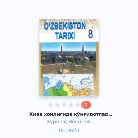
0
Хива хонлигида қўнғиротлар
сулоласининг ҳокимият тепасига
Хуршед Носиров
келиши
Ўзбекистон тарихи 8 синф
00:06:41
Ўзбек