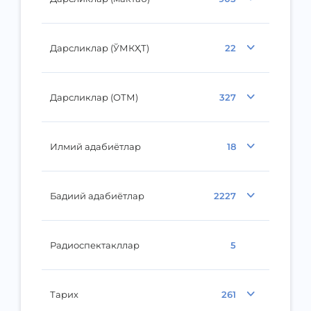
Дарсликлар (ЎМКҲТ)
22
Дарсликлар (ОТМ)
327
Илмий адабиётлар
18
Бадиий адабиётлар
2227
Радиоспектакллар
5
Тарих
261