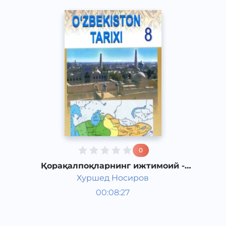
0
Қорақалпоқларнинг ижтимоий -
иқтисодий ҳаёти
Хуршед Носиров
Ўзбекистон тарихи 8 синф
00:08:27
Ўзбек
Other
2017 йил