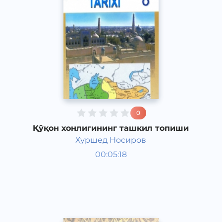
0
Қўқон хонлигининг ташкил топиши
Хуршед Носиров
Ўзбекистон тарихи 8 синф
00:05:18
Ўзбек
Other
2017 йил