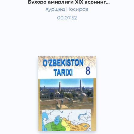
Бухоро амирлиги XIX асрнинг
биринчи ярмида
Хуршед Носиров
Ўзбекистон тарихи 8 синф
00:07:52
Ўзбек
Other
2017 йил