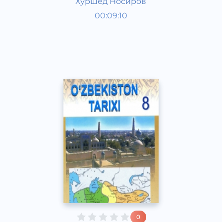
Хуршед Носиров
Ўзбекистон тарихи 8 синф
00:09:10
Ўзбек
Other
2017 йил
0