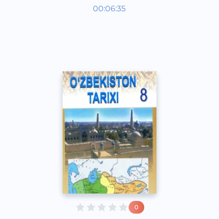
Ўзбекистон тарихи 8 синф
00:06:35
Ўзбек
Other
2017 йил
0