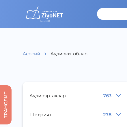
Асосий
Аудиокитоблар
ТРАНСЛИТ
Аудиоэртаклар
763
Шеърият
278