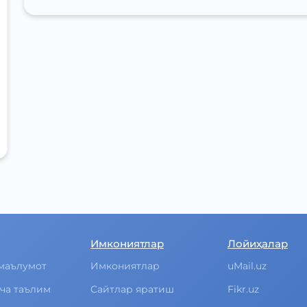
Имкониятлар
Лойиҳалар
маълумот
Имкониятлар
uMail.uz
ча таълим
Cайтлар яратиш
Fikr.uz