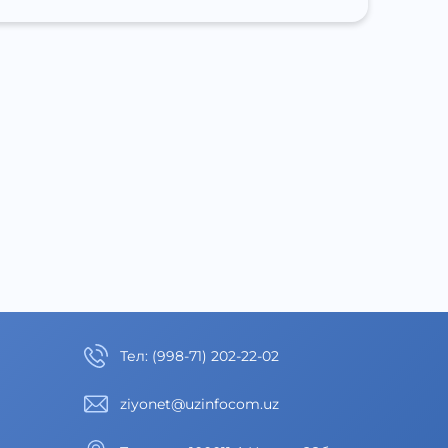
Тел
:
(998-71) 202-22-02
ziyonet@uzinfocom.uz