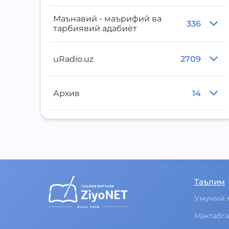
Маънавий - маърифий ва
336
тарбиявий адабиёт
uRadio.uz
2709
Архив
14
Таълим
Умумий 
Мактабга