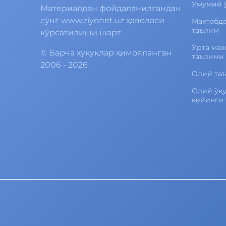
Умумий 
Материалдан фойдаланилгандан
сўнг www.ziyonet.uz ҳаволаси
Мактабд
таълим
кўрсатилиши шарт
Ўрта мах
©
Барча ҳуқуқлар ҳимояланган
таълими
2006 - 2026
Олий та
Олий ўқ
кейинги