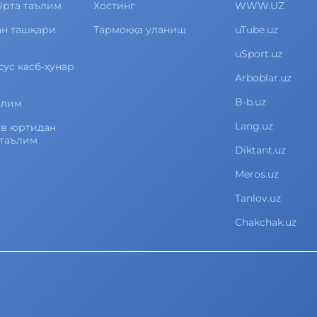
ўрта таълим
Хостинг
WWW.UZ
ан ташқари
Тармоққа уланиш
uTube.uz
uSport.uz
сус касб-ҳунар
Arboblar.uz
B-b.uz
ълим
Lang.uz
ув юртидан
 таълим
Diktant.uz
Meros.uz
Tanlov.uz
Chakchak.uz