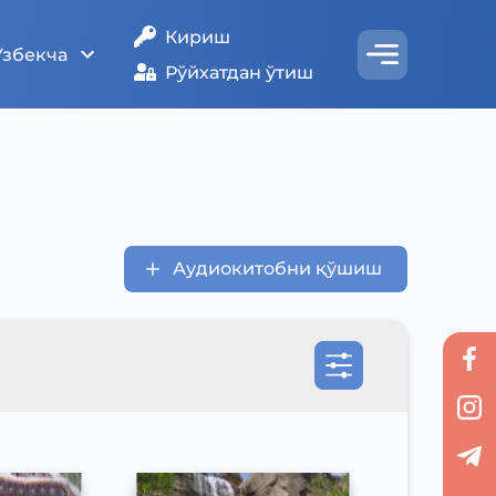
Кириш
Ўзбекча
Рўйхатдан ўтиш
Аудиокитобни қўшиш