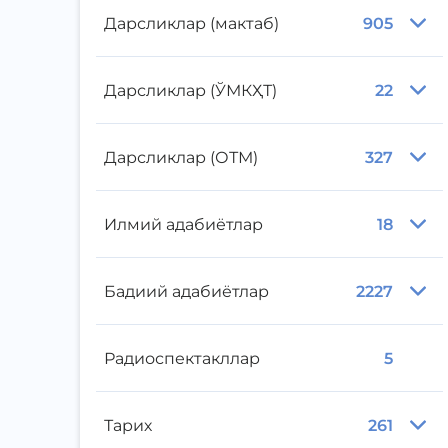
Дарсликлар (мактаб)
905
Дарсликлар (ЎМКҲТ)
22
Дарсликлар (ОТМ)
327
Илмий адабиётлар
18
Бадиий адабиётлар
2227
Радиоспектакллар
5
Тарих
261