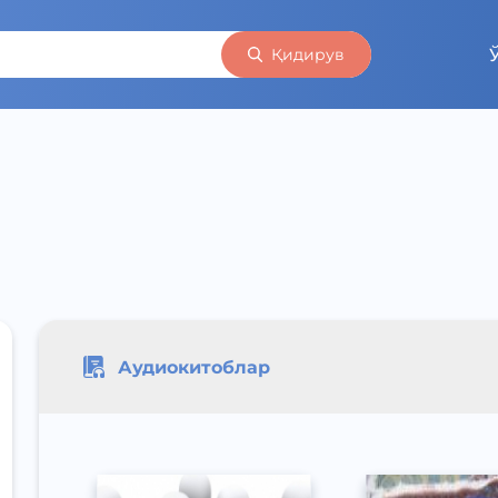
Қидирув
Аудиокитоблар