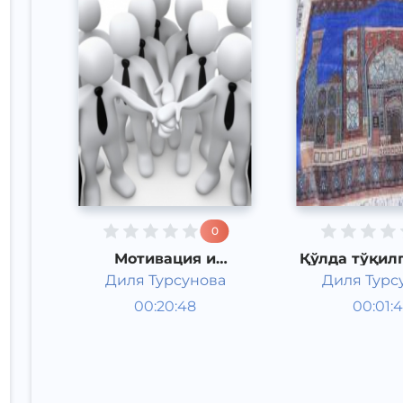
0
Мотивация и
Қўлда тўқил
стимулирование
гиламл
Диля Турсунова
Диля Турс
персонала
Лайфхакинг
Ўзбеки
00:20:48
00:01:
Рус
Рус
тарихи 
Speech
Speech
мадани
2017 йил
2015 йи