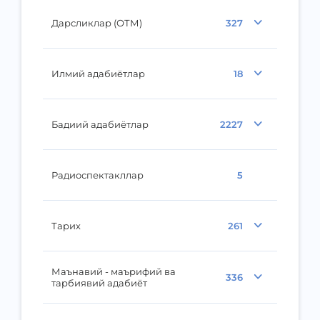
Дарсликлар (ОТМ)
327
Илмий адабиётлар
18
Бадиий адабиётлар
2227
Радиоспектакллар
5
Тарих
261
Маънавий - маърифий ва
336
тарбиявий адабиёт