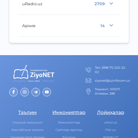
uRadio.uz
2709
Архив
14
Тел
:
(998-71) 202-22-
02
ziyonet@uzinfocom.uz
Тошкент, 100011
А.Навои, 28б
Таълим
Имкониятлар
Лойиҳалар
Умумий маълумот
Имкониятлар
uMail.uz
Мактабгача таълим
Cайтлар яратиш
Fikr.uz
Умумий ўрта таълим
Хостинг
WWW.UZ