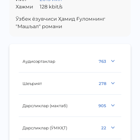
Хажми
128
kbit/s
Ўзбек ёзувчиси Ҳамид Ғуломнинг
"Машъал" романи
Аудиоэртаклар
763
Шеърият
278
Дарсликлар (мактаб)
905
Дарсликлар (ЎМКҲТ)
22