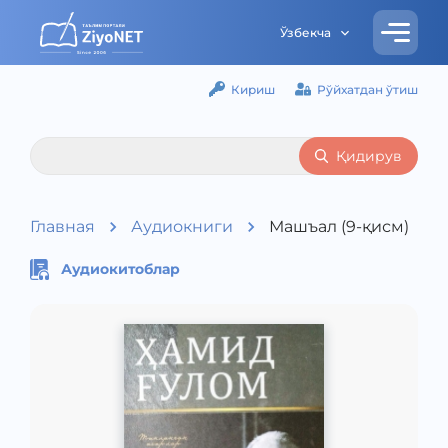
Ўзбекча
Кириш
Рўйхатдан ўтиш
Қидирув
Главная
Аудиокниги
Машъал (9-қисм)
Аудиокитоблар