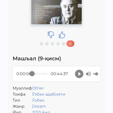
0
Машъал (9-қисм)
0:00:00
00:44:37
Муаллиф
Other
Toифа
Ўзбек адабиёти
Тил
Ўзбек
Жанр
Dream
Йил
2013 йил