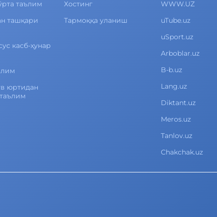
ўрта таълим
Хостинг
WWW.UZ
ан ташқари
Тармоққа уланиш
uTube.uz
uSport.uz
сус касб-ҳунар
Arboblar.uz
B-b.uz
ълим
Lang.uz
ув юртидан
 таълим
Diktant.uz
Meros.uz
Tanlov.uz
Chakchak.uz