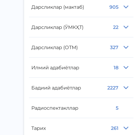
Дарсликлар (мактаб)
905
Дарсликлар (ЎМКҲТ)
22
Дарсликлар (ОТМ)
327
Илмий адабиётлар
18
Бадиий адабиётлар
2227
Радиоспектакллар
5
Тарих
261