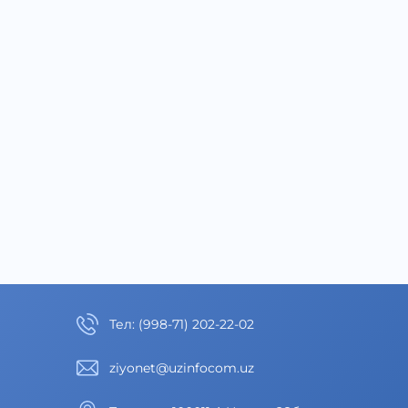
Тел
:
(998-71) 202-22-02
ziyonet@uzinfocom.uz