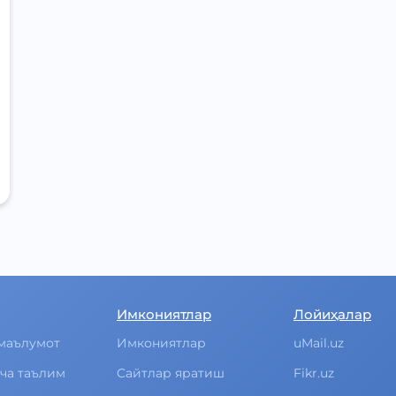
Имкониятлар
Лойиҳалар
маълумот
Имкониятлар
uMail.uz
ча таълим
Cайтлар яратиш
Fikr.uz