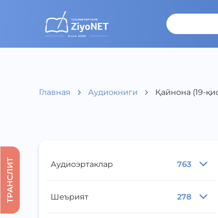
Главная
Аудиокниги
Қайнона (19-қи
ТРАНСЛИТ
Аудиоэртаклар
763
Шеърият
278