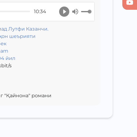
10:34
ад Лутфи Казанчи.
ҳон шеърияти
бек
eam
04 йил
bit/s
г "Қайнона" романи