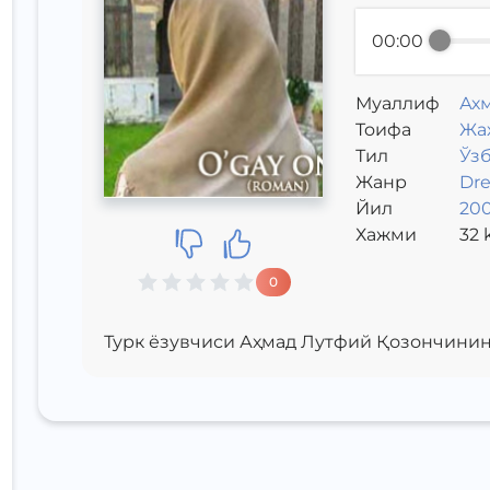
00:00
Муаллиф
Ахм
Toифа
Жа
Тил
Ўз
Жанр
Dr
Йил
20
Хажми
32
k
0
Турк ёзувчиси Аҳмад Лутфий Қозончинин