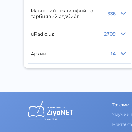
Маънавий - маърифий ва
336
тарбиявий адабиёт
uRadio.uz
2709
Архив
14
Таълим
Умумий 
Мактабга