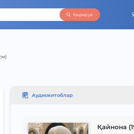
Қидирув
см)
Аудиокитоблар
Қайнона (1