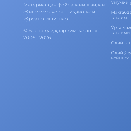
Умумий 
Материалдан фойдаланилгандан
сўнг www.ziyonet.uz ҳаволаси
Мактабд
таълим
кўрсатилиши шарт
Ўрта мах
©
Барча ҳуқуқлар ҳимояланган
таълими
2006 - 2026
Олий та
Олий ўқ
кейинги