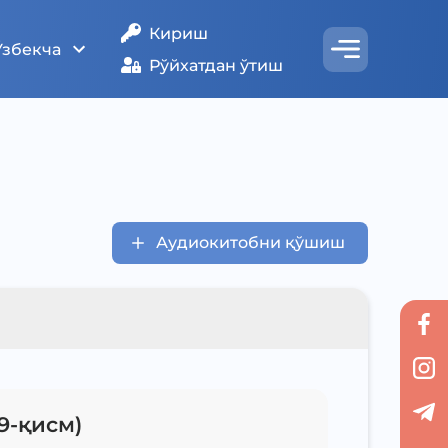
Кириш
Ўзбекча
Рўйхатдан ўтиш
Аудиокитобни қўшиш
9-қисм)