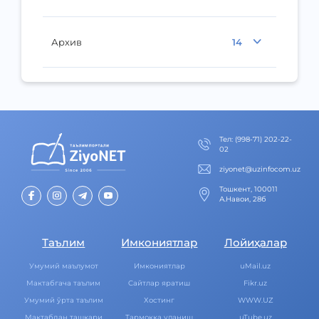
Архив
14
Тел
:
(998-71) 202-22-
02
ziyonet@uzinfocom.uz
Тошкент, 100011
А.Навои, 28б
Таълим
Имкониятлар
Лойиҳалар
Умумий маълумот
Имкониятлар
uMail.uz
Мактабгача таълим
Cайтлар яратиш
Fikr.uz
Умумий ўрта таълим
Хостинг
WWW.UZ
Мактабдан ташқари
Тармоққа уланиш
uTube.uz