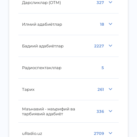
Дарсликлар (ОТМ)
327
Илмий адабиётлар
18
Бадиий адабиётлар
2227
Радиоспектакллар
5
Тарих
261
Маънавий - маърифий ва
336
тарбиявий адабиёт
uRadio.uz
2709