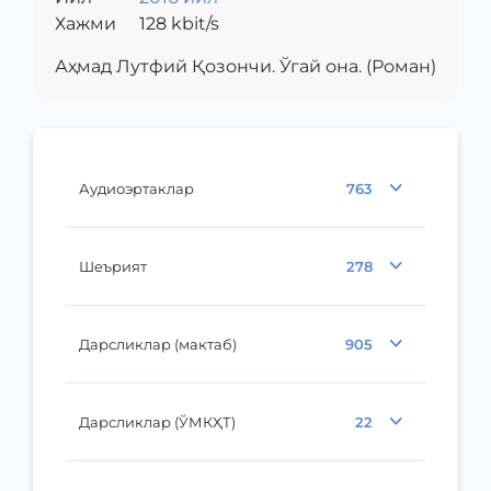
Хажми
128
kbit/s
Аҳмад Лутфий Қозончи. Ўгай она. (Роман)
Аудиоэртаклар
763
Шеърият
278
Дарсликлар (мактаб)
905
Дарсликлар (ЎМКҲТ)
22