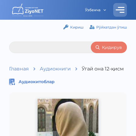
Ўзбекча
Кириш
Рўйхатдан ўтиш
Қидирув
Главная
Аудиокниги
Ўгай она 12-қисм
Аудиокитоблар