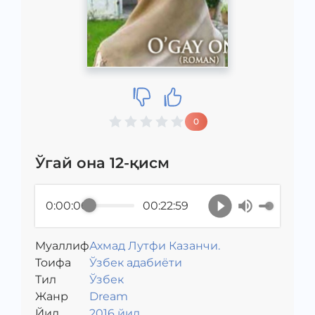
0
Ўгай она 12-қисм
0:00:00
00:22:59
Муаллиф
Ахмад Лутфи Казанчи.
Toифа
Ўзбек адабиёти
Тил
Ўзбек
Жанр
Dream
Йил
2016 йил