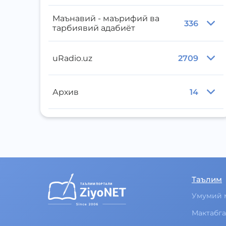
Маънавий - маърифий ва
336
тарбиявий адабиёт
uRadio.uz
2709
Архив
14
Таълим
Умумий 
Мактабга