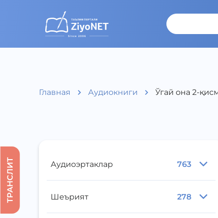
Главная
Аудиокниги
Ўгай она 2-қис
ТРАНСЛИТ
Аудиоэртаклар
763
Шеърият
278