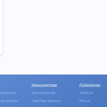
Имкониятлар
Лойиҳалар
маълумот
Имкониятлар
uMail.uz
ча таълим
Cайтлар яратиш
Fikr.uz