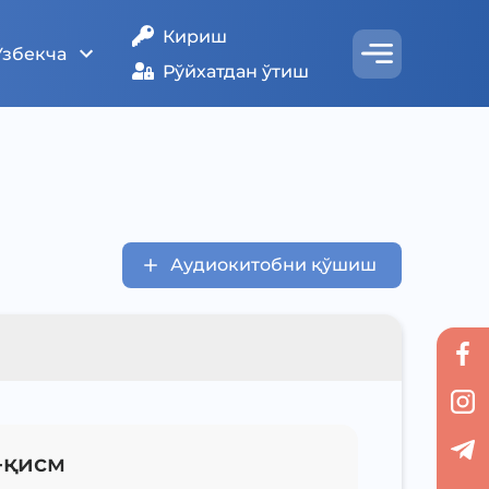
Кириш
Ўзбекча
Рўйхатдан ўтиш
Аудиокитобни қўшиш
-қисм