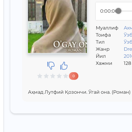
0:00:00
Муаллиф
Ахм
Toифа
Ўзб
Тил
Ўз
Жанр
Dr
Йил
201
Хажми
128
0
Аҳмад Лутфий Қозончи. Ўгай она. (Роман)