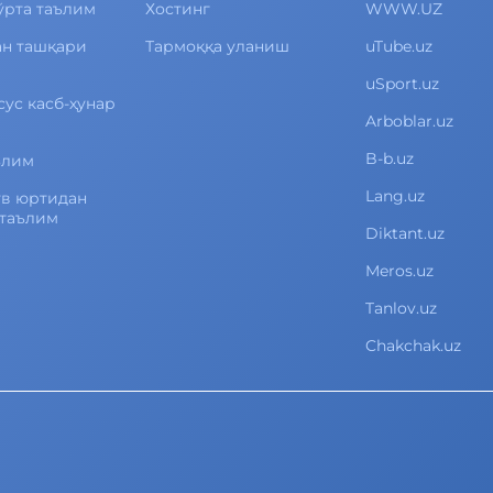
ўрта таълим
Хостинг
WWW.UZ
ан ташқари
Тармоққа уланиш
uTube.uz
uSport.uz
сус касб-ҳунар
Arboblar.uz
B-b.uz
ълим
Lang.uz
ув юртидан
 таълим
Diktant.uz
Meros.uz
Tanlov.uz
Chakchak.uz