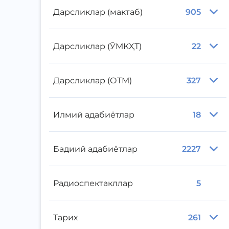
Дарсликлар (мактаб)
905
Дарсликлар (ЎМКҲТ)
22
Дарсликлар (ОТМ)
327
Илмий адабиётлар
18
Бадиий адабиётлар
2227
Радиоспектакллар
5
Тарих
261