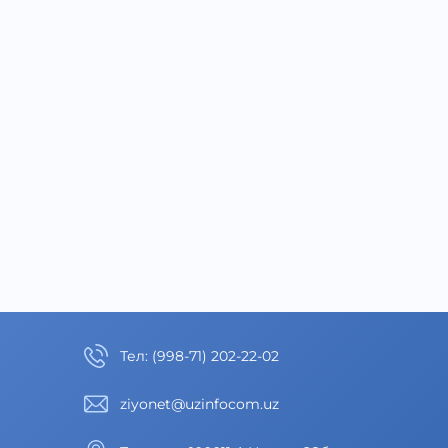
Тел
:
(998-71) 202-22-02
ziyonet@uzinfocom.uz