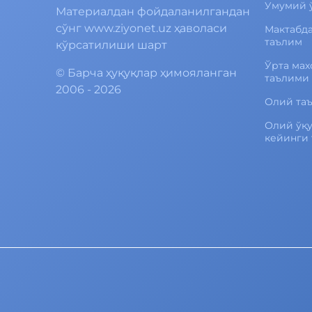
Умумий 
Материалдан фойдаланилгандан
сўнг www.ziyonet.uz ҳаволаси
Мактабд
таълим
кўрсатилиши шарт
Ўрта мах
©
Барча ҳуқуқлар ҳимояланган
таълими
2006 - 2026
Олий та
Олий ўқ
кейинги