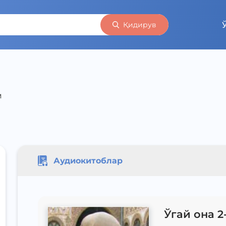
Қидирув
м
Аудиокитоблар
Ўгай она 2