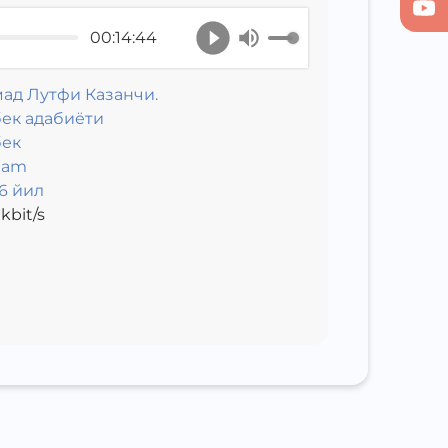
00:14:44
ад Лутфи Казанчи.
ек адабиёти
бек
eam
6 йил
kbit/s