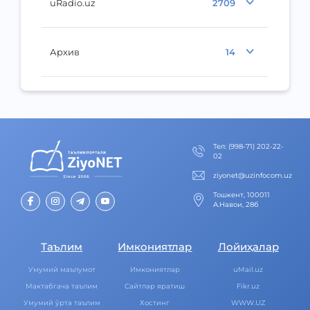
uRadio.uz
2709
Архив
14
Тел
:
(998-71) 202-22-
02
ziyonet@uzinfocom.uz
Тошкент, 100011
А.Навои, 28б
Таълим
Имкониятлар
Лойиҳалар
Умумий маълумот
Имкониятлар
uMail.uz
Мактабгача таълим
Cайтлар яратиш
Fikr.uz
Умумий ўрта таълим
Хостинг
WWW.UZ