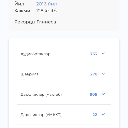
Йил
2016 йил
Хажми
128
kbit/s
Рекорды Гиннеса
Аудиоэртаклар
763
Шеърият
278
Дарсликлар (мактаб)
905
Дарсликлар (ЎМКҲТ)
22