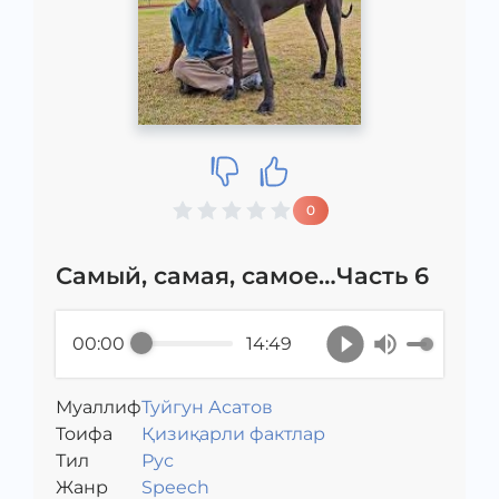
0
Самый, самая, самое…Часть 6
00:00
14:49
Муаллиф
Туйгун Асатов
Toифа
Қизиқарли фактлар
Тил
Рус
Жанр
Speech