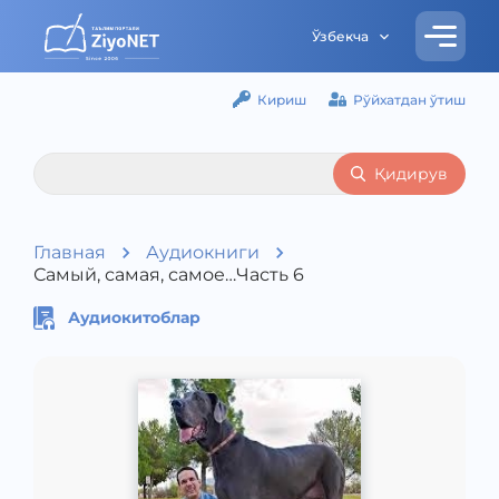
Ўзбекча
Кириш
Рўйхатдан ўтиш
Қидирув
Главная
Аудиокниги
Самый, самая, самое…Часть 6
Аудиокитоблар