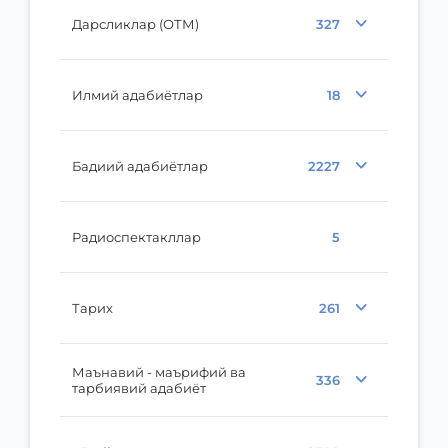
Дарсликлар (ОТМ)
327
Илмий адабиётлар
18
Бадиий адабиётлар
2227
Радиоспектакллар
5
Тарих
261
Маънавий - маърифий ва
336
тарбиявий адабиёт