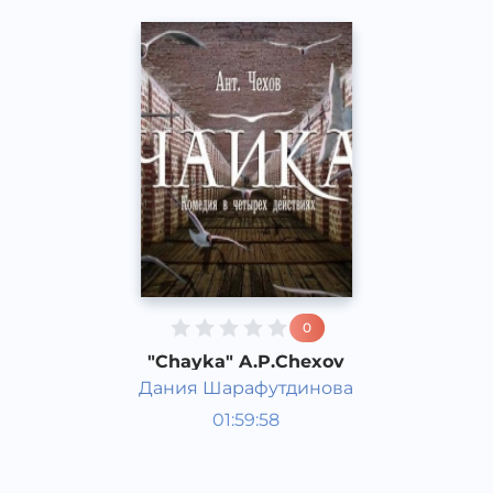
0
"Chayka" A.P.Chexov
Дания Шарафутдинова
Radiospektakllar
01:59:58
Rus
Speech
2015 yil