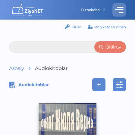
O‘zbekcha
Kirish
Ro‘yxatdan o‘tish
Qidiruv
Asosiy
Audiokitoblar
Audiokitoblar