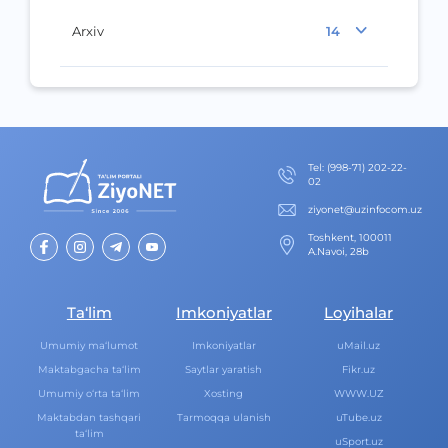
Arxiv
14
Теl
:
(998-71) 202-22-
02
ziyonet@uzinfocom.uz
Toshkent, 100011
A.Navoi, 28b
Ta‘lim
Imkoniyatlar
Loyihalar
Umumiy ma‘lumot
Imkoniyatlar
uMail.uz
Maktabgacha ta‘lim
Saytlar yaratish
Fikr.uz
Umumiy o‘rta ta‘lim
Xosting
WWW.UZ
Maktabdan tashqari
Tarmoqqa ulanish
uTube.uz
ta‘lim
uSport.uz