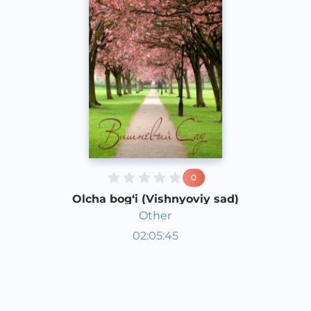
0
Olcha bog‘i (Vishnyoviy sad)
Other
Radiospektakllar
02:05:45
Rus
Other
2015 yil