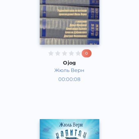
0
Ojog
Жюль Верн
Radiospektakllar
00:00:08
Rus
Acapella
2017 yil