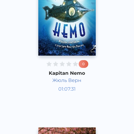
0
Kapitan Nemo
Жюль Верн
Radiospektakllar
01:07:31
Rus
Acapella
2017 yil