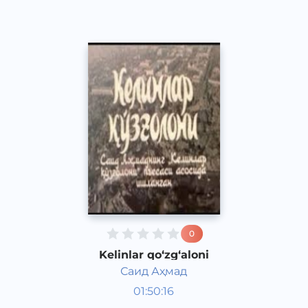
0
Kelinlar qo‘zg‘aloni
Саид Аҳмад
Radiospektakllar
01:50:16
O‘zbek