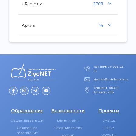
uRadio.uz
2709
Архив
14
Тел
:
(998-71) 202-22-
02
ziyonet@uzinfocom.uz
Ташкент, 100011
А.Навои, 28Б
Образование
Возможности
Проекты
Общая информация
Возможности
uMail.uz
Дошкольное
Создание сайтов
Fikr.uz
образование
Хостинг
WWW.UZ