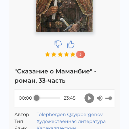
5
"Сказание о Маманбие" -
роман, 33-часть
00:00
23:45
Автор
Tólepbergen Qayıpbergenov
Тип
Художественная литература
Язык
Каракалпакский