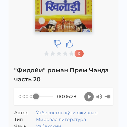
0
"Фидойи" роман Прем Чанда
часть 20
0:00:00
00:06:28
Автор
Ўзбекистон кўзи ожизлар
Тип
жамияти
Мировая литература
Язык
Узбекский