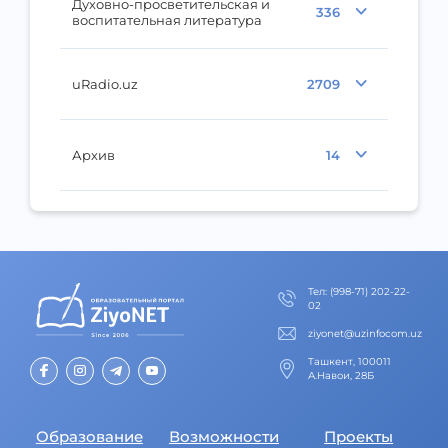
Духовно-просветительская и
336
воспитательная литература
uRadio.uz
2709
Архив
14
Тел
:
(998-71) 202-22-
02
ziyonet@uzinfocom.uz
Ташкент, 100011
А.Навои, 28Б
Образование
Возможности
Проекты