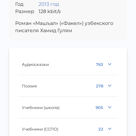
Год
2013 год
Размер
128
kbit/s
Роман «Машъал» («Факел») узбекского
писателя Хамид Гулям
Аудиосказки
763
Поэзия
278
Учебники (школа)
905
Учебники (ССПО)
22