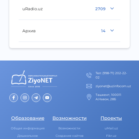
uRadio.uz
2709
Архив
14
Тел
:
(998-71) 202-22-
02
ziyonet@uzinfocom.uz
Ташкент, 100011
А.Навои, 28Б
Образование
Возможности
Проекты
Общая информация
Возможности
uMail.uz
Дошкольное
Создание сайтов
Fikr.uz