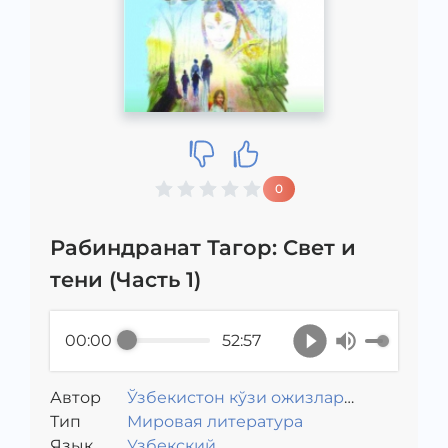
0
Рабиндранат Тагор: Свет и
тени (Часть 1)
00:00
52:57
Автор
Ўзбекистон кўзи ожизлар
Тип
жамияти
Мировая литература
Язык
Узбекский