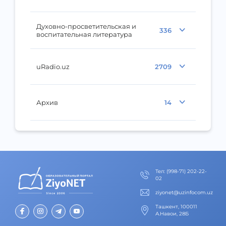
Духовно-просветительская и
336
воспитательная литература
uRadio.uz
2709
Архив
14
Тел
:
(998-71) 202-22-
02
ziyonet@uzinfocom.uz
Ташкент, 100011
А.Навои, 28Б