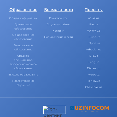
Образование
Возможности
Проекты
Общая информация
Возможности
uMail.uz
Дошкольное
Создание сайтов
Fikr.uz
образование
Хостинг
WWW.UZ
Общее среднее
Подключение к сети
uTube.uz
образование
uSport.uz
Внешкольное
образование
Arboblar.uz
Среднее
B-b.uz
специальное,
Lang.uz
профессиональное
образование
Diktant.uz
Высшее образование
Meros.uz
Послевузовское
Tanlov.uz
обучение
Chakchak.uz