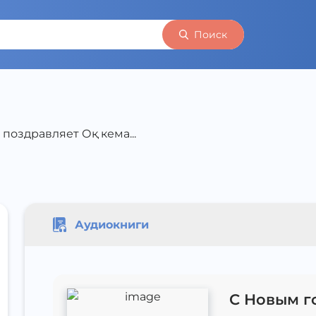
Поиск
поздравляет Оқ кема...
Аудиокниги
С Новым г