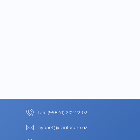
Тел
:
(998-71) 202-22-02
ziyonet@uzinfocom.uz