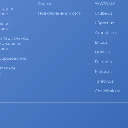
Хостинг
WWW.UZ
реднее
Подключение к сети
uTube.uz
ание
uSport.uz
ьное
ание
Arboblar.uz
специальное,
B-b.uz
иональное
ание
Lang.uz
образование
Diktant.uz
зовское
Meros.uz
е
Tanlov.uz
Chakchak.uz