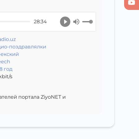
28:34
dio.uz
дио-поздравлялки
бекский
eech
8 год
bit/s
телей портала ZiyoNET и