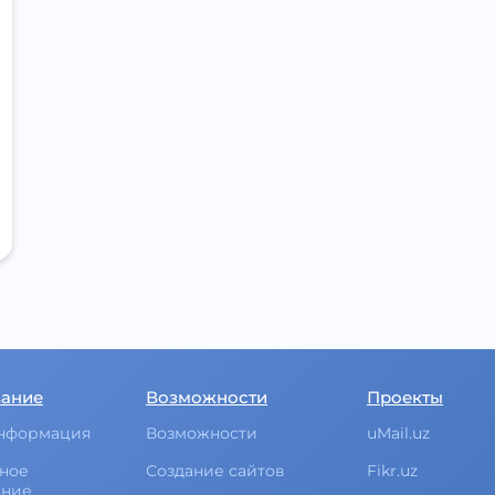
вание
Возможности
Проекты
нформация
Возможности
uMail.uz
ное
Создание сайтов
Fikr.uz
ание