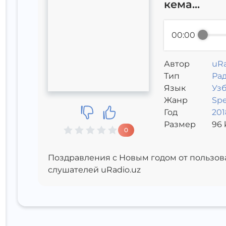
кема...
00:00
Автор
uRa
Тип
Ра
Язык
Уз
Жанр
Sp
Год
201
Размер
96
k
0
Поздравления с Новым годом от пользова
слушателей uRadio.uz