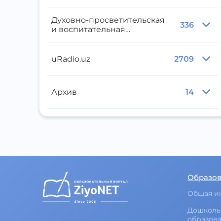
Духовно-просветительская
336
и воспитательная
литература
uRadio.uz
2709
Архив
14
Образо
Общая и
Дошколь
образов