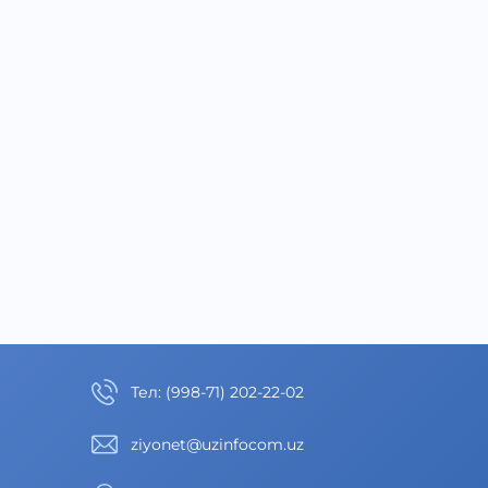
Тел
:
(998-71) 202-22-02
ziyonet@uzinfocom.uz