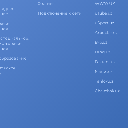
Хостинг
WWW.UZ
реднее
Подключение к сети
uTube.uz
ание
uSport.uz
ьное
ание
Arboblar.uz
специальное,
B-b.uz
иональное
ание
Lang.uz
образование
Diktant.uz
зовское
Meros.uz
е
Tanlov.uz
Chakchak.uz