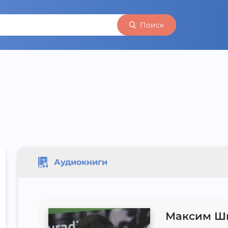
Поиск
Аудиокниги
Максим Ш