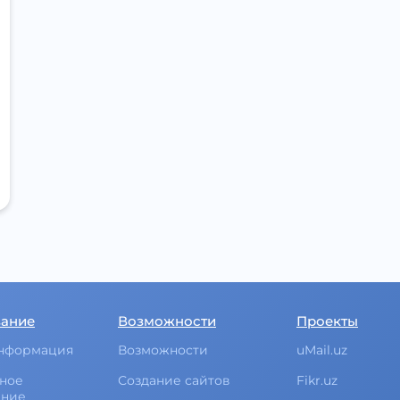
вание
Возможности
Проекты
нформация
Возможности
uMail.uz
ное
Создание сайтов
Fikr.uz
ание