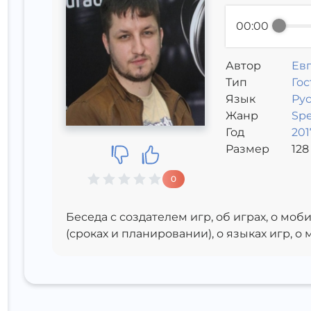
00:00
Автор
Ев
Тип
Гос
Язык
Ру
Жанр
Sp
Год
201
Размер
128
0
Беседа с создателем игр, об играх, о мо
(сроках и планировании), о языках игр, о