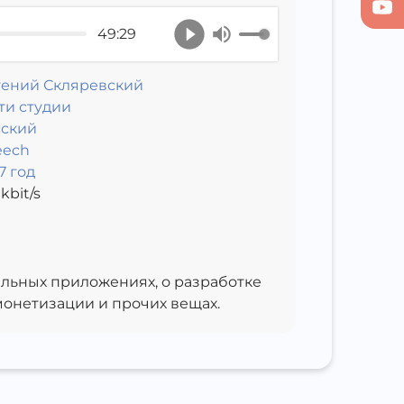
49:29
гений Скляревский
ти студии
сский
eech
7 год
kbit/s
бильных приложениях, о разработке
 монетизации и прочих вещах.