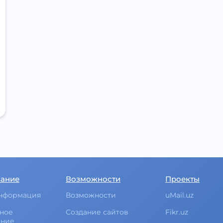
вание
Возможности
Проекты
нформация
Возможности
uMail.uz
ное
Создание сайтов
Fikr.uz
ание