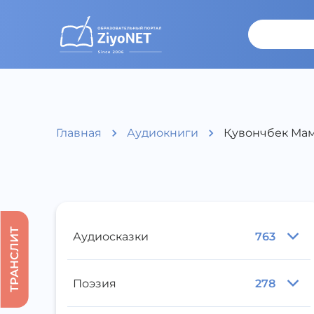
Главная
Аудиокниги
Қувончбек Мам
ТРАНСЛИТ
Аудиосказки
763
Поэзия
278