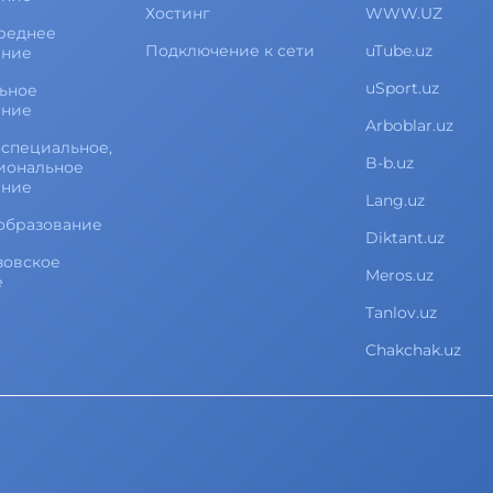
Хостинг
WWW.UZ
реднее
Подключение к сети
uTube.uz
ание
uSport.uz
ьное
ание
Arboblar.uz
специальное,
B-b.uz
иональное
ание
Lang.uz
образование
Diktant.uz
зовское
Meros.uz
е
Tanlov.uz
Chakchak.uz