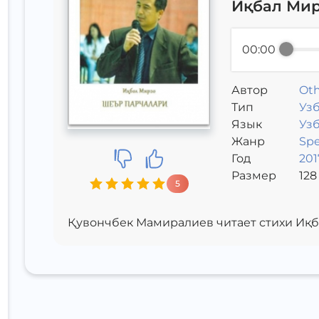
Иқбал Мирз
00:00
Автор
Oth
Тип
Узб
Язык
Уз
Жанр
Sp
Год
201
Размер
128
5
Қувончбек Мамиралиев читает стихи Иқба