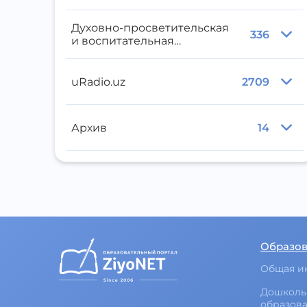
Духовно-просветительская
336
и воспитательная
литература
uRadio.uz
2709
Архив
14
Образо
Общая и
Дошколь
образов