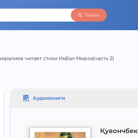
Поиск
иралиев читает стихи Иқбал Мирза(часть 2)
Аудиокниги
Қувончбек