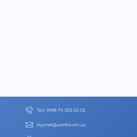
Тел
:
(998-71) 202-22-02
ziyonet@uzinfocom.uz