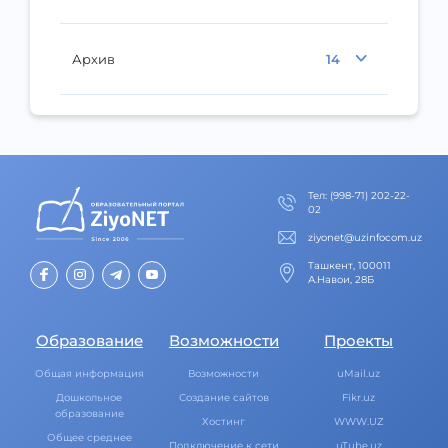
Архив
14
Тел
:
(998-71) 202-22-
02
ziyonet@uzinfocom.uz
Ташкент, 100011
А.Навои, 28Б
Образование
Возможности
Проекты
Общая информация
Возможности
uMail.uz
Дошкольное
Создание сайтов
Fikr.uz
образование
Хостинг
WWW.UZ
Общее среднее
Подключение к сети
uTube.uz