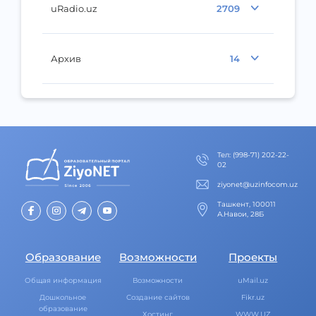
uRadio.uz
2709
Архив
14
Тел
:
(998-71) 202-22-
02
ziyonet@uzinfocom.uz
Ташкент, 100011
А.Навои, 28Б
Образование
Возможности
Проекты
Общая информация
Возможности
uMail.uz
Дошкольное
Создание сайтов
Fikr.uz
образование
Хостинг
WWW.UZ