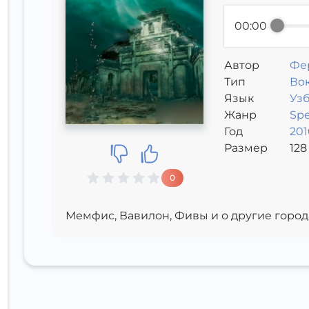
00:00
Автор
Фе
Тип
Вок
Язык
Уз
Жанр
Sp
Год
201
Размер
128
0
Мемфис, Вавилон, Фивы и о другие город