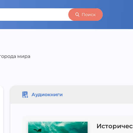
Поиск
города мира
Аудиокниги
Историчес