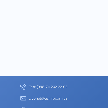
Тел
:
(998-71) 202-22-02
ziyonet@uzinfocom.uz