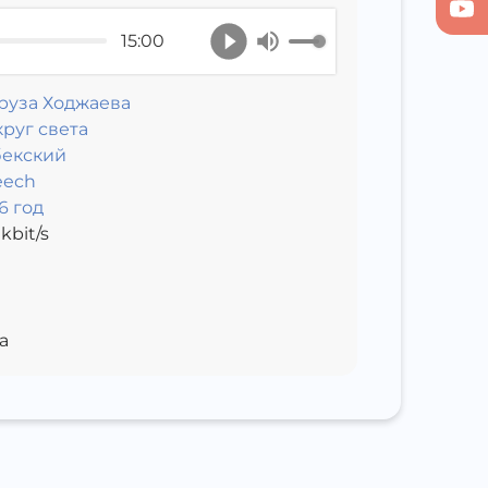
15:00
руза Ходжаева
руг света
бекский
eech
6 год
kbit/s
а