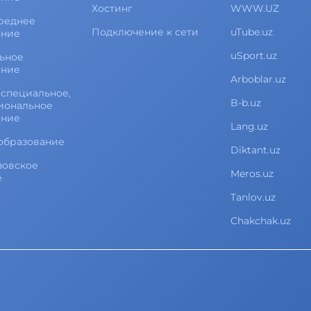
Хостинг
WWW.UZ
реднее
Подключение к сети
uTube.uz
ание
uSport.uz
ьное
ание
Arboblar.uz
специальное,
B-b.uz
иональное
ание
Lang.uz
образование
Diktant.uz
зовское
Meros.uz
е
Tanlov.uz
Chakchak.uz