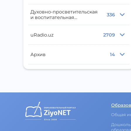
Духовно-просветительская
336
и воспитательная
литература
uRadio.uz
2709
Архив
14
Образо
Общая и
Дошколь
образов