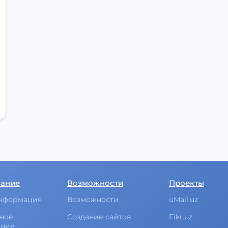
вание
Возможности
Проекты
нформация
Возможности
uMail.uz
ное
Создание сайтов
Fikr.uz
ание