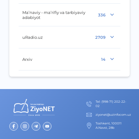
Ma’naviy - ma’rifiy va tarbiyaviy
336
adabiyot
uRadio.uz
2709
Arxiv
14
Теl
:
(998-71) 202-22-
02
ziyonet@uzinfocom.uz
Toshkent, 100011
A.Navoi, 28b