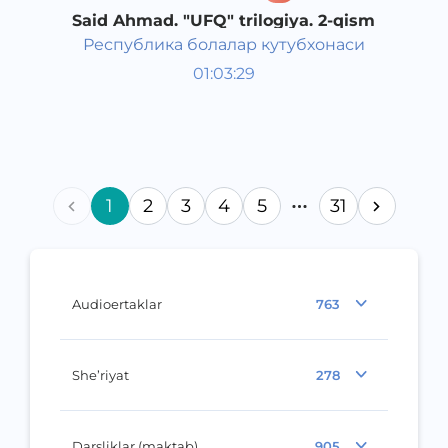
Said Ahmad. "UFQ" trilogiya. 2-qism
Республика болалар кутубхонаси
O‘zbek adabiyoti
01:03:29
O‘zbek
Classical
2018 yil
1
2
3
4
5
31
Audioertaklar
763
She’riyat
278
Darsliklar (maktab)
905