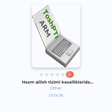
0
Hazm qilish tizimi kasalliklarida
davolovchi jismoniy tarbiyani qo‘llash.
Other
01:14:18
O‘zbek
Other
2018 yil