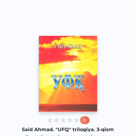
O‘zbek
Classical
2018 yil
0
Said Ahmad. "UFQ" trilogiya. 3-qism