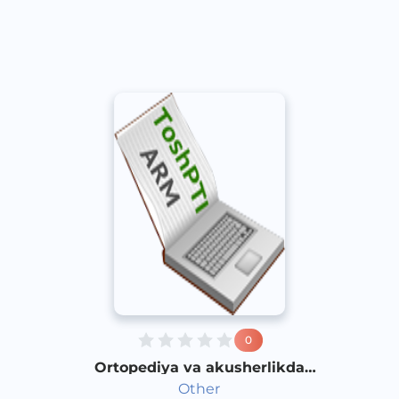
Other
2018 yil
0
Ortopediya va akusherlikda
davolovchi jismoniy tarbiya
Other