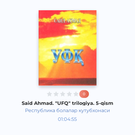
0
Said Ahmad. "UFQ" trilogiya. 5-qism
Республика болалар кутубхонаси
O‘zbek adabiyoti
01:04:55
O‘zbek
Classical