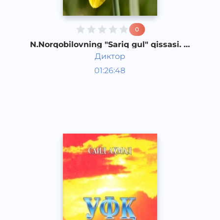
0
N.Norqobilovning "Sariq gul" qissasi. 1-
qism
Диктор
O‘zbek adabiyoti
01:26:48
O‘zbek
Other
2018 yil