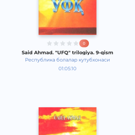
0
Said Ahmad. "UFQ" trilogiya. 9-qism
Республика болалар кутубхонаси
O‘zbek adabiyoti
01:05:10
O‘zbek
Classical
2018 yil