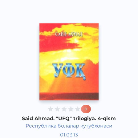
2018 yil
0
Said Ahmad. "UFQ" trilogiya. 4-qism
Республика болалар кутубхонаси
O‘zbek adabiyoti
01:03:13