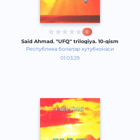
0
Said Ahmad. "UFQ" trilogiya. 10-qism
Республика болалар кутубхонаси
O‘zbek adabiyoti
01:03:29
O‘zbek
Classical
2018 yil