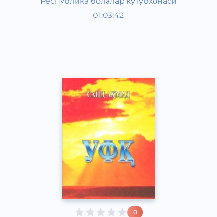
Республика болалар кутубхонаси
O‘zbek adabiyoti
01:03:42
O‘zbek
Classical
2018 yil
0