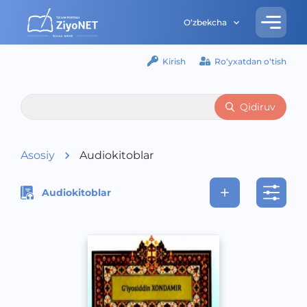
O‘zbekcha
Kirish
Ro‘yxatdan o‘tish
Qidiruv
Asosiy
Audiokitoblar
Audiokitoblar