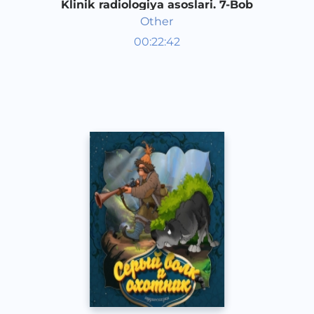
Klinik radiologiya asoslari. 7-Bob
Other
00:22:42
O‘zbek
Other
2018 yil