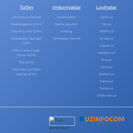
Ta‘lim
Imkoniyatlar
Loyihalar
Umumiy ma‘lumot
Imkoniyatlar
uMail.uz
Maktabgacha ta‘lim
Saytlar yaratish
Fikr.uz
Umumiy o‘rta ta‘lim
Xosting
WWW.UZ
Maktabdan tashqari
Tarmoqqa ulanish
uTube.uz
ta‘lim
uSport.uz
O‘rta maxsus kasb-
Arboblar.uz
hunar ta‘limi
B-b.uz
Oliy ta‘lim
Lang.uz
Oliy o‘quv yurtidan
keyingi ta‘lim
Diktant.uz
Meros.uz
Tanlov.uz
Chakchak.uz