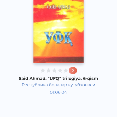
0
Said Ahmad. "UFQ" trilogiya. 6-qism
Республика болалар кутубхонаси
O‘zbek adabiyoti
01:06:04
O‘zbek
Classical
2018 yil