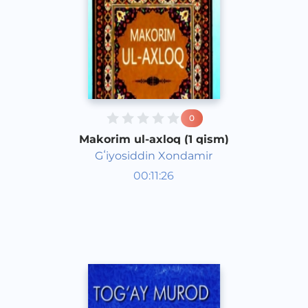
0
Makorim ul-axloq (1 qism)
Gʻiyosiddin Xondamir
O‘zbek adabiyoti
00:11:26
O‘zbek
Dream
2018 yil