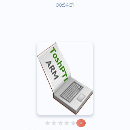
00:54:31
O‘zbek
Other
2018 yil
0