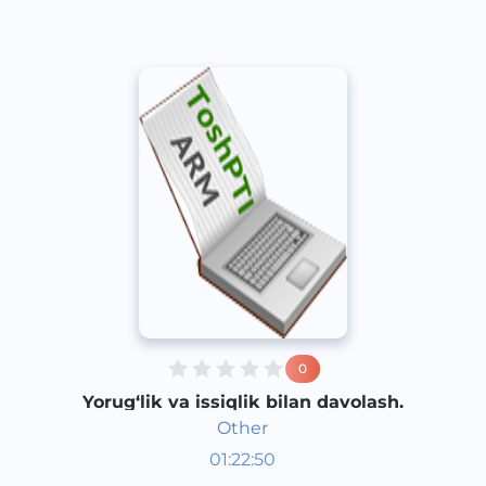
0
Yorug‘lik va issiqlik bilan davolash.
Other
01:22:50
O‘zbek