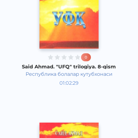
0
Said Ahmad. "UFQ" trilogiya. 8-qism
Республика болалар кутубхонаси
O‘zbek adabiyoti
01:02:29
O‘zbek
Classical
2018 yil