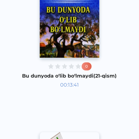
0
Bu dunyoda o‘lib bo‘lmaydi(21-qism)
00:13:41
O‘zbek
Other
2018 yil