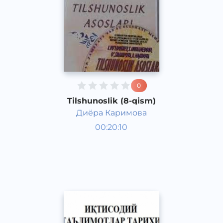
0
Tilshunoslik (8-qism)
Диёра Каримова
O‘zbek tili
00:20:10
O‘zbek
Other
2021 yil