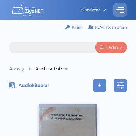
O‘zbekcha
Kirish
Ro‘yxatdan o‘tish
Qidiruv
Asosiy
Audiokitoblar
Audiokitoblar