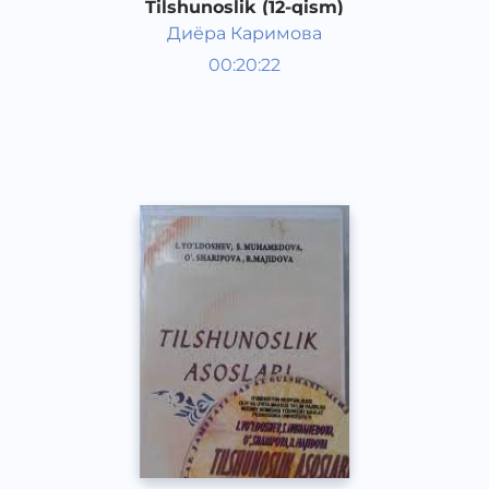
Tilshunoslik (12-qism)
Диёра Каримова
O‘zbek tili
00:20:22
O‘zbek
Other
2021 yil