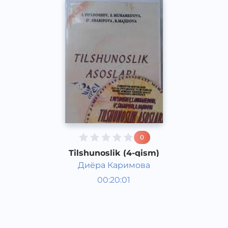
0
Tilshunoslik (4-qism)
Диёра Каримова
O‘zbek tili
00:20:01
O‘zbek
Other
2021 yil