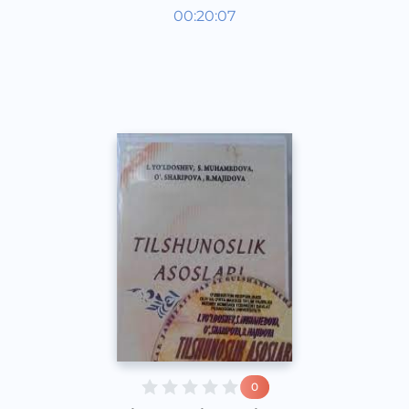
O‘zbek tili
00:20:07
O‘zbek
Other
2021 yil
0