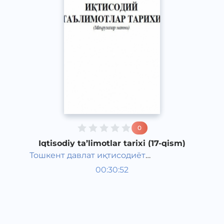
0
Iqtisodiy ta’limotlar tarixi (17-qism)
Тошкент давлат иқтисодиёт
O‘zbek tili
университети
00:30:52
O‘zbek
Other
2021 yil