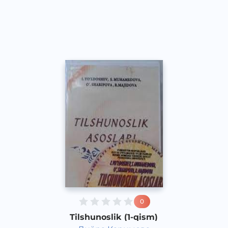
O‘zbek
Other
2021 yil
0
Tilshunoslik (1-qism)