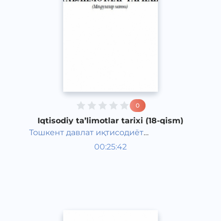
0
Iqtisodiy ta’limotlar tarixi (18-qism)
Тошкент давлат иқтисодиёт
O‘zbek tili
университети
00:25:42
O‘zbek
Other
2021 yil