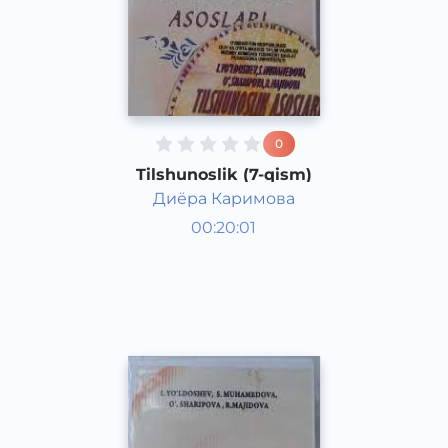
0
Tilshunoslik (7-qism)
Диёра Каримова
O‘zbek tili
00:20:01
O‘zbek
Other
2021 yil