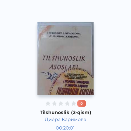
2021 yil
0
Tilshunoslik (2-qism)
Диёра Каримова
O‘zbek tili
00:20:01