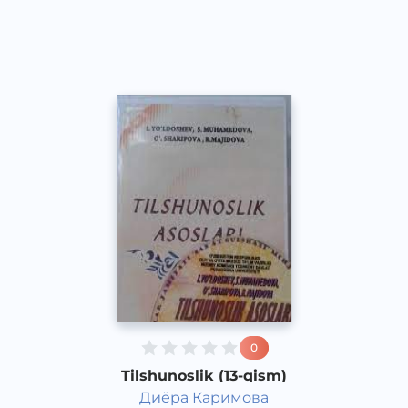
Other
2021 yil
0
Tilshunoslik (13-qism)
Диёра Каримова