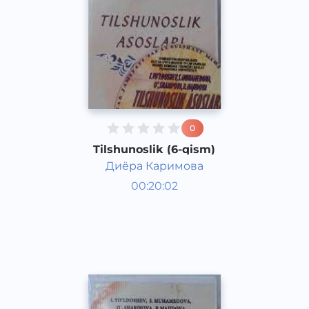
0
Tilshunoslik (6-qism)
Диёра Каримова
O‘zbek tili
00:20:02
O‘zbek
Other
2021 yil