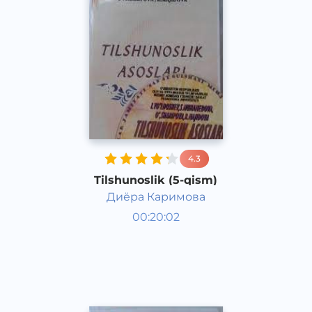
4.3
Tilshunoslik (5-qism)
Диёра Каримова
O‘zbek tili
00:20:02
O‘zbek
Other
2021 yil