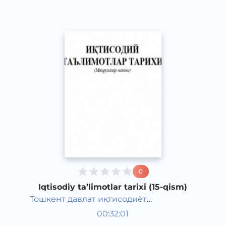
0
Iqtisodiy ta’limotlar tarixi (15-qism)
Тошкент давлат иқтисодиёт
O‘zbek tili
университети
00:32:01
O‘zbek