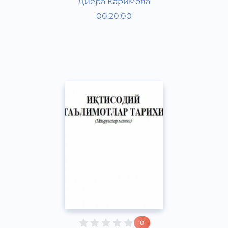
Диёра Каримова
O‘zbek tili
00:20:00
O‘zbek
Other
2021 yil
0