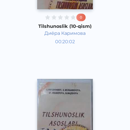
0
Tilshunoslik (10-qism)
Диёра Каримова
O‘zbek tili
00:20:02
O‘zbek
Other
2021 yil