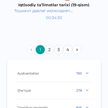
Iqtisodiy ta’limotlar tarixi (19-qism)
Тошкент давлат иқтисодиёт
O‘zbek tili
университети
00:34:30
O‘zbek
Other
2021 yil
1
2
3
4
Audioertaklar
763
She’riyat
278
Darsliklar (maktab)
905