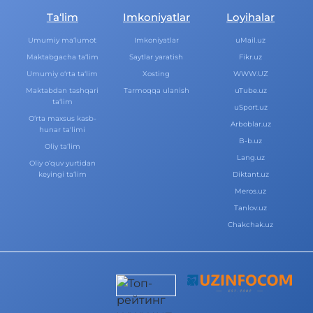
Ta‘lim
Imkoniyatlar
Loyihalar
Umumiy ma‘lumot
Imkoniyatlar
uMail.uz
Maktabgacha ta‘lim
Saytlar yaratish
Fikr.uz
Umumiy o‘rta ta‘lim
Xosting
WWW.UZ
Maktabdan tashqari
Tarmoqqa ulanish
uTube.uz
ta‘lim
uSport.uz
O‘rta maxsus kasb-
Arboblar.uz
hunar ta‘limi
B-b.uz
Oliy ta‘lim
Lang.uz
Oliy o‘quv yurtidan
keyingi ta‘lim
Diktant.uz
Meros.uz
Tanlov.uz
Chakchak.uz