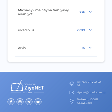
Ma’naviy - ma’rifiy va tarbiyaviy
336
adabiyot
uRadio.uz
2709
Arxiv
14
Теl
:
(998-71) 202-22-
02
ziyonet@uzinfocom.uz
Toshkent, 100011
A.Navoi, 28b