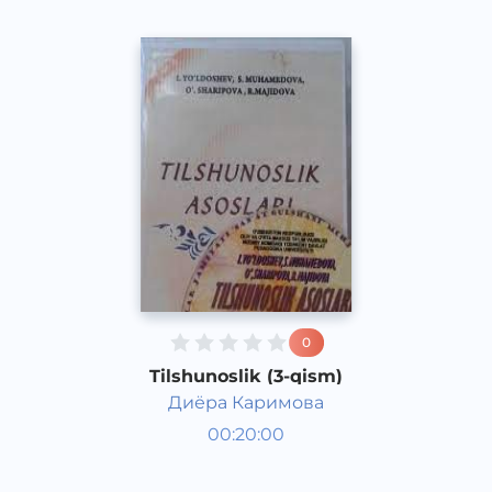
0
Tilshunoslik (3-qism)
Диёра Каримова
O‘zbek tili
00:20:00
O‘zbek
Other