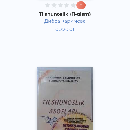
0
Tilshunoslik (11-qism)
Диёра Каримова
O‘zbek tili
00:20:01
O‘zbek
Other
2021 yil