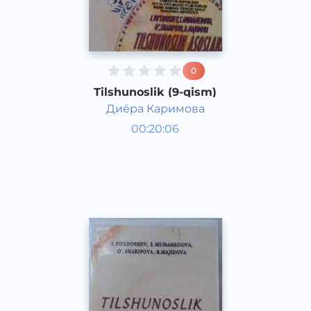
0
Tilshunoslik (9-qism)
Диёра Каримова
O‘zbek tili
00:20:06
O‘zbek
Other
2021 yil