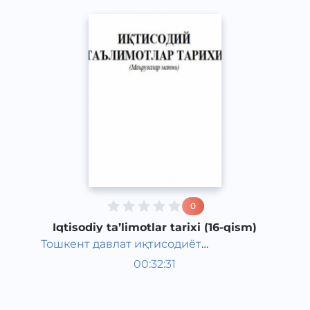
0
Iqtisodiy ta’limotlar tarixi (16-qism)
Тошкент давлат иқтисодиёт
O‘zbek tili
университети
00:32:31
O‘zbek
Other
2021 yil