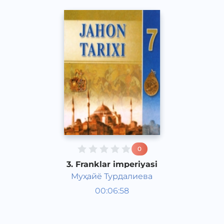
0
3. Franklar imperiyasi
Муҳайё Турдалиева
Jahon tarixi 7 sinf
00:06:58
O‘zbek
Other
2017 yil