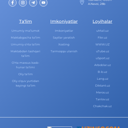
A.Navoi, 28b
Ta‘lim
Imkoniyatlar
Loyihalar
Umumiy ma‘lumot
Imkoniyatlar
uMail.uz
Maktabgacha ta‘lim
Saytlar yaratish
Fikr.uz
Umumiy o‘rta ta‘lim
Xosting
WWW.UZ
Maktabdan tashqari
Tarmoqqa ulanish
uTube.uz
ta‘lim
uSport.uz
O‘rta maxsus kasb-
Arboblar.uz
hunar ta‘limi
B-b.uz
Oliy ta‘lim
Lang.uz
Oliy o‘quv yurtidan
keyingi ta‘lim
Diktant.uz
Meros.uz
Tanlov.uz
Chakchak.uz