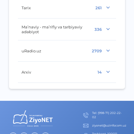
Tarix
261
Ma’naviy - ma’rifiy va tarbiyaviy
336
adabiyot
uRadio.uz
2709
Arxiv
14
Теl
:
(998-71) 202-22-
02
ziyonet@uzinfocom.uz
Toshkent, 100011