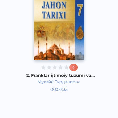
0
2. Franklar ijtimoiy tuzumi va
davlatining tashkil topishi
Муҳайё Турдалиева
Jahon tarixi 7 sinf
00:07:33
O‘zbek
Other
2017 yil