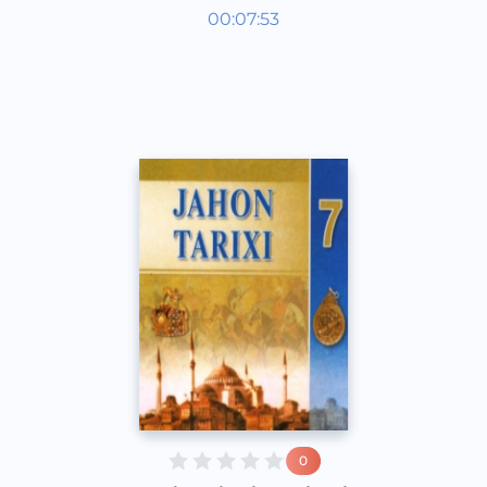
Jahon tarixi 7 sinf
00:07:53
O‘zbek
Other
2017 yil
0