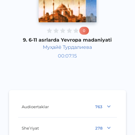
0
9. 6-11 asrlarda Yevropa madaniyati
Муҳайё Турдалиева
Jahon tarixi 7 sinf
00:07:15
O‘zbek
Other
2017 yil
Audioertaklar
763
She’riyat
278