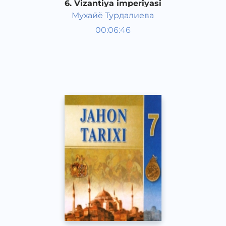
6. Vizantiya imperiyasi
Муҳайё Турдалиева
Jahon tarixi 7 sinf
00:06:46
O‘zbek
Other
2017 yil