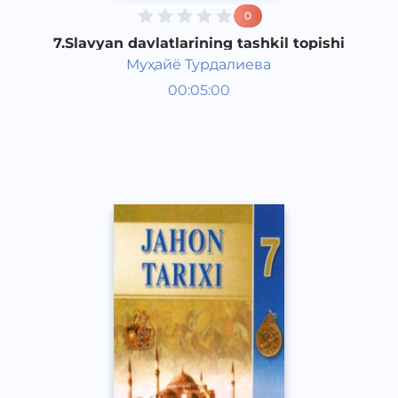
0
7.Slavyan davlatlarining tashkil topishi
Муҳайё Турдалиева
Jahon tarixi 7 sinf
00:05:00
O‘zbek
Other
2017 yil