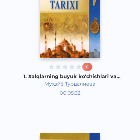
0
1. Xalqlarning buyuk ko‘chishlari va
uning natijalari
Муҳайё Турдалиева
Jahon tarixi 7 sinf
00:05:32
O‘zbek
Other
2017 yil