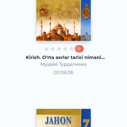
0
Kirish. O‘rta asrlar tarixi nimani
o‘rgatadi
Муҳайё Турдалиева
Jahon tarixi 7 sinf
00:06:06
O‘zbek
Other
2017 yil