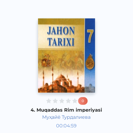
0
4. Muqaddas Rim imperiyasi
Муҳайё Турдалиева
Jahon tarixi 7 sinf
00:04:59
O‘zbek