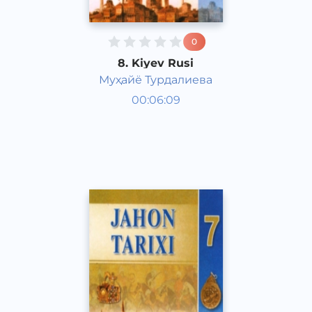
0
8. Kiyev Rusi
Муҳайё Турдалиева
Jahon tarixi 7 sinf
00:06:09
O‘zbek
Other
2017 yil