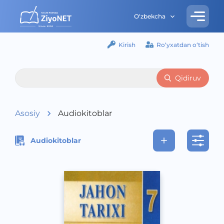
O‘zbekcha
Kirish
Ro‘yxatdan o‘tish
Qidiruv
Asosiy
Audiokitoblar
Audiokitoblar