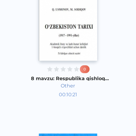
0
8 mavzu: Respublika qishloq
xo‘jaligini jamoatlashtirish va uning
Other
oqibatlari. 3 qism
O‘zbekiston tarixi 1 kurs
00:10:21
O‘zbek
Other
2017 yil