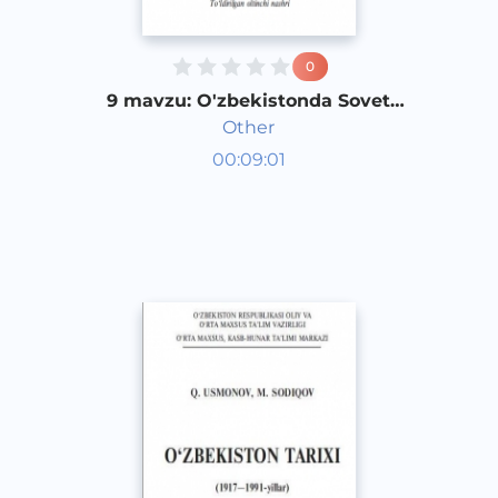
0
9 mavzu: O'zbekistonda Sovet
Hokimiyati yuritgan madaniyat-
Other
ma'rifiy siyosat: 4-qism
O‘zbekiston tarixi 1 kurs
00:09:01
O‘zbek
Other
2017 yil