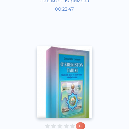
Лаълихон Каримова
O‘zbekiston tarixi 1 kurs
00:22:47
O‘zbek
Other
2017 yil
0