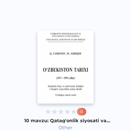
Other
2017 yil
0
10 mavzu: Qatag'onlik siyosati va
uning oqibatlari 2-qism
Other