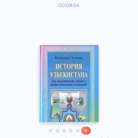
O‘zbekiston tarixi 1 kurs
00:08:54
O‘zbek
Other
2017 yil
0