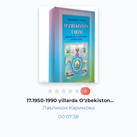
0
17.1950-1990 yillarda O‘zbekiston
qishloq xo‘jaligi. Paxta yakkahokimligi
Лаълихон Каримова
fojiasi
O‘zbekiston tarixi 1 kurs
00:07:38
O‘zbek
Other
2017 yil