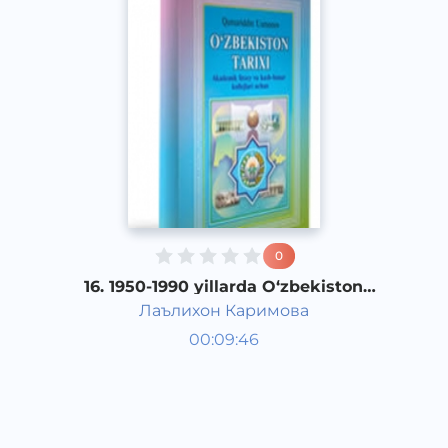
0
16. 1950-1990 yillarda O‘zbekiston
sanoatining bir tomonlama
Лаълихон Каримова
rivojlantirilishi
O‘zbekiston tarixi 1 kurs
00:09:46
O‘zbek
Other
2017 yil