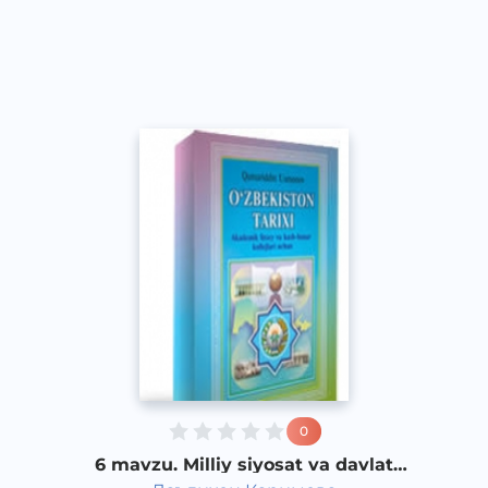
O‘zbek
Other
2017 yil
0
6 mavzu. Milliy siyosat va davlat
qurilishi masalalari