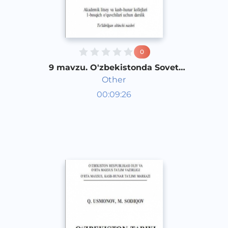
0
9 mavzu. O'zbekistonda Sovet
Hokimiyati yuritgan madaniyat-
Other
ma'rifiy siyosat. 3-qism
O‘zbekiston tarixi 1 kurs
00:09:26
O‘zbek
Other
2017 yil