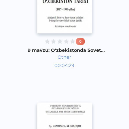
0
9 mavzu: O'zbekistonda Sovet
Hokimiyati yuritgan madaniyat-
Other
ma'rifiy siyosat. 2-qism
O‘zbekiston tarixi 1 kurs
00:04:29
O‘zbek
Other
2017 yil