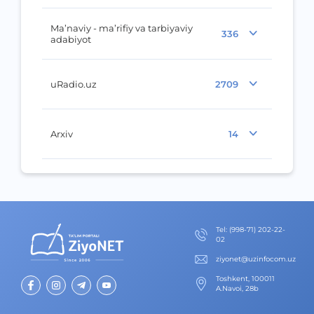
Ma’naviy - ma’rifiy va tarbiyaviy
336
adabiyot
uRadio.uz
2709
Arxiv
14
Теl
:
(998-71) 202-22-
02
ziyonet@uzinfocom.uz
Toshkent, 100011
A.Navoi, 28b