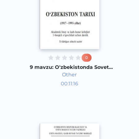
0
9 mavzu: O'zbekistonda Sovet
Hokimiyati yuritgan madaniyat-
Other
ma'rifiy siyosati. 1 qism
O‘zbekiston tarixi 1 kurs
00:11:16
O‘zbek
Other
2017 yil