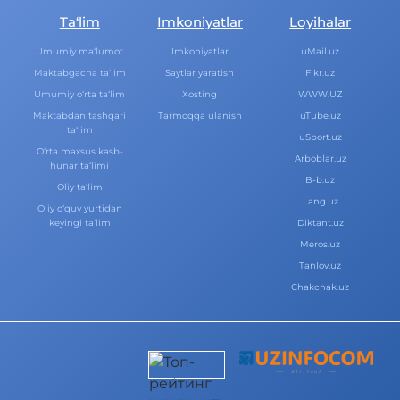
Ta‘lim
Imkoniyatlar
Loyihalar
Umumiy ma‘lumot
Imkoniyatlar
uMail.uz
Maktabgacha ta‘lim
Saytlar yaratish
Fikr.uz
Umumiy o‘rta ta‘lim
Xosting
WWW.UZ
Maktabdan tashqari
Tarmoqqa ulanish
uTube.uz
ta‘lim
uSport.uz
O‘rta maxsus kasb-
Arboblar.uz
hunar ta‘limi
B-b.uz
Oliy ta‘lim
Lang.uz
Oliy o‘quv yurtidan
keyingi ta‘lim
Diktant.uz
Meros.uz
Tanlov.uz
Chakchak.uz