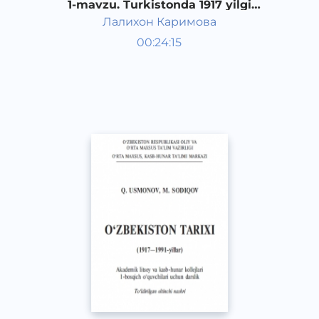
1-mavzu. Turkistonda 1917 yilgi
ijtimoiy-siyosiy o‘zgarishlar. 1-saboq
Лалихон Каримова
O‘zbekiston tarixi 1 kurs
00:24:15
O‘zbek
Other
2017 yil