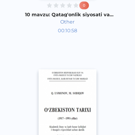
0
10 mavzu: Qatag'onlik siyosati va
uning oqibatlari 1 qism
Other
O‘zbekiston tarixi 1 kurs
00:10:58
O‘zbek
Other
2017 yil