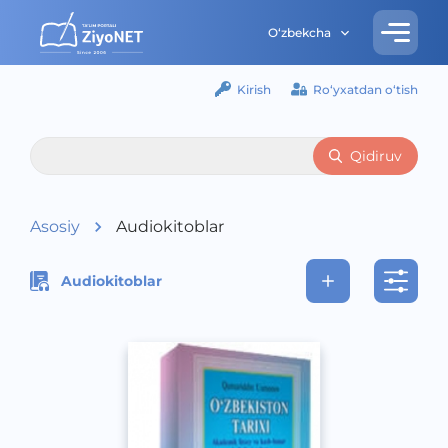
O‘zbekcha
Kirish
Ro‘yxatdan o‘tish
Qidiruv
Asosiy
Audiokitoblar
Audiokitoblar