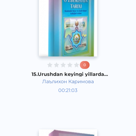
0
15.Urushdan keyingi yillarda
O‘zbekiston xalq xo‘jaligining ahvoli
Лаълихон Каримова
O‘zbekiston tarixi 1 kurs
00:21:03
O‘zbek
Other
2017 yil