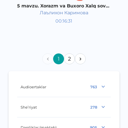
5 mavzu. Xorazm va Buxoro Xalq sovet
respublikalarining tuzilishi
Лаълихон Каримова
O‘zbekiston tarixi 1 kurs
00:16:31
O‘zbek
Other
2017 yil
1
2
Audioertaklar
763
She’riyat
278
Darsliklar (maktab)
905