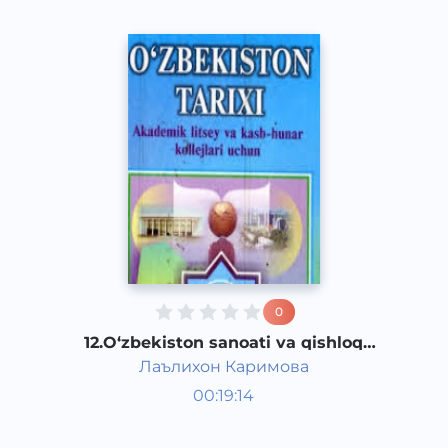
0
12.O‘zbekiston sanoati va qishloq
xo‘jaligi front xizmatida
Лаълихон Каримова
O‘zbekiston tarixi 1 kurs
00:19:14
O‘zbek
Other