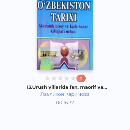
0
13.Urush yillarida fan, maorif va
madaniyat.O‘zbekistonning qardosh
Лаълихон Каримова
xalqlarga yordami
O‘zbekiston tarixi 1 kurs
00:16:32
O‘zbek
Other
2017 yil