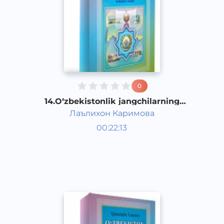
0
14.O‘zbekistonlik jangchilarning
fashizmni tor-mor etishdagi jasoratlari
Лаълихон Каримова
O‘zbekiston tarixi 1 kurs
00:22:13
O‘zbek
Other
2017 yil