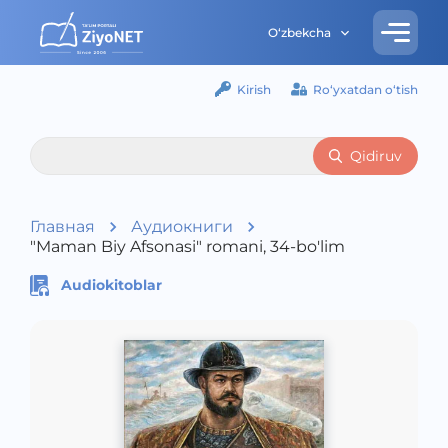
O‘zbekcha
Kirish
Ro‘yxatdan o‘tish
Qidiruv
Главная
Аудиокниги
"Maman Biy Afsonasi" romani, 34-bo'lim
Audiokitoblar