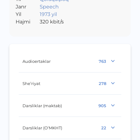
Janr
Speech
Yil
1973 yil
Hajmi
320
kbit/s
Audioertaklar
763
She’riyat
278
Darsliklar (maktab)
905
Darsliklar (O‘MKHT)
22