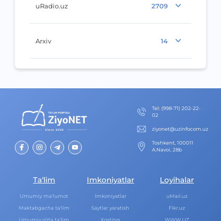
uRadio.uz
2709
Arxiv
14
Теl
:
(998-71) 202-22-
02
ziyonet@uzinfocom.uz
Toshkent, 100011
A.Navoi, 28b
Ta‘lim
Imkoniyatlar
Loyihalar
Umumiy ma‘lumot
Imkoniyatlar
uMail.uz
Maktabgacha ta‘lim
Saytlar yaratish
Fikr.uz
Umumiy o‘rta ta‘lim
Xosting
WWW.UZ