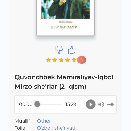
5
Quvonchbek Mamiraliyev-Iqbol
Mirzo she'rlar (2- qism)
00:00
15:29
Muallif
Other
Toifa
O‘zbek she’riyati