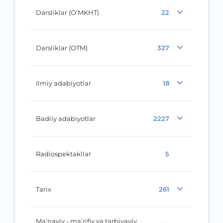
Darsliklar (O‘MKHT)
22
Darsliklar (OTM)
327
Ilmiy adabiyotlar
18
Badiiy adabiyotlar
2227
Radiospektakllar
5
Tarix
261
Ma’naviy - ma’rifiy va tarbiyaviy