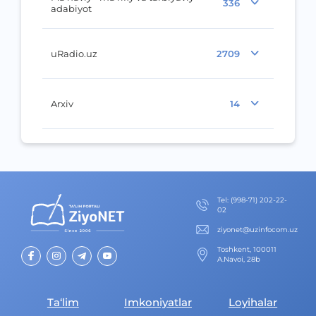
336
adabiyot
uRadio.uz
2709
Arxiv
14
Теl
:
(998-71) 202-22-
02
ziyonet@uzinfocom.uz
Toshkent, 100011
A.Navoi, 28b
Ta‘lim
Imkoniyatlar
Loyihalar