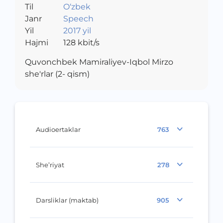
Til
O‘zbek
Janr
Speech
Yil
2017 yil
Hajmi
128
kbit/s
Quvonchbek Mamiraliyev-Iqbol Mirzo
she'rlar (2- qism)
Audioertaklar
763
She’riyat
278
Darsliklar (maktab)
905