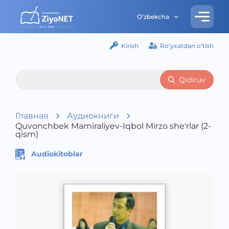
O‘zbekcha
Kirish
Ro‘yxatdan o‘tish
Qidiruv
Главная
Аудиокниги
Quvonchbek Mamiraliyev-Iqbol Mirzo she'rlar (2-
qism)
Audiokitoblar