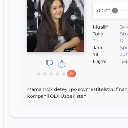
00:00
Muallif
Зу
Toifa
Stu
Til
Ru
Janr
Sp
Yil
2017
Hajmi
128
0
Mama troix detey i po sovmestitelstvu finans
kompanii OLX Uzbekistan