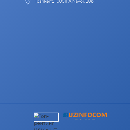
Toshkent, 100011 A.Navoi, 28b