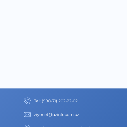
Теl
:
(998-71) 202-22-02
ziyonet@uzinfocom.uz