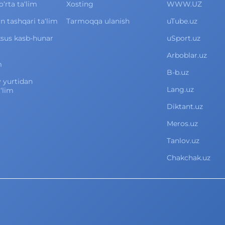
rta ta‘lim
Xosting
WWW.UZ
 tashqari ta‘lim
Tarmoqqa ulanish
uTube.uz
xsus kasb-hunar
uSport.uz
Arboblar.uz
m
B-b.uz
v yurtidan
Lang.uz
‘lim
Diktant.uz
Meros.uz
Tanlov.uz
Chakchak.uz