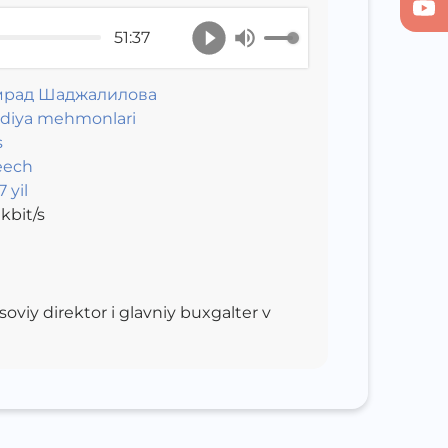
51:37
мрад Шаджалилова
diya mehmonlari
s
eech
 yil
kbit/s
oviy direktor i glavniy buxgalter v