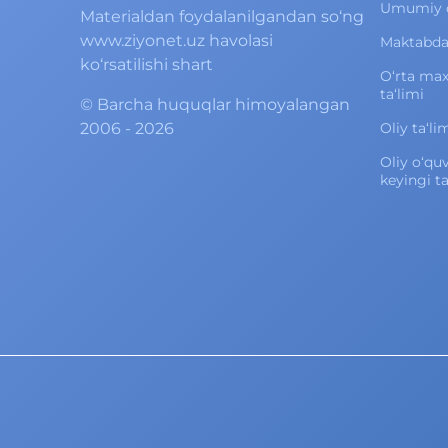
Umumiy o‘
Materialdan foydalanilgandan so‘ng
www.ziyonet.uz havolasi
Maktabdan
ko‘rsatilishi shart
O‘rta ma
ta‘limi
©
Barcha huquqlar himoyalangan
2006 - 2026
Oliy ta‘li
Oliy o‘qu
keyingi ta