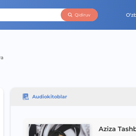
O‘z
Qidiruv
va
Audiokitoblar
Aziza Tash