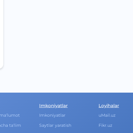
Imkoniyatlar
Loyihalar
ma‘lumot
Imkoniyatlar
uMail.uz
cha ta‘lim
Saytlar yaratish
Fikr.uz