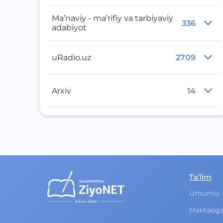
Ma’naviy - ma’rifiy va tarbiyaviy
336
adabiyot
uRadio.uz
2709
Arxiv
14
Ta‘lim
Umumiy 
Maktabga