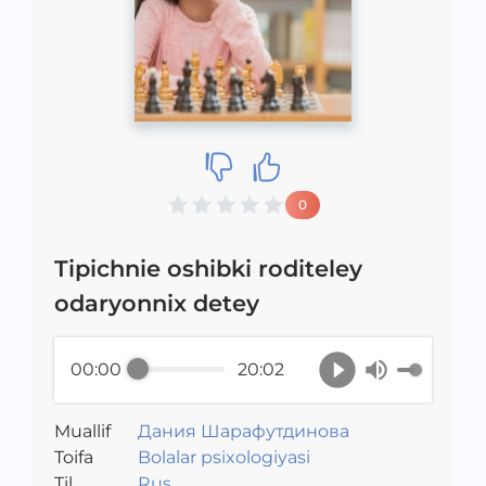
0
Tipichnie oshibki roditeley
odaryonnix detey
00:00
20:02
Muallif
Дания Шарафутдинова
Toifa
Bolalar psixologiyasi
Til
Rus