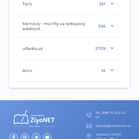
Tarix
261
Ma’naviy - ma’rifiy va tarbiyaviy
336
adabiyot
uRadio.uz
2709
Arxiv
14
Теl
:
(998-71) 202-22-
02
ziyonet@uzinfocom.uz
Toshkent, 100011
A.Navoi, 28b