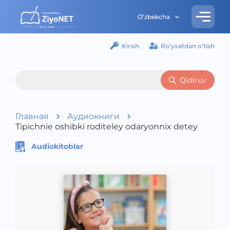
O‘zbekcha
Kirish
Ro‘yxatdan o‘tish
Qidiruv
Главная
Аудиокниги
Tipichnie oshibki roditeley odaryonnix detey
Audiokitoblar