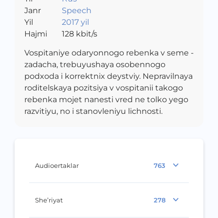
Janr
Speech
Yil
2017 yil
Hajmi
128
kbit/s
Vospitaniye odaryonnogo rebenka v seme -
zadacha, trebuyushaya osobennogo
podxoda i korrektnix deystviy. Nepravilnaya
roditelskaya pozitsiya v vospitanii takogo
rebenka mojet nanesti vred ne tolko yego
razvitiyu, no i stanovleniyu lichnosti.
Audioertaklar
763
She’riyat
278