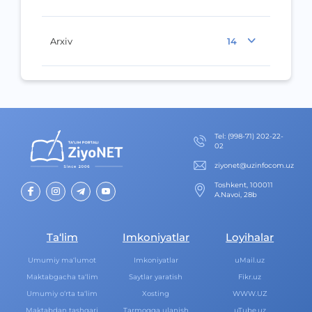
Arxiv
14
Теl
:
(998-71) 202-22-
02
ziyonet@uzinfocom.uz
Toshkent, 100011
A.Navoi, 28b
Ta‘lim
Imkoniyatlar
Loyihalar
Umumiy ma‘lumot
Imkoniyatlar
uMail.uz
Maktabgacha ta‘lim
Saytlar yaratish
Fikr.uz
Umumiy o‘rta ta‘lim
Xosting
WWW.UZ
Maktabdan tashqari
Tarmoqqa ulanish
uTube.uz