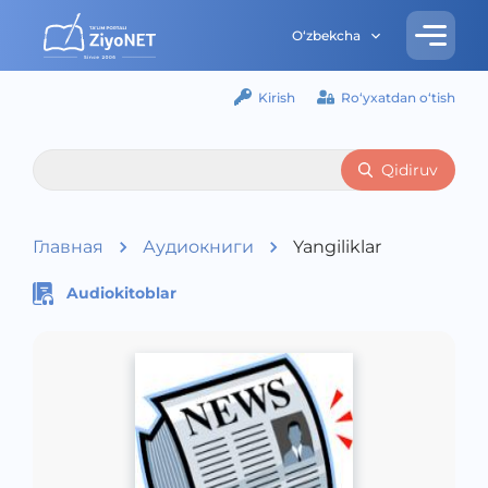
O‘zbekcha
Kirish
Ro‘yxatdan o‘tish
Qidiruv
Главная
Аудиокниги
Yangiliklar
Audiokitoblar