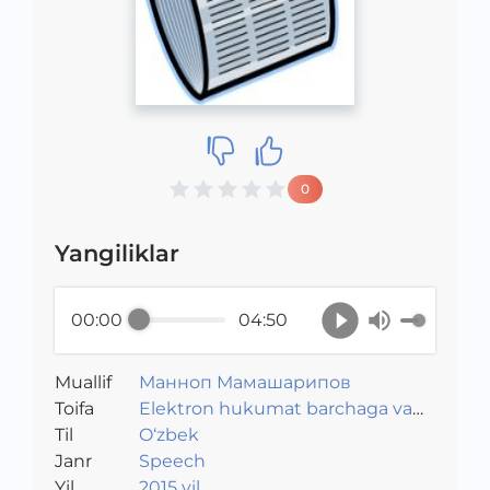
0
Yangiliklar
00:00
04:50
Muallif
Манноп Мамашарипов
Toifa
Elektron hukumat barchaga va
Til
har bir kishi uchun
O‘zbek
Janr
Speech
Yil
2015 yil