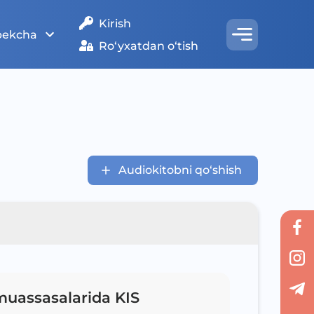
Kirish
bekcha
Ro‘yxatdan o‘tish
Audiokitobni qo‘shish
muassasalarida KIS