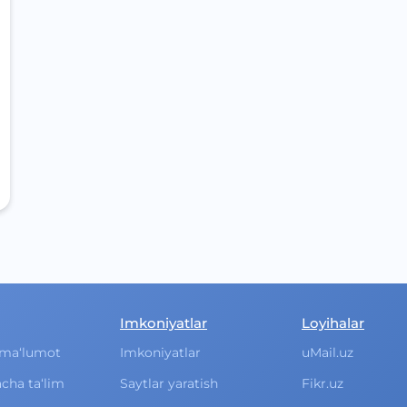
Imkoniyatlar
Loyihalar
ma‘lumot
Imkoniyatlar
uMail.uz
cha ta‘lim
Saytlar yaratish
Fikr.uz