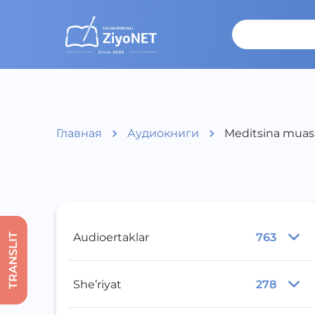
Главная
Аудиокниги
Meditsina muass
Audioertaklar
763
TRANSLIT
She’riyat
278