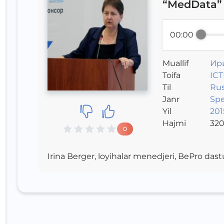
“MedData”
00:00
Muallif
Ир
Toifa
IC
Til
Ru
Janr
Sp
Yil
2015
Hajmi
32
0
Irina Berger, loyihalar menedjeri, BePro dast