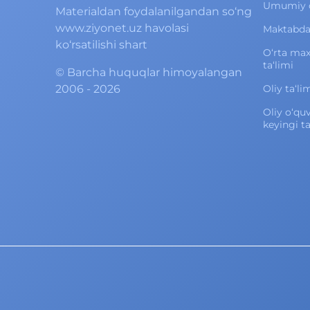
Umumiy o‘
Materialdan foydalanilgandan so‘ng
www.ziyonet.uz havolasi
Maktabdan
ko‘rsatilishi shart
O‘rta ma
ta‘limi
©
Barcha huquqlar himoyalangan
2006 - 2026
Oliy ta‘li
Oliy o‘qu
keyingi ta