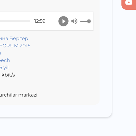
12:59
ина Бергер
TFORUM 2015
s
eech
 yil
0
kbit/s
urchilar markazi