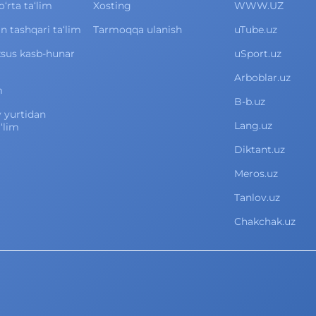
rta ta‘lim
Xosting
WWW.UZ
 tashqari ta‘lim
Tarmoqqa ulanish
uTube.uz
xsus kasb-hunar
uSport.uz
Arboblar.uz
m
B-b.uz
v yurtidan
Lang.uz
‘lim
Diktant.uz
Meros.uz
Tanlov.uz
Chakchak.uz