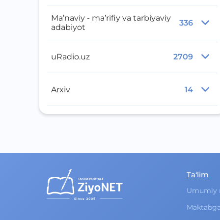
Ma’naviy - ma’rifiy va tarbiyaviy
336
adabiyot
uRadio.uz
2709
Arxiv
14
Ta‘lim
Umumiy 
Maktabga