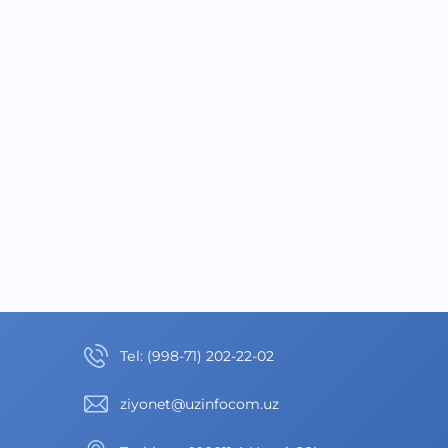
Теl
:
(998-71) 202-22-02
ziyonet@uzinfocom.uz