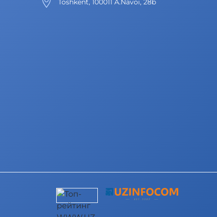
Toshkent, 100011 A.Navoi, 28b