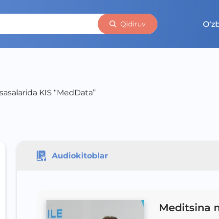
O‘z
Qidiruv
asalarida KIS “MedData”
Audiokitoblar
Meditsina 