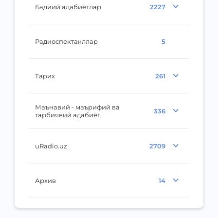
Бадиий адабиётлар
2227
Радиоспектакллар
5
Тарих
261
Маънавий - маърифий ва
336
тарбиявий адабиёт
uRadio.uz
2709
Архив
14