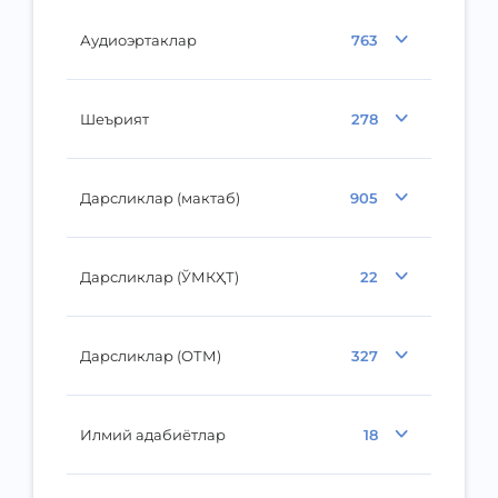
Аудиоэртаклар
763
Шеърият
278
Дарсликлар (мактаб)
905
Дарсликлар (ЎМКҲТ)
22
Дарсликлар (ОТМ)
327
Илмий адабиётлар
18