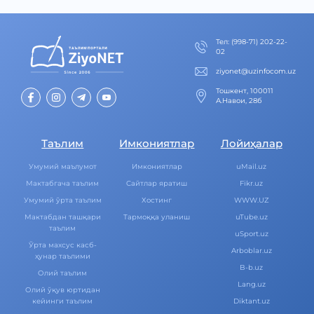
Тел
:
(998-71) 202-22-
02
ziyonet@uzinfocom.uz
Тошкент, 100011
А.Навои, 28б
Таълим
Имкониятлар
Лойиҳалар
Умумий маълумот
Имкониятлар
uMail.uz
Мактабгача таълим
Cайтлар яратиш
Fikr.uz
Умумий ўрта таълим
Хостинг
WWW.UZ
Мактабдан ташқари
Тармоққа уланиш
uTube.uz
таълим
uSport.uz
Ўрта махсус касб-
Arboblar.uz
ҳунар таълими
B-b.uz
Олий таълим
Lang.uz
Олий ўқув юртидан
кейинги таълим
Diktant.uz