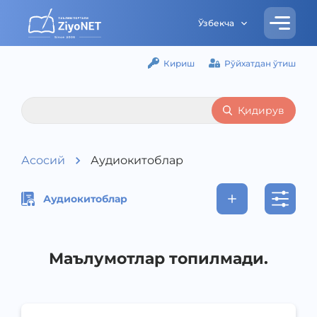
Ўзбекча
Кириш
Рўйхатдан ўтиш
Қидирув
Асосий
Аудиокитоблар
Аудиокитоблар
Маълумотлар топилмади.