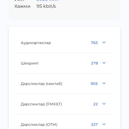
Хажми
95
kbit/s
Аудиоэртаклар
763
Шеърият
278
Дарсликлар (мактаб)
905
Дарсликлар (ЎМКҲТ)
22
Дарсликлар (ОТМ)
327