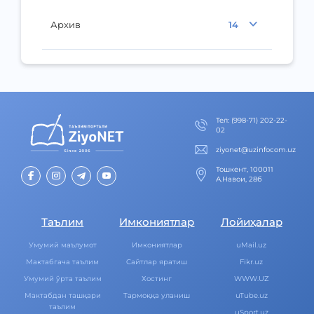
Архив
14
Тел
:
(998-71) 202-22-
02
ziyonet@uzinfocom.uz
Тошкент, 100011
А.Навои, 28б
Таълим
Имкониятлар
Лойиҳалар
Умумий маълумот
Имкониятлар
uMail.uz
Мактабгача таълим
Cайтлар яратиш
Fikr.uz
Умумий ўрта таълим
Хостинг
WWW.UZ
Мактабдан ташқари
Тармоққа уланиш
uTube.uz
таълим
uSport.uz