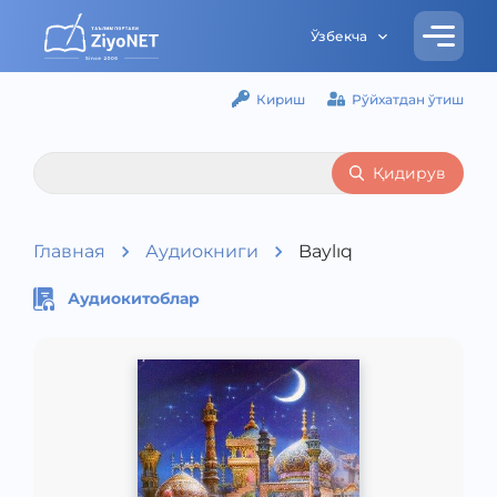
Ўзбекча
Кириш
Рўйхатдан ўтиш
Қидирув
Главная
Аудиокниги
Baylıq
Аудиокитоблар