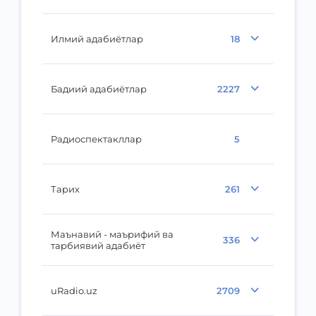
Илмий адабиётлар
18
Бадиий адабиётлар
2227
Радиоспектакллар
5
Тарих
261
Маънавий - маърифий ва
336
тарбиявий адабиёт
uRadio.uz
2709