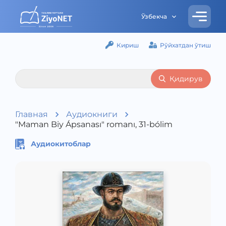
Ўзбекча
Кириш
Рўйхатдан ўтиш
Қидирув
Главная
Аудиокниги
"Maman Biy Ápsanası" romanı, 31-bólim
Аудиокитоблар