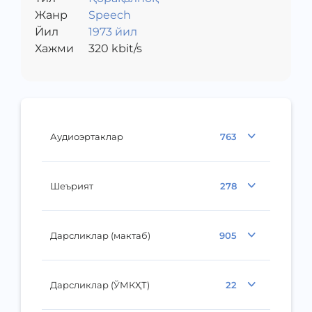
Жанр
Speech
Йил
1973 йил
Хажми
320
kbit/s
Аудиоэртаклар
763
Шеърият
278
Дарсликлар (мактаб)
905
Дарсликлар (ЎМКҲТ)
22