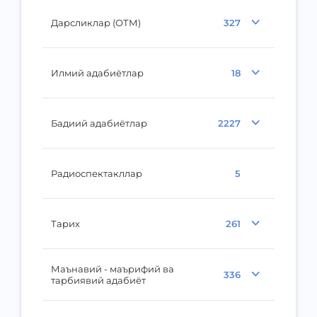
Дарсликлар (ОТМ)
327
Илмий адабиётлар
18
Бадиий адабиётлар
2227
Радиоспектакллар
5
Тарих
261
Маънавий - маърифий ва
336
тарбиявий адабиёт