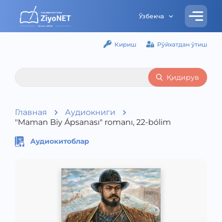
Ўзбекча
Кириш
Рўйхатдан ўтиш
Қидирув
Главная
Аудиокниги
"Maman Biy Ápsanası" romanı, 22-bólim
Аудиокитоблар