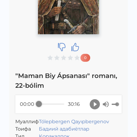
0
"Maman Biy Ápsanası" romanı,
22-bólim
00:00
30:16
Муаллиф
Tólepbergen Qayıpbergenov
Toифа
Бадиий адабиётлар
Тил
Қорақалпоқ