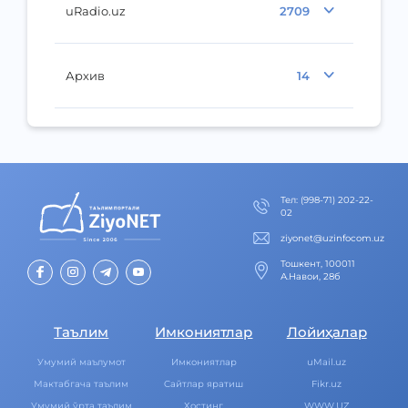
uRadio.uz
2709
Архив
14
Тел
:
(998-71) 202-22-
02
ziyonet@uzinfocom.uz
Тошкент, 100011
А.Навои, 28б
Таълим
Имкониятлар
Лойиҳалар
Умумий маълумот
Имкониятлар
uMail.uz
Мактабгача таълим
Cайтлар яратиш
Fikr.uz
Умумий ўрта таълим
Хостинг
WWW.UZ