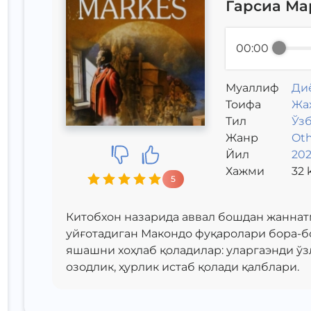
Гарсиа Мар
00:00
Муаллиф
Ди
Toифа
Жа
Тил
Ўз
Жанр
Oth
Йил
202
Хажми
32
k
5
Китобхон назарида аввал бошдан жаннат
уйғотадиган Макондо фуқаролари бора-бо
яшашни хоҳлаб қоладилар: уларгаэнди ўзл
озодлик, ҳурлик истаб қолади қалблари.