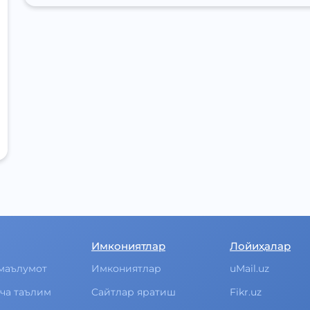
Имкониятлар
Лойиҳалар
маълумот
Имкониятлар
uMail.uz
ча таълим
Cайтлар яратиш
Fikr.uz