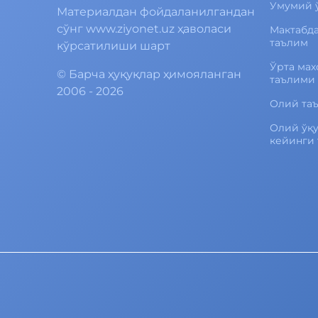
Умумий 
Материалдан фойдаланилгандан
сўнг www.ziyonet.uz ҳаволаси
Мактабд
таълим
кўрсатилиши шарт
Ўрта мах
©
Барча ҳуқуқлар ҳимояланган
таълими
2006 - 2026
Олий та
Олий ўқ
кейинги