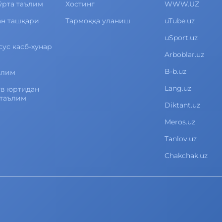
ўрта таълим
Хостинг
WWW.UZ
ан ташқари
Тармоққа уланиш
uTube.uz
uSport.uz
сус касб-ҳунар
Arboblar.uz
B-b.uz
ълим
Lang.uz
ув юртидан
 таълим
Diktant.uz
Meros.uz
Tanlov.uz
Chakchak.uz