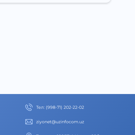
Тел
:
(998-71) 202-22-02
ziyonet@uzinfocom.uz