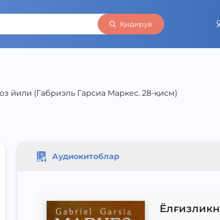
Қидирув
з йили (Габриэль Гарсиа Маркес. 28-қисм)
Аудиокитоблар
Ёлғизликн