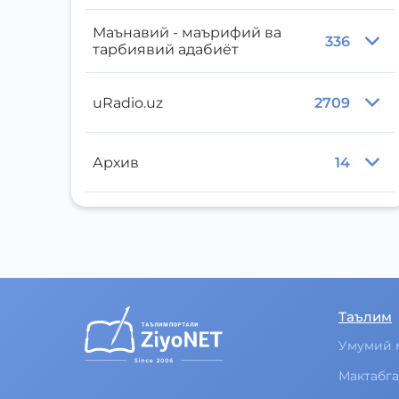
Маънавий - маърифий ва
336
тарбиявий адабиёт
uRadio.uz
2709
Архив
14
Таълим
Умумий 
Мактабга