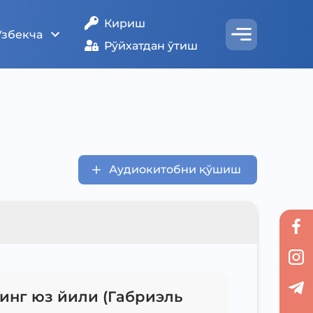
Кириш
Ўзбекча
Рўйхатдан ўтиш
Аудиокитобни қўшиш
инг юз йили (Габриэль