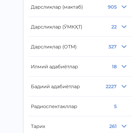
Дарсликлар (мактаб)
905
Дарсликлар (ЎМКҲТ)
22
Дарсликлар (ОТМ)
327
Илмий адабиётлар
18
Бадиий адабиётлар
2227
Радиоспектакллар
5
Тарих
261