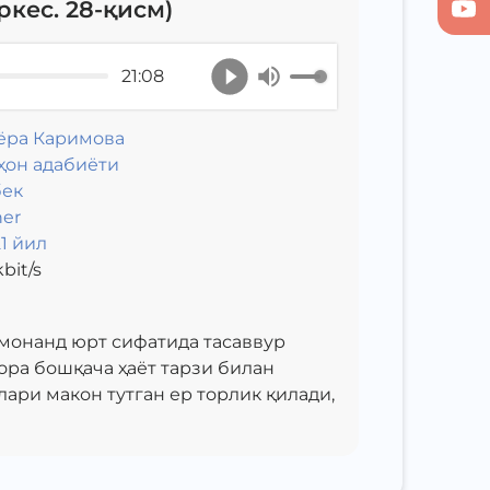
кес. 28-қисм)
21:08
ёра Каримова
ҳон адабиёти
бек
er
1 йил
bit/s
монанд юрт сифатида тасаввур
ра бошқача ҳаёт тарзи билан
ари макон тутган ер торлик қилади,