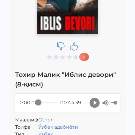
0
Тохир Малик "Иблис девори"
(8-қисм)
0:00:00
00:44:39
Муаллиф
Other
Toифа
Ўзбек адабиёти
Тил
Ўзбек