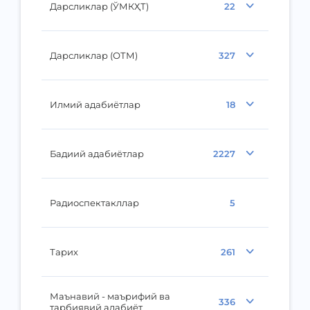
Дарсликлар (ЎМКҲТ)
22
Дарсликлар (ОТМ)
327
Илмий адабиётлар
18
Бадиий адабиётлар
2227
Радиоспектакллар
5
Тарих
261
Маънавий - маърифий ва
336
тарбиявий адабиёт