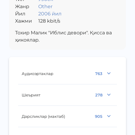
Жанр
Other
Йил
2006 йил
Хажми
128
kbit/s
Тохир Малик "Иблис девори". Қисса ва
ҳикоялар.
Аудиоэртаклар
763
Шеърият
278
Дарсликлар (мактаб)
905