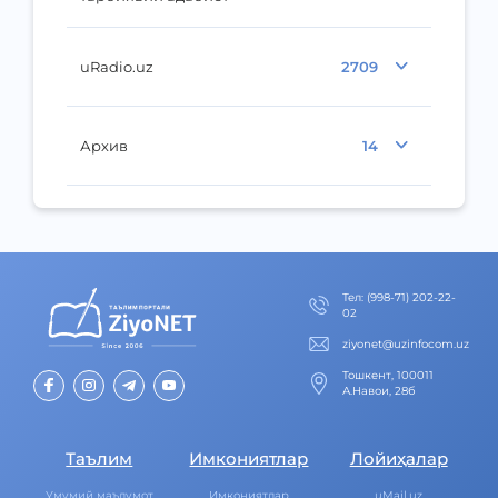
uRadio.uz
2709
Архив
14
Тел
:
(998-71) 202-22-
02
ziyonet@uzinfocom.uz
Тошкент, 100011
А.Навои, 28б
Таълим
Имкониятлар
Лойиҳалар
Умумий маълумот
Имкониятлар
uMail.uz