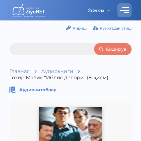
Ўзбекча
Кириш
Рўйхатдан ўтиш
Қидирув
Главная
Аудиокниги
Тохир Малик "Иблис девори" (8-қисм)
Аудиокитоблар